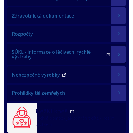
Zdravotnická dokumentace
Rozpočty
SÚKL - informace o léčivech, rychlé
výstrahy
Nebezpečné výrobky
Prohlídky těl zemřelých
NežKlikneš
Rychlá pomoc
Jak ochránit dítě
Řeším
problém