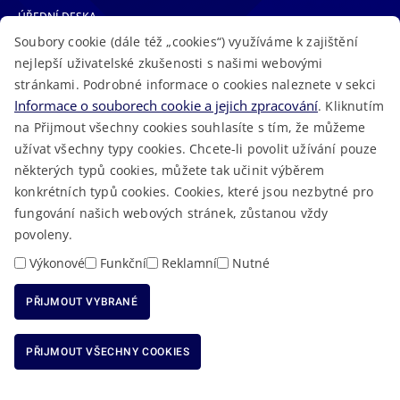
ÚŘEDNÍ DESKA
Soubory cookie (dále též „cookies“) využíváme k zajištění
TELEFONNÍ SEZNAM
nejlepší uživatelské zkušenosti s našimi webovými
LÉKAŘSKÁ POHOTOVOST
stránkami. Podrobné informace o cookies naleznete v sekci
VOLNÁ MÍSTA
Informace o souborech cookie a jejich zpracování
. Kliknutím
AKTUALITY
na Přijmout všechny cookies souhlasíte s tím, že můžeme
užívat všechny typy cookies. Chcete-li povolit užívání pouze
některých typů cookies, můžete tak učinit výběrem
konkrétních typů cookies. Cookies, které jsou nezbytné pro
fungování našich webových stránek, zůstanou vždy
Macron Software
2023 © Královéhradecký kraj • Vytvořeno v
povoleny.
RSS
Mapa stránek
Cookies
Prohlášení o přístupnosti
GDPR
•
•
•
•
Výkonové
Funkční
Reklamní
Nutné
PŘIJMOUT VYBRANÉ
ODMÍTNOUT VŠECHNY COOKIES
PŘIJMOUT VŠECHNY COOKIES