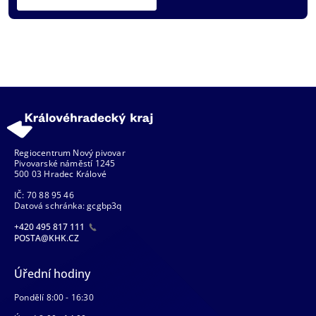
Regiocentrum Nový pivovar
Pivovarské náměstí 1245
500 03 Hradec Králové
IČ: 70 88 95 46
Datová schránka: gcgbp3q
+420 495 817 111
POSTA@KHK.CZ
Úřední hodiny
Pondělí 8:00 - 16:30