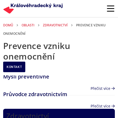
Přejít k hlavnímu obsahu
DOMŮ
OBLASTI
ZDRAVOTNICTVÍ
PREVENCE VZNIKU
ONEMOCNĚNÍ
Prevence vzniku
onemocnění
KONTAKT
Mysli preventivně
Přečíst více
Průvodce zdravotnictvím
Přečíst více
Zdravotnictví