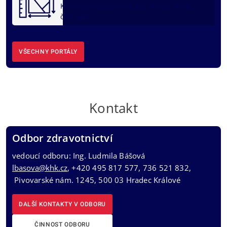
Královéhradeckého kraje - portál DMVS,
část ÚAP
VŠECHNY PORTÁLY
Kontakt
Odbor zdravotnictví
vedoucí odboru: Ing. Ludmila Bášová
lbasova@khk.cz
, +420 495 817 577, 736 521 832,
Pivovarské nám. 1245, 500 03 Hradec Králové
DALŠÍ KONTAKTY V ODBORU
ČINNOST ODBORU