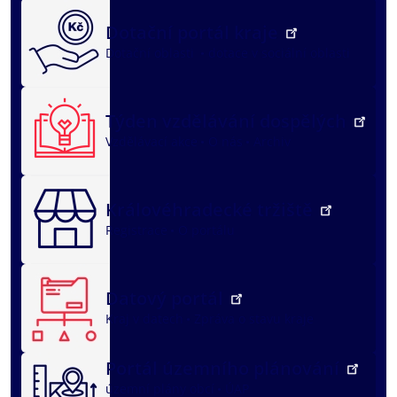
Dotační portál kraje
Dotační oblasti
dotace v sociální oblasti
Týden vzdělávání dospělých
Vzdělávací akce
O nás
Archiv
Královéhradecké tržiště
Registrace
O portálu
Datový portál
Kraj v datech
Zpráva o stavu kraje
Portál územního plánování
územní plány obcí
ÚAP