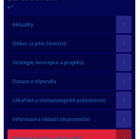
Zpět
Aktuality
Odbor (a jeho činnosti)
Strategie, koncepce a projekty
Dotace a stipendia
Lékařské a stomatologické pohotovosti
Informace z oblasti zdravotnictví
Prevence vzniku onemocnění