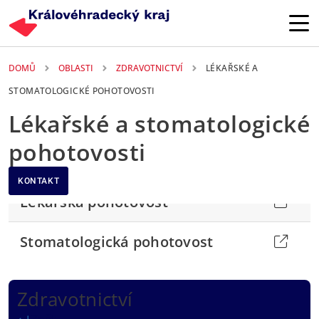
Přejít k hlavnímu obsahu
DOMŮ
OBLASTI
ZDRAVOTNICTVÍ
LÉKAŘSKÉ A
STOMATOLOGICKÉ POHOTOVOSTI
Lékařské a stomatologické
pohotovosti
KONTAKT
Lékařská pohotovost
Stomatologická pohotovost
Zdravotnictví
Zpět