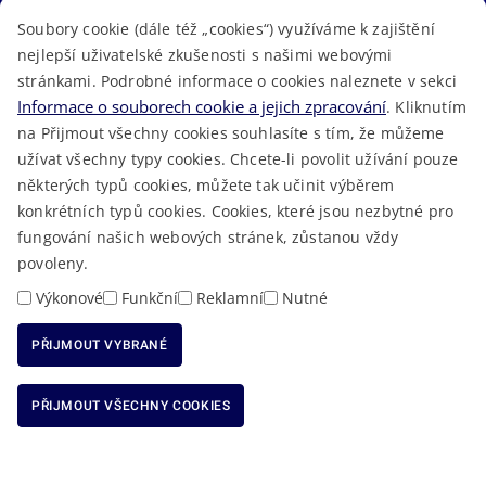
Soubory cookie (dále též „cookies“) využíváme k zajištění
TELEFONNÍ SEZNAM
nejlepší uživatelské zkušenosti s našimi webovými
LÉKAŘSKÁ POHOTOVOST
stránkami. Podrobné informace o cookies naleznete v sekci
VOLNÁ MÍSTA
Informace o souborech cookie a jejich zpracování
. Kliknutím
AKTUALITY
na Přijmout všechny cookies souhlasíte s tím, že můžeme
užívat všechny typy cookies. Chcete-li povolit užívání pouze
některých typů cookies, můžete tak učinit výběrem
konkrétních typů cookies. Cookies, které jsou nezbytné pro
fungování našich webových stránek, zůstanou vždy
Macron Software
2023 © Královéhradecký kraj • Vytvořeno v
povoleny.
RSS
Mapa stránek
Cookies
Prohlášení o přístupnosti
GDPR
•
•
•
•
Výkonové
Funkční
Reklamní
Nutné
PŘIJMOUT VYBRANÉ
ODMÍTNOUT VŠECHNY COOKIES
PŘIJMOUT VŠECHNY COOKIES