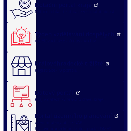
Dotační portál kraje
Dotační oblasti
dotace v sociální oblasti
Týden vzdělávání dospělých
Vzdělávací akce
O nás
Archiv
Královéhradecké tržiště
Registrace
O portálu
Datový portál
Kraj v datech
Zpráva o stavu kraje
Portál územního plánování
územní plány obcí
ÚAP
Královéhradeckého kraje - portál DMVS,