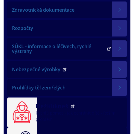
Zdravotnická dokumentace
Rozpočty
SÚKL - informace o léčivech, rychlé
výstrahy
Nebezpečné výrobky
Prohlídky těl zemřelých
NežKlikneš
Rychlá pomoc
Jak ochránit dítě
Řeším
problém