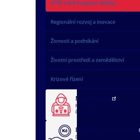
DTM a GIS (mapové služby)
Regionální rozvoj a inovace
Živnosti a podnikání
Životní prostředí a zemědělství
Krizové řízení
NežKlikneš
Rychlá pomoc
Jak ochránit dí
Řeším problém
Dotační portál kraje
Dotační oblasti
dotace v soci