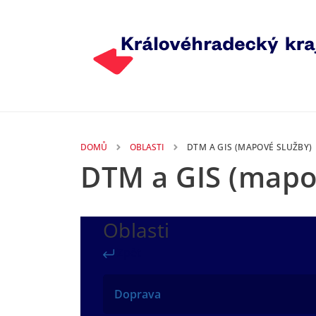
Přejít k hlavnímu obsahu
DOMŮ
OBLASTI
DTM A GIS (MAPOVÉ SLUŽBY)
DTM a GIS (mapo
Oblasti
Zpět
Doprava