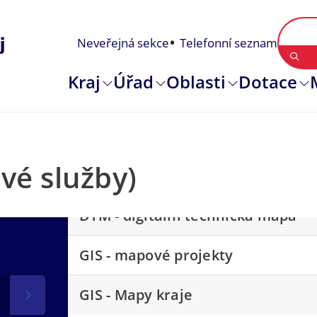
Neveřejná sekce
Telefonní seznam
Kraj
Úřad
Oblasti
Dotace
vé služby)
DTM - digitální technická mapa
GIS - mapové projekty
GIS - Mapy kraje