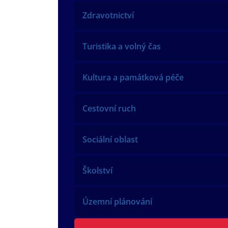
Zdravotnictví
Turistika a volný čas
Kultura a památková péče
Cestovní ruch
Sociální oblast
Školství
Územní plánování