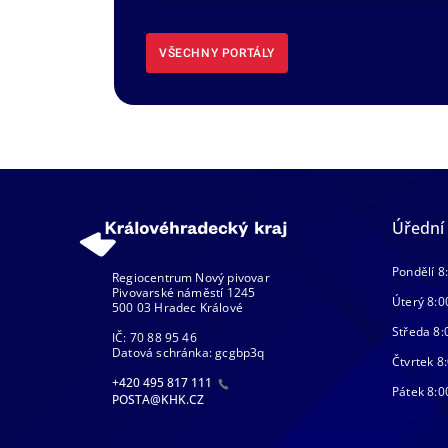
VŠECHNY PORTÁLY
Úřední
Pondělí 8
Regiocentrum Nový pivovar
Pivovarské náměstí 1245
Úterý 8:0
500 03 Hradec Králové
Středa 8:
IČ: 70 88 95 46
Datová schránka: gcgbp3q
Čtvrtek 8:
+420 495 817 111
Pátek 8:0
POSTA@KHK.CZ