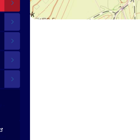
tě
ální