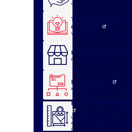
oblasti
Týden vzdělávání
dospělých
Vzdělávací akce
O nás
Archi
Královéhradecké trž
Registrace
O portálu
Datový portál
Kraj v datech
Zpráva o stavu 
Portál územního plá
územní plány obcí
ÚAP
Královéhradeckého kraje - port
DMVS, část ÚAP