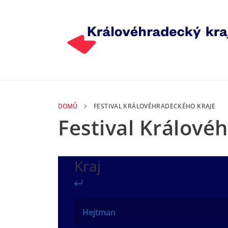
Přejít k hlavnímu obsahu
DOMŮ
FESTIVAL KRÁLOVÉHRADECKÉHO KRAJE
Festival Králové
Kraj
Zpět
Hejtman