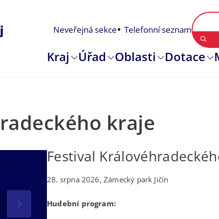
Neveřejná sekce
Telefonní seznam
Kraj
Úřad
Oblasti
Dotace
hradeckého kraje
Festival Královéhradeckého
28. srpna 2026, Zámecký park Jičín
Hudební program: