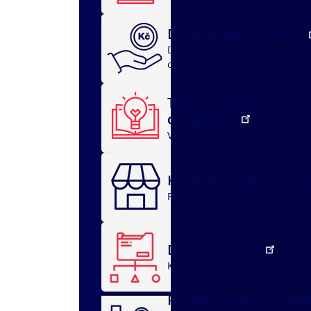
Dotační portál kraje
Dotační oblasti
dotace v soci
oblasti
Týden vzdělávání
dospělých
Vzdělávací akce
O nás
Archi
Královéhradecké trž
Registrace
O portálu
Datový portál
Kraj v datech
Zpráva o stavu 
Portál územního plá