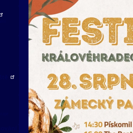
ální
v
iště
kraje
nování