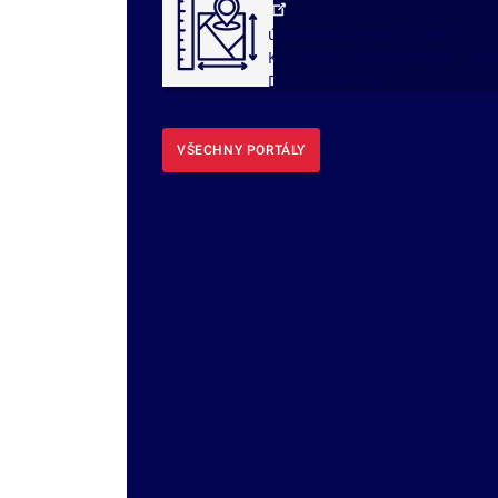
územní plány obcí
ÚAP
Královéhradeckého kraje - port
DMVS, část ÚAP
VŠECHNY PORTÁLY