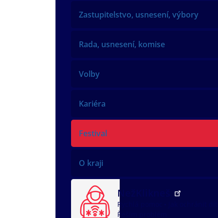
Zastupitelstvo, usnesení, výbory
Rada, usnesení, komise
Volby
Kariéra
Festival
O kraji
NežKlikneš
Rychlá pomoc
Jak ochránit dí
Řeším problém