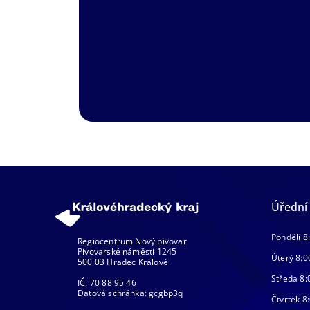
Úřední
Pondělí 8
Regiocentrum Nový pivovar
Pivovarské náměstí 1245
Úterý 8:0
500 03 Hradec Králové
Středa 8:
IČ: 70 88 95 46
Datová schránka: gcgbp3q
Čtvrtek 8: