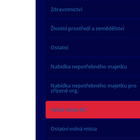
Zdravotnictví
Životní prostředí a zemědělství
Ostatní
Nabidka nepotřebného majetku
Nabídka nepotřebného majetku pro
zřízené org.
Volná místa KÚ
Ostatní volná místa