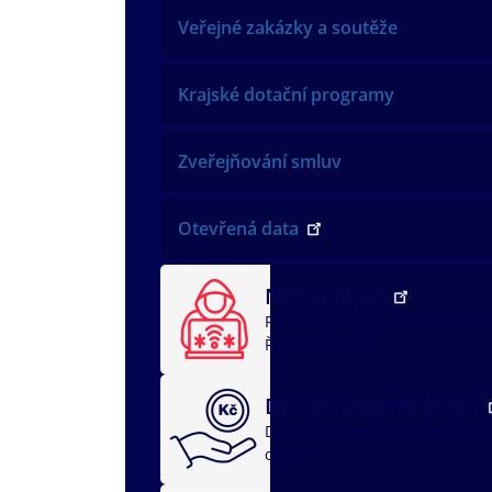
Veřejné zakázky a soutěže
Krajské dotační programy
Zveřejňování smluv
Otevřená data
NežKlikneš
Rychlá pomoc
Jak ochránit dí
Řeším problém
Dotační portál kraje
Dotační oblasti
dotace v soci
oblasti