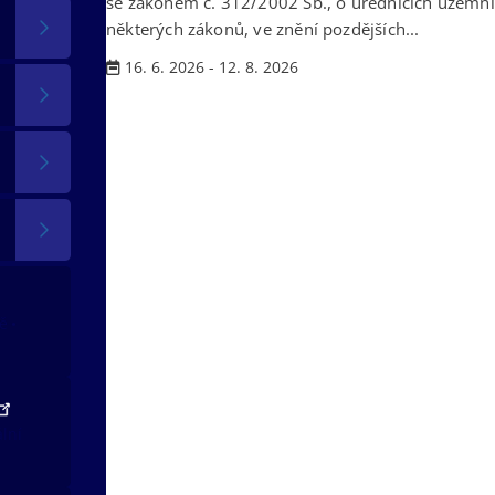
se zákonem č. 312/2002 Sb., o úřednících územ
některých zákonů, ve znění pozdějších...
16. 6. 2026 - 12. 8. 2026
tě
ální