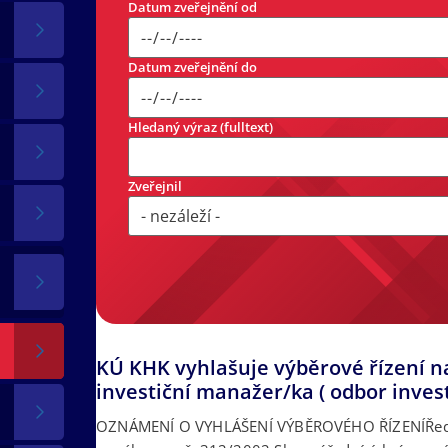
Datum zveřejnění od
Datum zveřejnění do
Hledaný výraz (fulltext)
Zveřejnil
KÚ KHK vyhlašuje výběrové řízení n
investiční manažer/ka ( odbor invest
OZNÁMENÍ O VYHLÁŠENÍ VÝBĚROVÉHO ŘÍZENÍŘedite