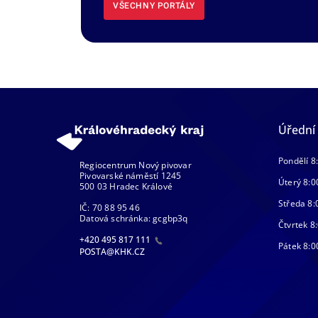
VŠECHNY PORTÁLY
Úřední
Pondělí 8
Regiocentrum Nový pivovar
Pivovarské náměstí 1245
Úterý 8:0
500 03 Hradec Králové
Středa 8:
IČ: 70 88 95 46
Datová schránka: gcgbp3q
Čtvrtek 8:
+420 495 817 111
Pátek 8:0
POSTA@KHK.CZ