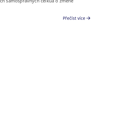
ních samosprávných celkůa o změně
Přečíst více