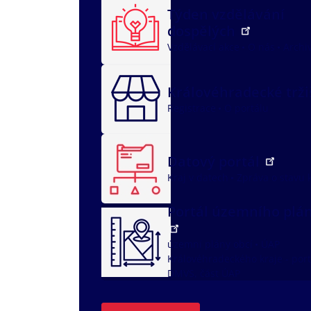
Týden vzdělávání
dospělých
Vzdělávací akce
O nás
Archi
Královéhradecké trž
Registrace
O portálu
Datový portál
Kraj v datech
Zpráva o stavu 
Portál územního plá
územní plány obcí
ÚAP
Královéhradeckého kraje - port
DMVS, část ÚAP