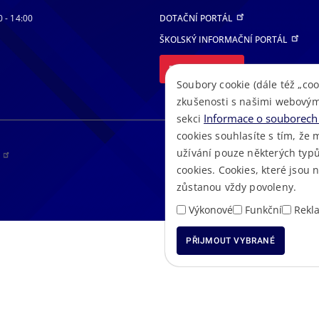
0 - 14:00
DOTAČNÍ PORTÁL
ŠKOLSKÝ INFORMAČNÍ PORTÁL
DALŠÍ PORTÁLY
Soubory cookie (dále též „coo
zkušenosti s našimi webovým
Informace o souborech 
sekci
cookies souhlasíte s tím, že 
užívání pouze některých typů
RS
cookies. Cookies, které jsou
zůstanou vždy povoleny.
Výkonové
Funkční
Rekl
PŘIJMOUT VYBRANÉ