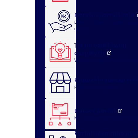
Dotační portál kraje
Dotační oblasti
dotace v soci
oblasti
Týden vzdělávání
dospělých
Vzdělávací akce
O nás
Archi
Královéhradecké trž
Registrace
O portálu
Datový portál
Kraj v datech
Zpráva o stavu 
Portál územního plá