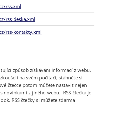
cz/rss.xml
cz/rss-deska.xml
cz/rss-kontakty.xml
ntující způsob získávání informací z webu.
zkoušeli na svém počítači, stáhněte si
ové čtečce potom můžete nastavit nejen
l s novinkami z jiného webu. RSS čtečka je
tlook. RSS čtečky si můžete zdarma