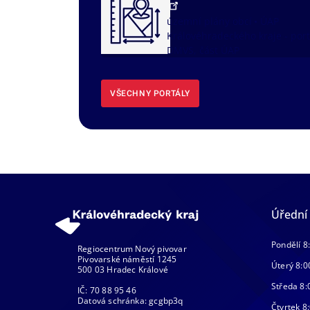
územní plány obcí
ÚAP
Královéhradeckého kraje - port
DMVS, část ÚAP
VŠECHNY PORTÁLY
Úřední
Pondělí 8
Regiocentrum Nový pivovar
Pivovarské náměstí 1245
Úterý 8:0
500 03 Hradec Králové
Středa 8:
IČ: 70 88 95 46
Datová schránka: gcgbp3q
Čtvrtek 8: