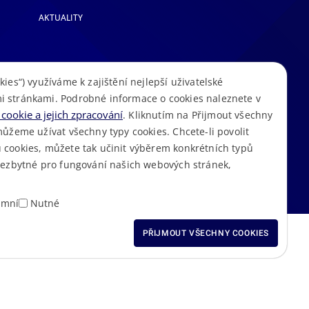
AKTUALITY
kies“) využíváme k zajištění nejlepší uživatelské
i stránkami. Podrobné informace o cookies naleznete v
cookie a jejich zpracování
. Kliknutím na Přijmout všechny
můžeme užívat všechny typy cookies. Chcete-li povolit
 cookies, můžete tak učinit výběrem konkrétních typů
S
Mapa stránek
Cookies
Prohlášení o přístupnosti
GDPR
•
•
•
•
 nezbytné pro fungování našich webových stránek,
amní
Nutné
ODMÍTNOUT VŠECHNY
PŘIJMOUT VŠECHNY COOKIES