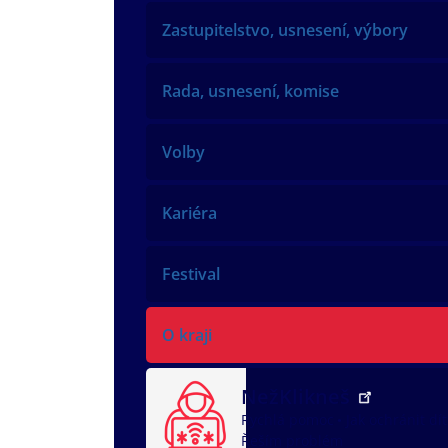
Zastupitelstvo, usnesení, výbory
Rada, usnesení, komise
Volby
Kariéra
Festival
O kraji
NežKlikneš
Rychlá pomoc
Jak ochránit dí
Řeším problém