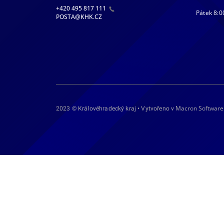
+420 495 817 111
Pátek 8:0
POSTA@KHK.CZ
Macron Software
2023 © Královéhradecký kraj • Vytvořeno v