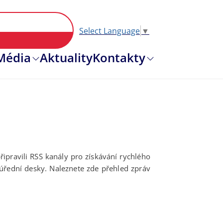
Select Language
▼
Hlavní nav
Média
Aktuality
Kontakty
řipravili RSS kanály pro získávání rychlého
 úřední desky. Naleznete zde přehled zpráv