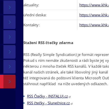
aktuality:
https://www.khk.
úřední deska:
https://www.khk.
Kontakty:
https://www.khk.
Stažení RSS čtečky zdarma
RSS (Really Simple Syndication) je formát repreze
Pokud s ním nemáte zkušenosti a rádi byste jej vy
některou z mnoha čteček RSS kanálů. V každé tak
kanál našich stránek, ale také libovolný jiný kaná
též integrovaná do poštovní klienta Microsoft Ou
stáhnout například na níže uvedených odkazech.
RSS Čtečky - INSTALUJ.cz
tě
RSS čtečky - Slunečnice.cz