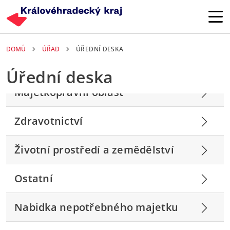
Přejít k hlavnímu obsahu
DOMŮ
ÚŘAD
ÚŘEDNÍ DESKA
Úřední deska
Majetkoprávní oblast
Zdravotnictví
Životní prostředí a zemědělství
Ostatní
Nabidka nepotřebného majetku