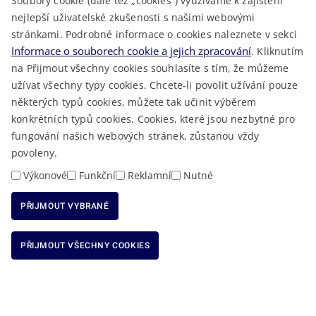
Soubory cookie (dále též „cookies“) využíváme k zajištění
TELEFONNÍ SEZNAM
nejlepší uživatelské zkušenosti s našimi webovými
LÉKAŘSKÁ POHOTOVOST
stránkami. Podrobné informace o cookies naleznete v sekci
VOLNÁ MÍSTA
Informace o souborech cookie a jejich zpracování
. Kliknutím
AKTUALITY
na Přijmout všechny cookies souhlasíte s tím, že můžeme
užívat všechny typy cookies. Chcete-li povolit užívání pouze
některých typů cookies, můžete tak učinit výběrem
konkrétních typů cookies. Cookies, které jsou nezbytné pro
fungování našich webových stránek, zůstanou vždy
Macron Software
2023 © Královéhradecký kraj • Vytvořeno v
povoleny.
RSS
Mapa stránek
Cookies
Prohlášení o přístupnosti
GDPR
•
•
•
•
Výkonové
Funkční
Reklamní
Nutné
PŘIJMOUT VYBRANÉ
ODMÍTNOUT VŠECHNY COOKIES
PŘIJMOUT VŠECHNY COOKIES