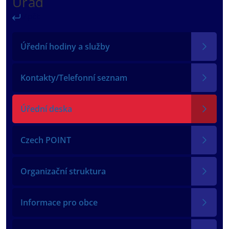
Úřad
Zpět
Úřední hodiny a služby
Kontakty/Telefonní seznam
Úřední deska
Czech POINT
Organizační struktura
Informace pro obce