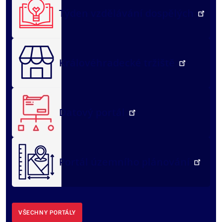
Týden vzdělávání dospělých
Královéhradecké tržiště
Datový portál
Portál územního plánování
VŠECHNY PORTÁLY