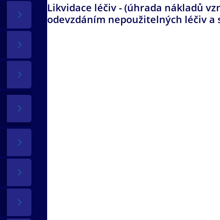
Likvidace léčiv - (úhrada nákladů vzn
odevzdáním nepoužitelných léčiv a s