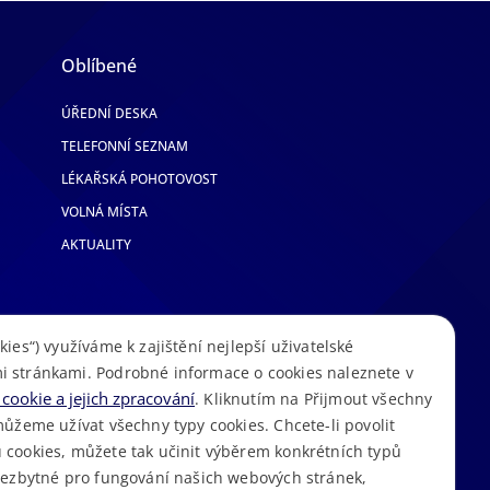
Oblíbené
ÚŘEDNÍ DESKA
TELEFONNÍ SEZNAM
LÉKAŘSKÁ POHOTOVOST
VOLNÁ MÍSTA
AKTUALITY
kies“) využíváme k zajištění nejlepší uživatelské
i stránkami. Podrobné informace o cookies naleznete v
cookie a jejich zpracování
. Kliknutím na Přijmout všechny
můžeme užívat všechny typy cookies. Chcete-li povolit
 cookies, můžete tak učinit výběrem konkrétních typů
S
Mapa stránek
Cookies
Prohlášení o přístupnosti
GDPR
•
•
•
•
 nezbytné pro fungování našich webových stránek,