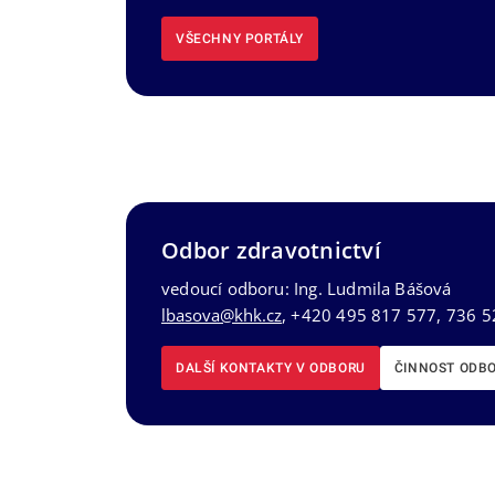
VŠECHNY PORTÁLY
Odbor zdravotnictví
vedoucí odboru: Ing. Ludmila Bášová
lbasova@khk.cz
, +420 495 817 577, 736 5
DALŠÍ KONTAKTY V ODBORU
ČINNOST ODB