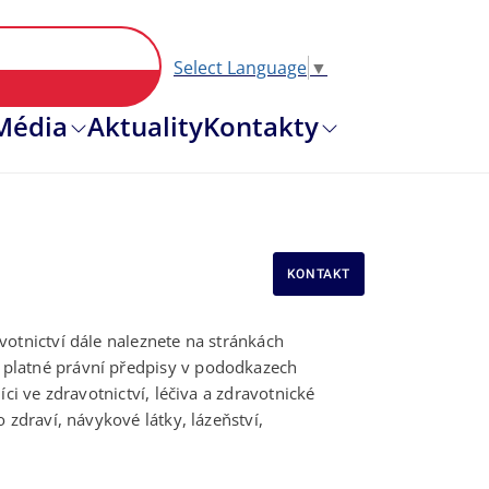
Select Language
▼
Hlavní nav
Média
Aktuality
Kontakty
KONTAKT
votnictví dále naleznete na stránkách
e platné právní předpisy v pododkazech
ci ve zdravotnictví, léčiva a zdravotnické
 zdraví, návykové látky, lázeňství,