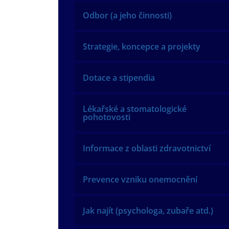
Odbor (a jeho činnosti)
Strategie, koncepce a projekty
Dotace a stipendia
Lékařské a stomatologické
pohotovosti
Informace z oblasti zdravotnictví
Prevence vzniku onemocnění
Jak najít (psychologa, zubaře atd.)