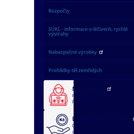
Rozpočty
SÚKL - informace o léčivech, rychlé
výstrahy
Nebezpečné výrobky
Prohlídky těl zemřelých
NežKlikneš
Rychlá pomoc
Jak ochránit dí
Řeším problém
Dotační portál kraje
Dotační oblasti
dotace v soci
oblasti