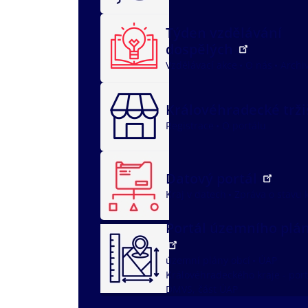
Týden vzdělávání
dospělých
Vzdělávací akce
O nás
Archi
Královéhradecké trž
Registrace
O portálu
Datový portál
Kraj v datech
Zpráva o stavu 
Portál územního plá
územní plány obcí
ÚAP
Královéhradeckého kraje - port
DMVS, část ÚAP