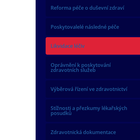
Reforma péče o duševní zdraví
Poskytovalelé následné péče
Likvidace léčiv
Oprávnění k poskytování
zdravotních služeb
Výběrová řízení ve zdravotnictví
Stížnosti a přezkumy lékařských
posudků
Zdravotnická dokumentace