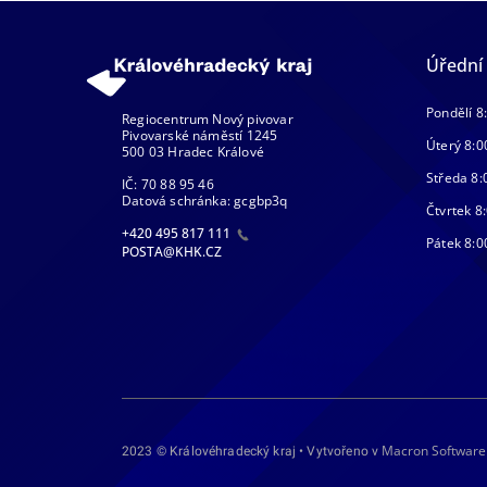
Úřední
Pondělí 8
Regiocentrum Nový pivovar
Pivovarské náměstí 1245
Úterý 8:0
500 03 Hradec Králové
Středa 8:
IČ: 70 88 95 46
Datová schránka: gcgbp3q
Čtvrtek 8:
+420 495 817 111
Pátek 8:0
POSTA@KHK.CZ
Macron Software
2023 © Královéhradecký kraj • Vytvořeno v