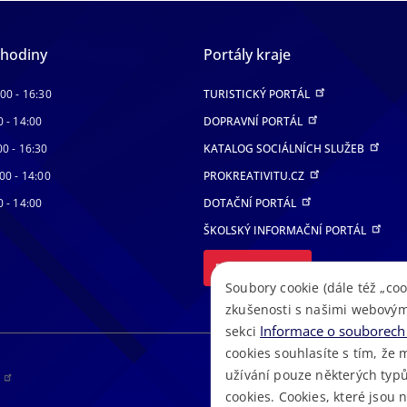
 hodiny
Portály kraje
:00 - 16:30
TURISTICKÝ PORTÁL
0 - 14:00
DOPRAVNÍ PORTÁL
00 - 16:30
KATALOG SOCIÁLNÍCH SLUŽEB
00 - 14:00
PROKREATIVITU.CZ
0 - 14:00
DOTAČNÍ PORTÁL
ŠKOLSKÝ INFORMAČNÍ PORTÁL
DALŠÍ PORTÁLY
Soubory cookie (dále též „coo
zkušenosti s našimi webovým
Informace o souborech 
sekci
cookies souhlasíte s tím, že 
užívání pouze některých typů
RS
cookies. Cookies, které jsou