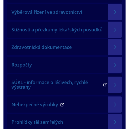
Výběrová řízení ve zdravotnictví
Stížnosti a přezkumy lékařských posudků
Zdravotnická dokumentace
Rozpočty
SÚKL - informace o léčivech, rychlé
výstrahy
Nebezpečné výrobky
Prohlídky těl zemřelých