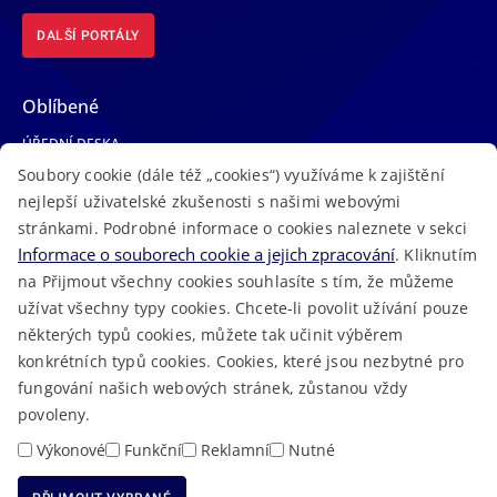
DALŠÍ PORTÁLY
Oblíbené
ÚŘEDNÍ DESKA
Soubory cookie (dále též „cookies“) využíváme k zajištění
TELEFONNÍ SEZNAM
nejlepší uživatelské zkušenosti s našimi webovými
LÉKAŘSKÁ POHOTOVOST
stránkami. Podrobné informace o cookies naleznete v sekci
VOLNÁ MÍSTA
Informace o souborech cookie a jejich zpracování
. Kliknutím
AKTUALITY
na Přijmout všechny cookies souhlasíte s tím, že můžeme
užívat všechny typy cookies. Chcete-li povolit užívání pouze
některých typů cookies, můžete tak učinit výběrem
konkrétních typů cookies. Cookies, které jsou nezbytné pro
fungování našich webových stránek, zůstanou vždy
Macron Software
2023 © Královéhradecký kraj • Vytvořeno v
povoleny.
RSS
Mapa stránek
Cookies
Prohlášení o přístupnosti
GDPR
•
•
•
•
Výkonové
Funkční
Reklamní
Nutné