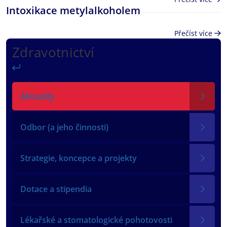
Intoxikace metylalkoholem
Přečíst více
Zdravotnictví
Zpět
Aktuality
Odbor (a jeho činnosti)
Strategie, koncepce a projekty
Dotace a stipendia
Lékařské a stomatologické pohotovosti