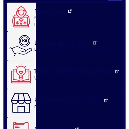
NežKlikneš
Rychlá pomoc
Jak ochránit dítě
Řeším
problém
Dotační portál kraje
Dotační oblasti
dotace v sociální oblasti
Týden vzdělávání dospělých
Vzdělávací akce
O nás
Archiv
Královéhradecké tržiště
Registrace
O portálu
Datový portál