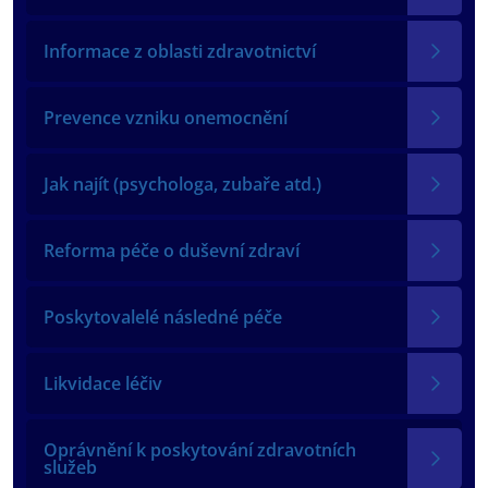
Informace z oblasti zdravotnictví
Prevence vzniku onemocnění
Jak najít (psychologa, zubaře atd.)
Reforma péče o duševní zdraví
Poskytovalelé následné péče
Likvidace léčiv
Oprávnění k poskytování zdravotních
služeb