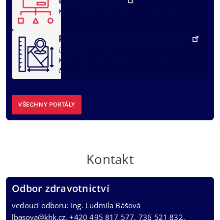
Kraj v datech
Zpráva o stavu kraje
Portál územního plánování
územní plány obcí
ÚAP
Královéhradeckého kraje - portál DMVS,
část ÚAP
VŠECHNY PORTÁLY
Kontakt
Odbor zdravotnictví
vedoucí odboru: Ing. Ludmila Bášová
lbasova@khk.cz
, +420 495 817 577, 736 521 832,