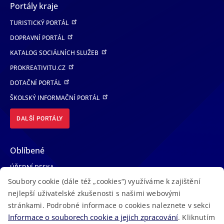
Portály kraje
TURISTICKÝ PORTÁL
DOPRAVNÍ PORTÁL
KATALOG SOCIÁLNÍCH SLUŽEB
PROKREATIVITU.CZ
DOTAČNÍ PORTÁL
ŠKOLSKÝ INFORMAČNÍ PORTÁL
DALŠÍ PORTÁLY
Oblíbené
ÚŘEDNÍ DESKA
Soubory cookie (dále též „cookies“) využíváme k zajištění
TELEFONNÍ SEZNAM
nejlepší uživatelské zkušenosti s našimi webovými
LÉKAŘSKÁ POHOTOVOST
stránkami. Podrobné informace o cookies naleznete v sekci
VOLNÁ MÍSTA
Informace o souborech cookie a jejich zpracování
. Kliknutím