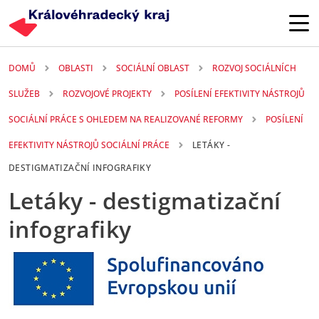
Přejít k hlavnímu obsahu
DOMŮ
OBLASTI
SOCIÁLNÍ OBLAST
ROZVOJ SOCIÁLNÍCH
SLUŽEB
ROZVOJOVÉ PROJEKTY
POSÍLENÍ EFEKTIVITY NÁSTROJŮ
SOCIÁLNÍ PRÁCE S OHLEDEM NA REALIZOVANÉ REFORMY
POSÍLENÍ
EFEKTIVITY NÁSTROJŮ SOCIÁLNÍ PRÁCE
LETÁKY -
DESTIGMATIZAČNÍ INFOGRAFIKY
Letáky - destigmatizační
infografiky
20. 10. 2025