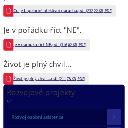
Co je bipolárně afektivní porucha.pdf
(232,22 KB, PDF)
Je v pořádku říct "NE".
Je v pořádku říct NE.pdf
(316,02 KB, PDF)
Život je plný chvil...
Život je plný chvil....pdf
(211,78 KB, PDF)
Rozvojové projekty
Zpět
Rozvoj osobní asistence