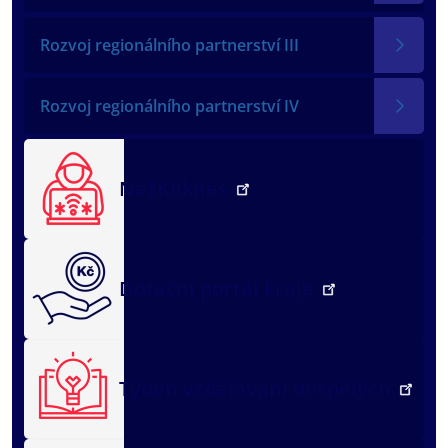
Rozvoj regionálního partnerství III
Rozvoj regionálního partnerství IV
NežKlikneš
Dotační portál kraje
Týden vzdělávání dospělých