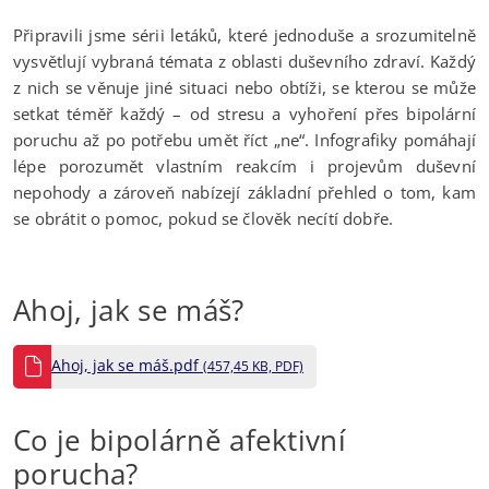
Připravili jsme sérii letáků, které jednoduše a srozumitelně
vysvětlují vybraná témata z oblasti duševního zdraví. Každý
z nich se věnuje jiné situaci nebo obtíži, se kterou se může
setkat téměř každý – od stresu a vyhoření přes bipolární
poruchu až po potřebu umět říct „ne“. Infografiky pomáhají
lépe porozumět vlastním reakcím i projevům duševní
nepohody a zároveň nabízejí základní přehled o tom, kam
se obrátit o pomoc, pokud se člověk necítí dobře.
Ahoj, jak se máš?
Ahoj, jak se máš.pdf
(457,45 KB, PDF)
Co je bipolárně afektivní
porucha?