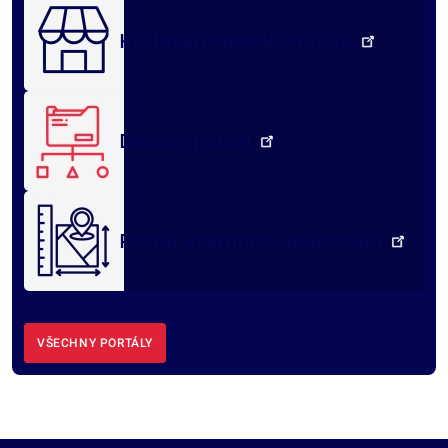
Královéhradecké tržiště
Datový portál
Portál územního plánování
VŠECHNY PORTÁLY