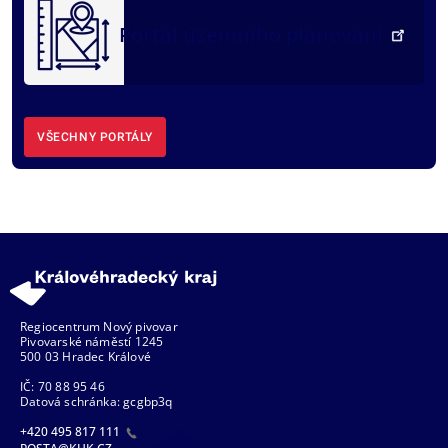
Portál územního plánování
VŠECHNY PORTÁLY
Regiocentrum Nový pivovar
Pivovarské náměstí 1245
500 03 Hradec Králové
IČ: 70 88 95 46
Datová schránka: gcgbp3q
+420 495 817 111