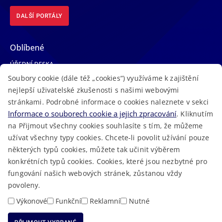
DALŠÍ PORTÁLY
Oblíbené
ÚŘEDNÍ DESKA
Soubory cookie (dále též „cookies“) využíváme k zajištění
TELEFONNÍ SEZNAM
nejlepší uživatelské zkušenosti s našimi webovými
LÉKAŘSKÁ POHOTOVOST
stránkami. Podrobné informace o cookies naleznete v sekci
VOLNÁ MÍSTA
Informace o souborech cookie a jejich zpracování
. Kliknutím
AKTUALITY
na Přijmout všechny cookies souhlasíte s tím, že můžeme
užívat všechny typy cookies. Chcete-li povolit užívání pouze
některých typů cookies, můžete tak učinit výběrem
konkrétních typů cookies. Cookies, které jsou nezbytné pro
fungování našich webových stránek, zůstanou vždy
Macron Software
2023 © Královéhradecký kraj • Vytvořeno v
povoleny.
RSS
Mapa stránek
Cookies
Prohlášení o přístupnosti
GDPR
•
•
•
•
Výkonové
Funkční
Reklamní
Nutné