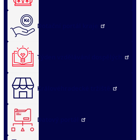
Dotační portál kraje
Týden vzdělávání dospělých
Královéhradecké tržiště
Datový portál