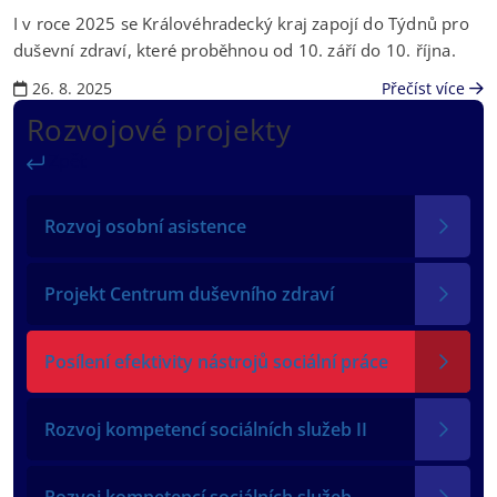
I v roce 2025 se Královéhradecký kraj zapojí do Týdnů pro
duševní zdraví, které proběhnou od 10. září do 10. října.
26. 8. 2025
Přečíst více
Rozvojové projekty
Zpět
Rozvoj osobní asistence
Projekt Centrum duševního zdraví
Posílení efektivity nástrojů sociální práce
Rozvoj kompetencí sociálních služeb II