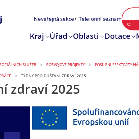
Neveřejná sekce
Telefonní seznam
Kraj
Úřad
Oblasti
Dotace
 SOCIÁLNÍCH SLUŽEB
ROZVOJOVÉ PROJEKTY
POSÍLENÍ EFEKTIVITY N
 PRÁCE
TÝDNY PRO DUŠEVNÍ ZDRAVÍ 2025
í zdraví 2025
26. 08. 2025