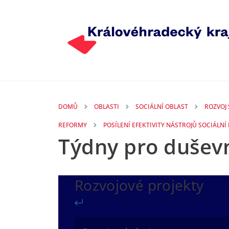
Přejít k hlavnímu obsahu
DOMŮ
OBLASTI
SOCIÁLNÍ OBLAST
ROZVOJ
REFORMY
POSÍLENÍ EFEKTIVITY NÁSTROJŮ SOCIÁLNÍ
Týdny pro duševn
Rozvojové projekty
Zpět