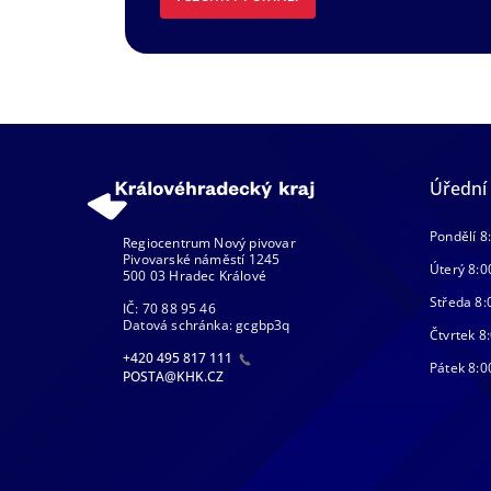
Úřední
Pondělí 8
Regiocentrum Nový pivovar
Pivovarské náměstí 1245
Úterý 8:0
500 03 Hradec Králové
Středa 8:
IČ: 70 88 95 46
Datová schránka: gcgbp3q
Čtvrtek 8:
+420 495 817 111
Pátek 8:0
POSTA@KHK.CZ