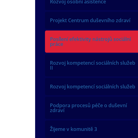
Rozvoj osobní asistence
Projekt Centrum duševního zdraví
Posílení efektivity nástrojů sociální
práce
Rozvoj kompetencí sociálních služeb
II
Rozvoj kompetencí sociálních služeb
Podpora procesů péče o duševní
zdraví
Žijeme v komunitě 3