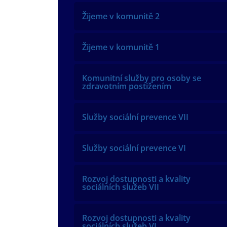
Žijeme v komunitě 2
Žijeme v komunitě 1
Komunitní služby pro osoby se
zdravotním postižením
Služby sociální prevence VII
Služby sociální prevence VI
Rozvoj dostupnosti a kvality
sociálních služeb VII
Rozvoj dostupnosti a kvality
sociálních služeb VI