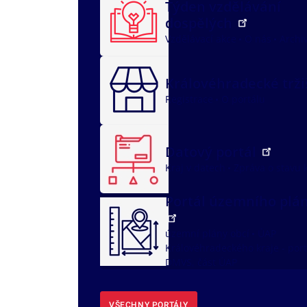
Týden vzdělávání
dospělých
Vzdělávací akce
O nás
Archi
Královéhradecké trž
Registrace
O portálu
Datový portál
Kraj v datech
Zpráva o stavu 
Portál územního plá
územní plány obcí
ÚAP
Královéhradeckého kraje - port
DMVS, část ÚAP
VŠECHNY PORTÁLY