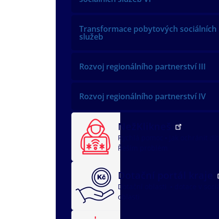
Transformace pobytových sociálních
služeb
Rozvoj regionálního partnerství III
Rozvoj regionálního partnerství IV
NežKlikneš
Rychlá pomoc
Jak ochránit dí
Řeším problém
Dotační portál kraje
Dotační oblasti
dotace v soci
oblasti