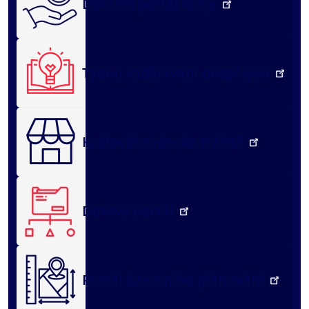
Dotační portál kraje
Týden vzdělávání dospělých
Královéhradecké tržiště
Datový portál
Portál územního plánování