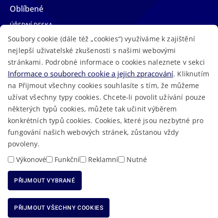
Oblíbené
ÚŘEDNÍ DESKA
Soubory cookie (dále též „cookies“) využíváme k zajištění
TELEFONNÍ SEZNAM
nejlepší uživatelské zkušenosti s našimi webovými
LÉKAŘSKÁ POHOTOVOST
stránkami. Podrobné informace o cookies naleznete v sekci
VOLNÁ MÍSTA
Informace o souborech cookie a jejich zpracování
. Kliknutím
AKTUALITY
na Přijmout všechny cookies souhlasíte s tím, že můžeme
užívat všechny typy cookies. Chcete-li povolit užívání pouze
některých typů cookies, můžete tak učinit výběrem
konkrétních typů cookies. Cookies, které jsou nezbytné pro
fungování našich webových stránek, zůstanou vždy
Macron Software
2023 © Královéhradecký kraj • Vytvořeno v
povoleny.
RSS
Mapa stránek
Cookies
Prohlášení o přístupnosti
GDPR
•
•
•
•
Výkonové
Funkční
Reklamní
Nutné
PŘIJMOUT VYBRANÉ
ODMÍTNOUT VŠECHNY COOKIES
PŘIJMOUT VŠECHNY COOKIES