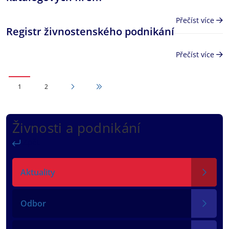
Přečíst více
Registr živnostenského podnikání
Přečíst více
Následující stránka
Page
Page
Poslední stránka
1
2
Živnosti a podnikání
Zpět
Aktuality
Odbor