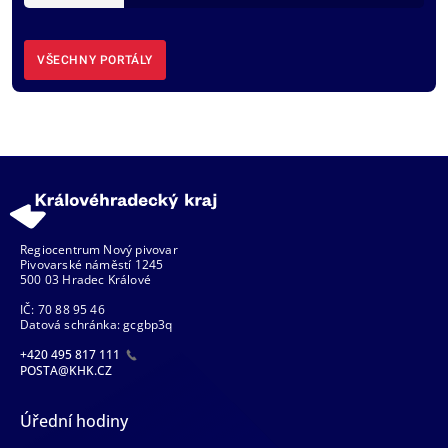
VŠECHNY PORTÁLY
Regiocentrum Nový pivovar
Pivovarské náměstí 1245
500 03 Hradec Králové
IČ: 70 88 95 46
Datová schránka: gcgbp3q
+420 495 817 111
POSTA@KHK.CZ
Úřední hodiny