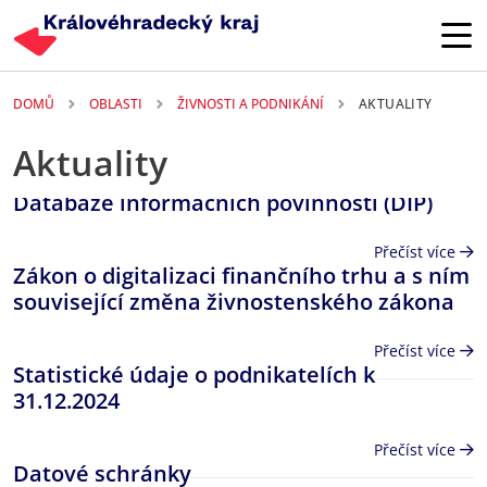
Přejít k hlavnímu obsahu
DOMŮ
OBLASTI
ŽIVNOSTI A PODNIKÁNÍ
AKTUALITY
Aktuality
Databáze informačních povinností (DIP)
Přečíst více
Zákon o digitalizaci finančního trhu a s ním
související změna živnostenského zákona
Přečíst více
Statistické údaje o podnikatelích k
31.12.2024
Přečíst více
Datové schránky