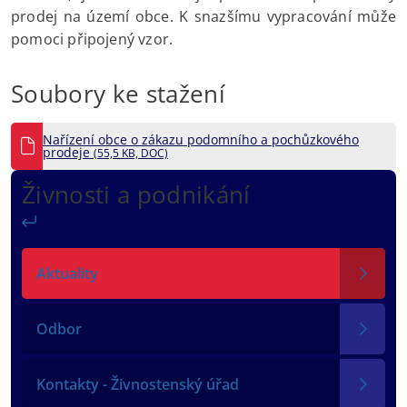
prodej na území obce. K snazšímu vypracování může
pomoci připojený vzor.
Soubory ke stažení
Nařízení obce o zákazu podomního a pochůzkového
prodeje
(55,5 KB, DOC)
Živnosti a podnikání
Zpět
Aktuality
Odbor
Kontakty - Živnostenský úřad