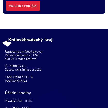
VŠECHNY PORTÁLY
Regiocentrum Nový pivovar
Pivovarské náměstí 1245
500 03 Hradec Králové
IČ: 70 88 95 46
Datová schránka: gcgbp3q
+420 495 817 111
POSTA@KHK.CZ
Úřední hodiny
Pondělí 8:00 - 16:30