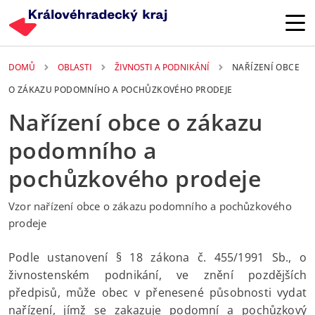
Přejít k hlavnímu obsahu
DOMŮ
OBLASTI
ŽIVNOSTI A PODNIKÁNÍ
NAŘÍZENÍ OBCE
O ZÁKAZU PODOMNÍHO A POCHŮZKOVÉHO PRODEJE
Nařízení obce o zákazu
podomního a
pochůzkového prodeje
Vzor nařízení obce o zákazu podomního a pochůzkového
prodeje
Podle ustanovení § 18 zákona č. 455/1991 Sb., o
živnostenském podnikání, ve znění pozdějších
předpisů, může obec v přenesené působnosti vydat
nařízení, jímž se zakazuje podomní a pochůzkový