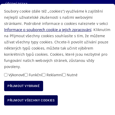
ÚŘEDNÍ DESKA
Soubory cookie (dále též „cookies“) využíváme k zajištění
TELEFONNÍ SEZNAM
nejlepší uživatelské zkušenosti s našimi webovými
LÉKAŘSKÁ POHOTOVOST
stránkami. Podrobné informace o cookies naleznete v sekci
VOLNÁ MÍSTA
Informace o souborech cookie a jejich zpracování
. Kliknutím
AKTUALITY
na Přijmout všechny cookies souhlasíte s tím, že můžeme
užívat všechny typy cookies. Chcete-li povolit užívání pouze
některých typů cookies, můžete tak učinit výběrem
konkrétních typů cookies. Cookies, které jsou nezbytné pro
fungování našich webových stránek, zůstanou vždy
Macron Software
2023 © Královéhradecký kraj • Vytvořeno v
povoleny.
RSS
Mapa stránek
Cookies
Prohlášení o přístupnosti
GDPR
•
•
•
•
Výkonové
Funkční
Reklamní
Nutné
PŘIJMOUT VYBRANÉ
ODMÍTNOUT VŠECHNY COOKIES
PŘIJMOUT VŠECHNY COOKIES