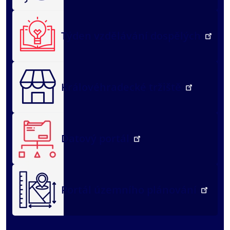
Týden vzdělávání dospělých
Královéhradecké tržiště
Datový portál
Portál územního plánování