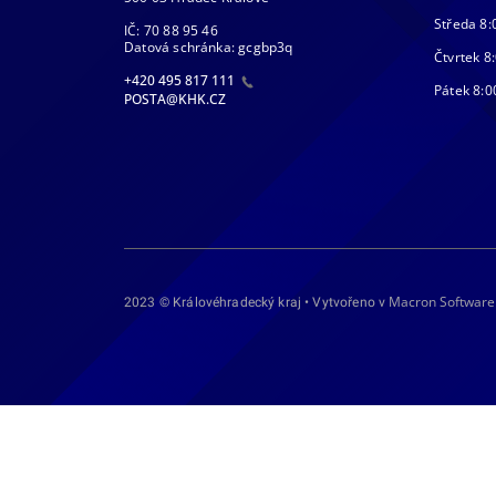
Středa 8:
IČ: 70 88 95 46
Datová schránka: gcgbp3q
Čtvrtek 8:
+420 495 817 111
Pátek 8:0
POSTA@KHK.CZ
Macron Software
2023 © Královéhradecký kraj • Vytvořeno v