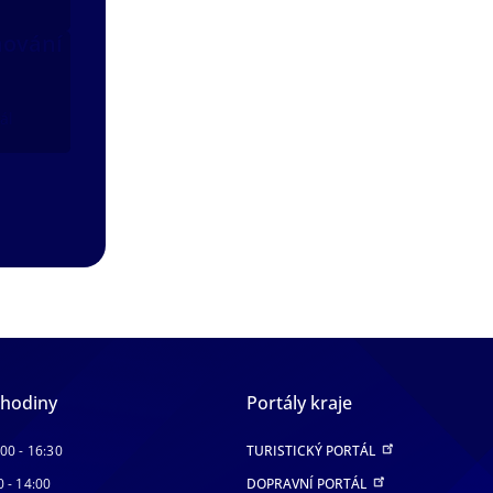
nování
ál
 hodiny
Portály kraje
:00 - 16:30
TURISTICKÝ PORTÁL
0 - 14:00
DOPRAVNÍ PORTÁL