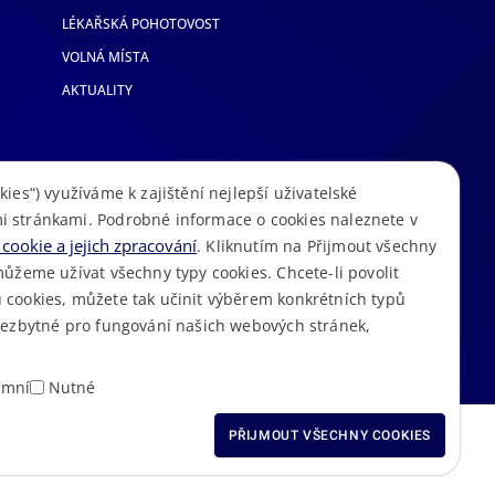
LÉKAŘSKÁ POHOTOVOST
VOLNÁ MÍSTA
AKTUALITY
kies“) využíváme k zajištění nejlepší uživatelské
i stránkami. Podrobné informace o cookies naleznete v
cookie a jejich zpracování
. Kliknutím na Přijmout všechny
můžeme užívat všechny typy cookies. Chcete-li povolit
 cookies, můžete tak učinit výběrem konkrétních typů
S
Mapa stránek
Cookies
Prohlášení o přístupnosti
GDPR
•
•
•
•
 nezbytné pro fungování našich webových stránek,
amní
Nutné
ODMÍTNOUT VŠECHNY
PŘIJMOUT VŠECHNY COOKIES