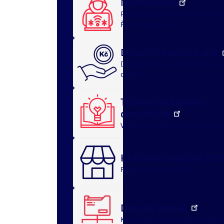
NežKlikneš
Rychlá pomoc
Jak ochránit dí
Řeším problém
Dotační portál kraje
Dotační oblasti
dotace v soci
oblasti
Týden vzdělávání
dospělých
Vzdělávací akce
O nás
Archi
Královéhradecké trž
Registrace
O portálu
Datový portál
Kraj v datech
Zpráva o stavu 