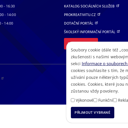
00 - 16:30
KATALOG SOCIÁLNÍCH SLUŽEB
00 - 14:00
PROKREATIVITU.CZ
0 - 14:00
DOTAČNÍ PORTÁL
ŠKOLSKÝ INFORMAČNÍ PORTÁL
DALŠÍ PORTÁLY
Soubory cookie (dále též „coo
zkušenosti s našimi webovým
Informace o souborech 
sekci
cookies souhlasíte s tím, že 
užívání pouze některých typů
RS
cookies. Cookies, které jsou
zůstanou vždy povoleny.
Výkonové
Funkční
Rekl
PŘIJMOUT VYBRANÉ