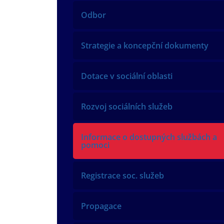
Odbor
Strategie a koncepční dokumenty
Dotace v sociální oblasti
Rozvoj sociálních služeb
Informace o dostupných službách a
pomoci
Registrace soc. služeb
Propagace