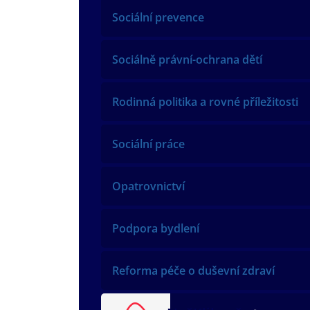
Sociální prevence
Sociálně právní-ochrana dětí
Rodinná politika a rovné příležitosti
Sociální práce
Opatrovnictví
Podpora bydlení
Reforma péče o duševní zdraví