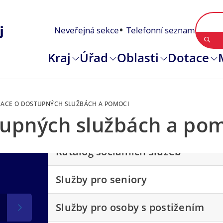
Neveřejná sekce
Telefonní seznam
Kraj
Úřad
Oblasti
Dotace
ACE O DOSTUPNÝCH SLUŽBÁCH A POMOCI
tupných službách a po
Katalog sociálních služeb
Služby pro seniory
Služby pro osoby s postižením