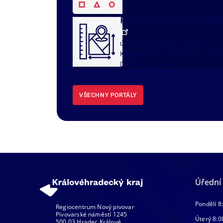
Portál územního plá
územní plány obcí
ÚAP
Královéhradeckého kraje - port
DMVS, část ÚAP
VŠECHNY PORTÁLY
Úřední
Pondělí 8
Regiocentrum Nový pivovar
Pivovarské náměstí 1245
Úterý 8:0
500 03 Hradec Králové