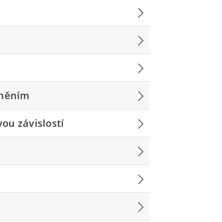
cněním
ou závislostí