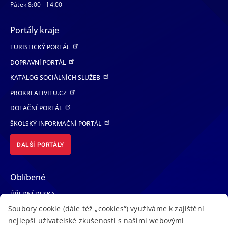
Pátek 8:00 - 14:00
Portály kraje
TURISTICKÝ PORTÁL
DOPRAVNÍ PORTÁL
KATALOG SOCIÁLNÍCH SLUŽEB
PROKREATIVITU.CZ
DOTAČNÍ PORTÁL
ŠKOLSKÝ INFORMAČNÍ PORTÁL
DALŠÍ PORTÁLY
Oblíbené
ÚŘEDNÍ DESKA
Soubory cookie (dále též „cookies“) využíváme k zajištění
TELEFONNÍ SEZNAM
nejlepší uživatelské zkušenosti s našimi webovými
LÉKAŘSKÁ POHOTOVOST