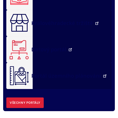
Královéhradecké tržiště
Datový portál
Portál územního plánování
VŠECHNY PORTÁLY