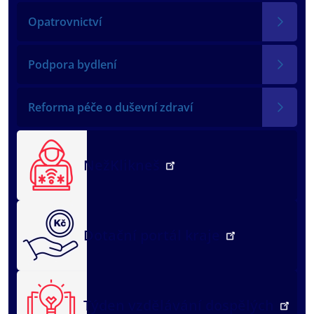
Opatrovnictví
Podpora bydlení
Reforma péče o duševní zdraví
NežKlikneš
Dotační portál kraje
Týden vzdělávání dospělých