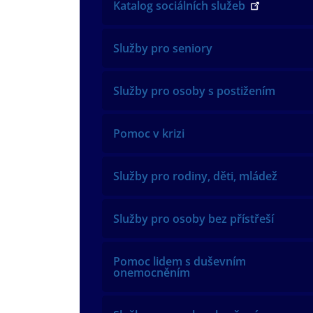
Katalog sociálních služeb
Služby pro seniory
Služby pro osoby s postižením
Pomoc v krizi
Služby pro rodiny, děti, mládež
Služby pro osoby bez přístřeší
Pomoc lidem s duševním
onemocněním