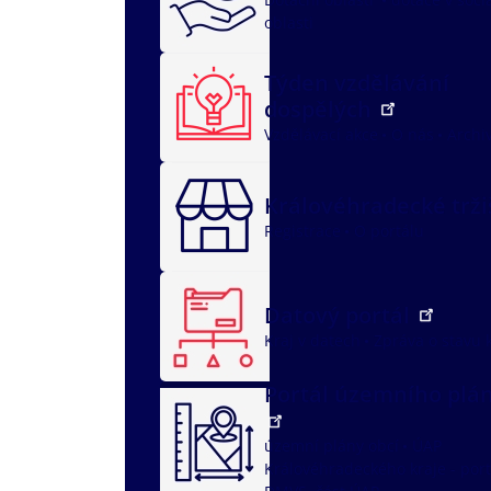
oblasti
Týden vzdělávání
dospělých
Vzdělávací akce
O nás
Archi
Královéhradecké trž
Registrace
O portálu
Datový portál
Kraj v datech
Zpráva o stavu 
Portál územního plá
územní plány obcí
ÚAP
Královéhradeckého kraje - port