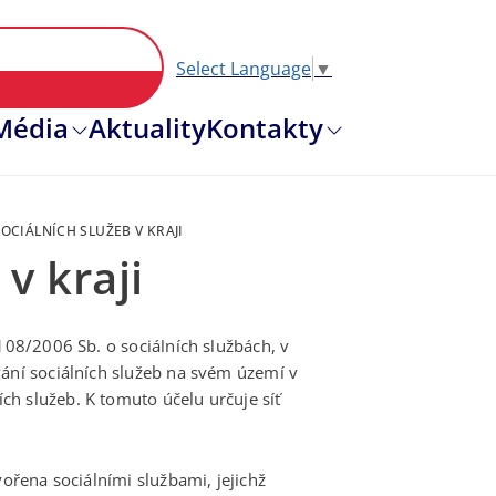
Select Language
▼
Hlavní nav
Média
Aktuality
Kontakty
OCIÁLNÍCH SLUŽEB V KRAJI
v kraji
 108/2006 Sb. o sociálních službách, v
vání sociálních služeb na svém území v
h služeb. K tomuto účelu určuje síť
vořena sociálními službami, jejichž