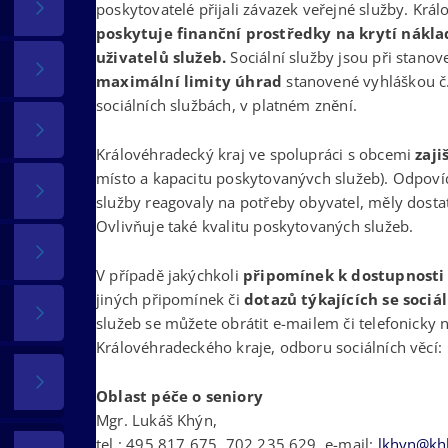
poskytovatelé přijali závazek veřejné služby. Krá
poskytuje finanční prostředky na krytí nákl
uživatelů služeb.
Sociální služby jsou při stano
maximální limity úhrad
stanovené vyhláškou č
sociálních službách, v platném znění.
Královéhradecký kraj ve spolupráci s obcemi
zaji
místo a kapacitu poskytovanývch služeb). Odpovíd
služby reagovaly na potřeby obyvatel, měly dost
Ovlivňuje také kvalitu poskytovaných služeb.
V případě jakýchkoli
připomínek k dostupnost
jiných připomínek či
dotazů týkajících se sociá
služeb se můžete obrátit e-mailem či telefonicky
Královéhradeckého kraje, odboru sociálních věcí:
Oblast péče o seniory
Mgr. Lukáš Khýn,
tel.: 495 817 675, 702 235 629, e-mail:
lkhyn@khk