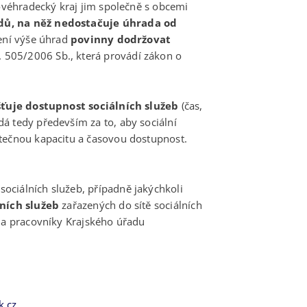
lovéhradecký kraj jim společně s obcemi
adů, na něž nedostačuje úhrada od
vení výše úhrad
povinny dodržovat
. 505/2006 Sb., která provádí zákon o
šťuje dostupnost sociálních služeb
(čas,
á tedy především za to, aby sociální
atečnou kapacitu a časovou dostupnost.
i
sociálních služeb, případně jakýchkoli
lních služeb
zařazených do sítě sociálních
 na pracovníky Krajského úřadu
.cz