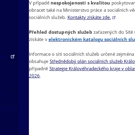
V případě
nespokojenosti s kvalitou
poskytovan
obracet také na Ministerstvo práce a sociálních věc
sociálních služeb.
Kontakty získáte zde.
Přehled dostupných služeb
zařazených do Sítě 
v
získáte v
elektronickém katalogu sociálních sl
Informace o síti sociálních služeb určené zejmén
iště
obsahuje
Střednědobý plán sociálních služeb Krá
případně
Strategie Královéhradeckého kraje v obla
2026
.
kraje
nování
ál