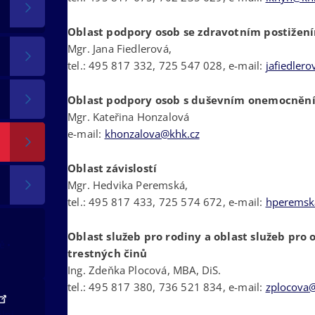
Oblast podpory osob se zdravotním postiže
Mgr. Jana Fiedlerová,
tel.: 495 817 332, 725 547 028, e-mail:
jafiedler
Oblast podpory osob s duševním onemocně
Mgr. Kateřina Honzalová
e-mail:
khonzalova@khk.cz
Oblast závislostí
Mgr. Hedvika Peremská,
tel.: 495 817 433, 725 574 672, e-mail:
hperemsk
Oblast služeb pro rodiny a oblast služeb pro o
tě
trestných činů
Ing. Zdeňka Plocová, MBA, DiS.
tel.: 495 817 380, 736 521 834, e-mail:
zplocova@
ální