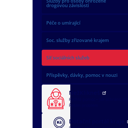
Služby pro osoby ohrožené
drogovou závislostí
Péče o umírající
Soc. služby zřizované krajem
Síť sociálních služeb
Příspěvky, dávky, pomoc v nouzi
NežKlikneš
Rychlá pomoc
Jak ochránit dí
Řeším problém
Dotační portál kraje
Dotační oblasti
dotace v soci