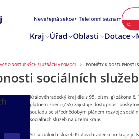
Neveřejná sekce
Telefonní seznam
Kraj
Úřad
Oblasti
Dotace
ACE O DOSTUPNÝCH SLUŽBÁCH A POMOCI
PODNĚTY K DOSTUPNOSTI S
osti sociálních služeb 
Královéhradecký kraj dle § 95, písm. g) zákona č.
ch
platném znění (ZSS) zajišťuje dostupnost poskyto
souladu se střednědobým plánem rozvoje sociálníc
sociálních služeb na území kraje.
Síť sociálních služeb Královéhradeckého kraje je t