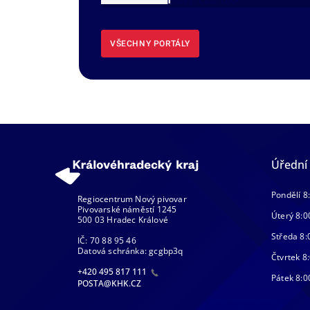
DMVS, část ÚAP
VŠECHNY PORTÁLY
Úřední
Pondělí 8
Regiocentrum Nový pivovar
Pivovarské náměstí 1245
Úterý 8:0
500 03 Hradec Králové
Středa 8:
IČ: 70 88 95 46
Datová schránka: gcgbp3q
Čtvrtek 8:
+420 495 817 111
Pátek 8:0
POSTA@KHK.CZ