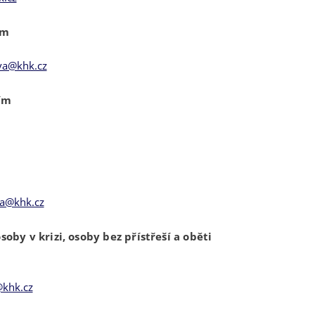
ním
ova@khk.cz
ním
a@khk.cz
soby v krizi, osoby bez přístřeší a oběti
khk.cz