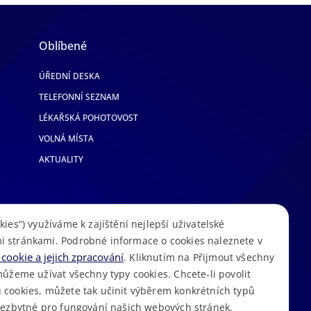
Oblíbené
ÚŘEDNÍ DESKA
TELEFONNÍ SEZNAM
LÉKAŘSKÁ POHOTOVOST
VOLNÁ MÍSTA
AKTUALITY
kies“) využíváme k zajištění nejlepší uživatelské
i stránkami. Podrobné informace o cookies naleznete v
cookie a jejich zpracování
. Kliknutím na Přijmout všechny
můžeme užívat všechny typy cookies. Chcete-li povolit
 cookies, můžete tak učinit výběrem konkrétních typů
S
Mapa stránek
Cookies
Prohlášení o přístupnosti
GDPR
•
•
•
•
 nezbytné pro fungování našich webových stránek,