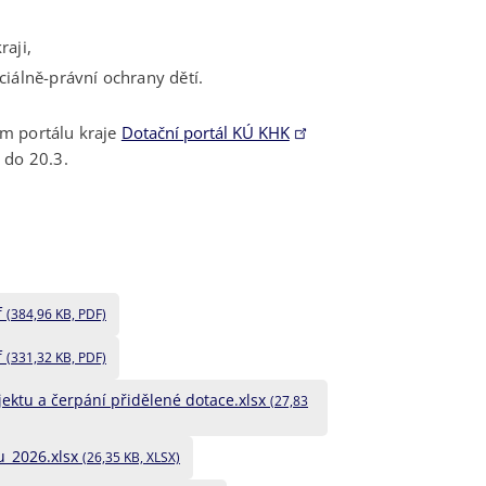
aji,
álně-právní ochrany dětí.
m portálu kraje
Dotační portál KÚ KHK
 do 20.3.
f
(384,96 KB, PDF)
f
(331,32 KB, PDF)
jektu a čerpání přidělené dotace.xlsx
(27,83
tu_2026.xlsx
(26,35 KB, XLSX)