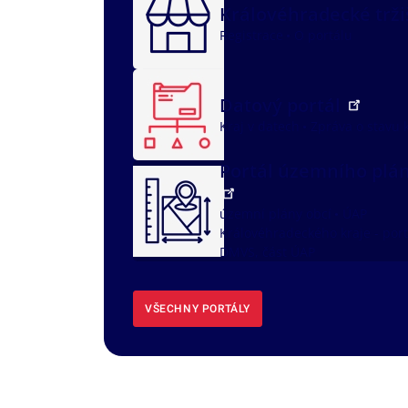
Královéhradecké trž
Registrace
O portálu
Datový portál
Kraj v datech
Zpráva o stavu 
Portál územního plá
územní plány obcí
ÚAP
Královéhradeckého kraje - port
DMVS, část ÚAP
VŠECHNY PORTÁLY