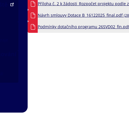
iště
Příloha č. 2 k žádosti_Rozpočet projektu podle 
Návrh smlouvy Dotace B_16122025_final.pdf
(28
Podmínky dotačního programu 26SVD02_fin.pd
kraje
nování
ál