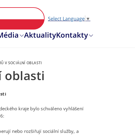
Select Language
▼
Hlavní nav
Média
Aktuality
Kontakty
 V SOCIÁLNÍ OBLASTI
 oblasti
sti
deckého kraje bylo schváleno vyhlášení
26:
rují nebo rozšiřují sociální služby, a