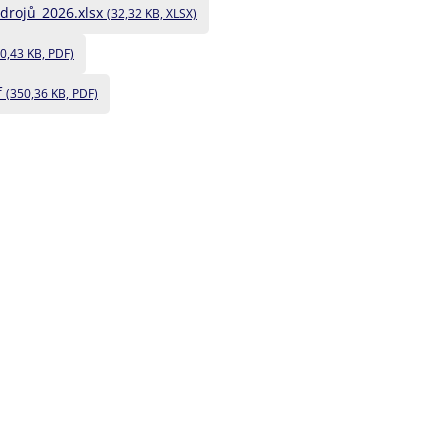
zdrojů_2026.xlsx
(32,32 KB, XLSX)
0,43 KB, PDF)
f
(350,36 KB, PDF)