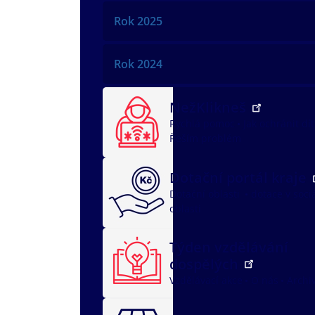
Rok 2025
Rok 2024
NežKlikneš
Rychlá pomoc
Jak ochránit dí
Řeším problém
Dotační portál kraje
Dotační oblasti
dotace v soci
oblasti
Týden vzdělávání
dospělých
Vzdělávací akce
O nás
Archi