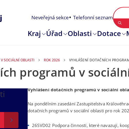
Neveřejná sekce
Telefonní seznam
Kraj
Úřad
Oblasti
Dotace
V SOCIÁLNÍ OBLASTI
ROK 2026
VYHLÁŠENÍ DOTAČNÍCH PROGRAMŮ
ích programů v sociální
4. 02. 2026
Vyhlášení dotačních programů v sociální obla
ti
Na pondělním zasedání Zastupitelstva Královéhra
dotačních programů v sociální oblasti pro rok 20
26SVD02 Podpora činností, které navazují, koope