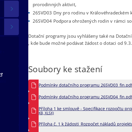
prorodinných aktivit,
26SVD03 Dny pro rodinu v Královéhradeckém kr
26SVD04 Podpora ohrožených rodin v rámci soci
Dotační programy jsou vyhlášeny také na Dotační
, kde bude možné podávat žádost o dotaci od 9.3.
tě
Soubory ke stažení
ální
Podmínky dotačního programu 26SVD03_fin.pd
Podmínky dotačního programu 26SVD04_fin.pd
Příloha 1 ke smlouvě - Specifikace rozpočtu pro
KB, XLSX)
v
Příloha č. 1 k žádosti_Rozpočet nákladů projek