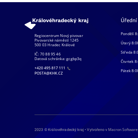
Úřední
Pondělí 8
Regiocentrum Nový pivovar
Pivovarské náměstí 1245
Úterý 8:0
500 03 Hradec Králové
Středa 8:
IČ: 70 88 95 46
Datová schránka: gcgbp3q
Čtvrtek 8:
+420 495 817 111
Pátek 8:0
POSTA@KHK.CZ
Macron Software
2023 © Královéhradecký kraj • Vytvořeno v