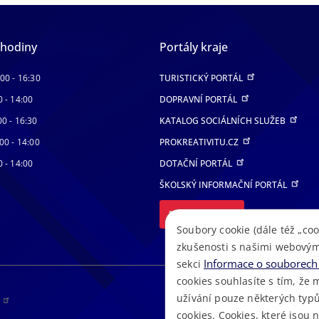
 hodiny
Portály kraje
:00 - 16:30
TURISTICKÝ PORTÁL
0 - 14:00
DOPRAVNÍ PORTÁL
00 - 16:30
KATALOG SOCIÁLNÍCH SLUŽEB
00 - 14:00
PROKREATIVITU.CZ
0 - 14:00
DOTAČNÍ PORTÁL
ŠKOLSKÝ INFORMAČNÍ PORTÁL
DALŠÍ PORTÁLY
Soubory cookie (dále též „coo
zkušenosti s našimi webovým
Informace o souborech 
sekci
cookies souhlasíte s tím, že 
užívání pouze některých typů
RS
cookies. Cookies, které jsou