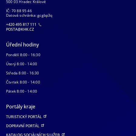
500 03 Hradec Králové
IČ: 70 88 95 46
Datová schránka: gcgbp3q
+420 495 817 111
POSTA@KHK.CZ
Úřední hodiny
Pondělí 8:00 - 16:30
Úterý 8:00 - 14:00
Středa 8:00 - 16:30
Čtvrtek 8:00 - 14:00
Pátek 8:00 - 14:00
Portály kraje
TURISTICKÝ PORTÁL
DOPRAVNÍ PORTÁL
KATALOG SOCIÁLNÍCH SLUŽEB