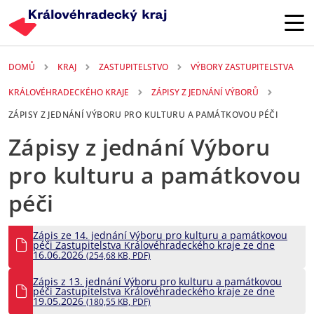
Přejít k hlavnímu obsahu
DOMŮ
KRAJ
ZASTUPITELSTVO
VÝBORY ZASTUPITELSTVA
KRÁLOVÉHRADECKÉHO KRAJE
ZÁPISY Z JEDNÁNÍ VÝBORŮ
ZÁPISY Z JEDNÁNÍ VÝBORU PRO KULTURU A PAMÁTKOVOU PÉČI
Zápisy z jednání Výboru
pro kulturu a památkovou
péči
Zápis ze 14. jednání Výboru pro kulturu a památkovou
péči Zastupitelstva Královéhradeckého kraje ze dne
16.06.2026
(254,68 KB, PDF)
Zápis z 13. jednání Výboru pro kulturu a památkovou
péči Zastupitelstva Královéhradeckého kraje ze dne
19.05.2026
(180,55 KB, PDF)