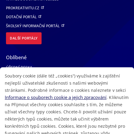
PROKREATIVITU.CZ
DOTAČNÍ PORTÁL
ŠKOLSKÝ INFORMAČNÍ PORTÁL
DALŠÍ PORTÁLY
Oblíbené
ÚŘEDNÍ DESKA
Soubory cookie (dále též „cookies“) využíváme k zajištění
TELEFONNÍ SEZNAM
nejlepší uživatelské zkušenosti s našimi webovými
LÉKAŘSKÁ POHOTOVOST
stránkami. Podrobné informace o cookies naleznete v sekci
VOLNÁ MÍSTA
Informace o souborech cookie a jejich zpracování
. Kliknutím
AKTUALITY
na Přijmout všechny cookies souhlasíte s tím, že můžeme
užívat všechny typy cookies. Chcete-li povolit užívání pouze
některých typů cookies, můžete tak učinit výběrem
konkrétních typů cookies. Cookies, které jsou nezbytné pro
fungování našich webových stránek, zůstanou vždy