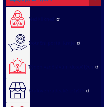
NežKlikneš
Dotační portál kraje
Týden vzdělávání dospělých
Královéhradecké tržiště