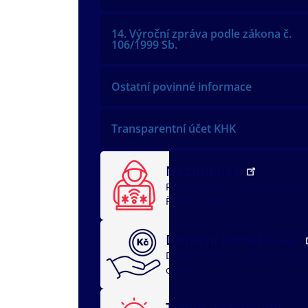
14. Výroční zpráva podle zákona č.
106/1999 Sb.
Ostatní povinné informace
Transparentní účet KHK
NežKlikneš
Rychlá pomoc
Jak ochránit dí
Řeším problém
Dotační portál kraje
Dotační oblasti
dotace v soci
oblasti
Týden vzdělávání