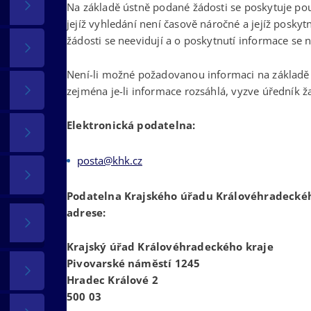
Na základě ústně podané žádosti se poskytuje p
jejíž vyhledání není časově náročné a jejíž posky
žádosti se neevidují a o poskytnutí informace se 
Není-li možné požadovanou informaci na základě
zejména je-li informace rozsáhlá, vyzve úředník ž
Elektronická podatelna:
posta@khk.cz
Podatelna Krajského úřadu Královéhradeckého
adrese:
Krajský úřad Královéhradeckého kraje
Pivovarské náměstí 1245
Hradec Králové 2
500 03