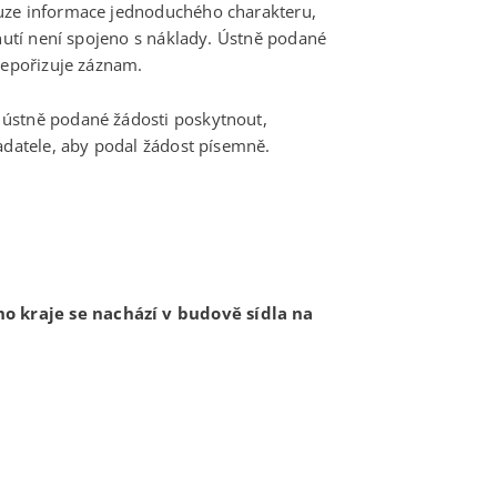
ouze informace jednoduchého charakteru,
tnutí není spojeno s náklady. Ústně podané
nepořizuje záznam.
 ústně podané žádosti poskytnout,
adatele, aby podal žádost písemně.
 kraje se nachází v budově sídla na