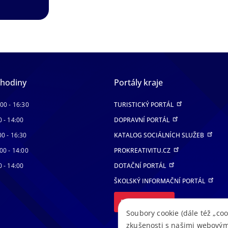
 hodiny
Portály kraje
:00 - 16:30
TURISTICKÝ PORTÁL
0 - 14:00
DOPRAVNÍ PORTÁL
00 - 16:30
KATALOG SOCIÁLNÍCH SLUŽEB
00 - 14:00
PROKREATIVITU.CZ
0 - 14:00
DOTAČNÍ PORTÁL
ŠKOLSKÝ INFORMAČNÍ PORTÁL
DALŠÍ PORTÁLY
Soubory cookie (dále též „coo
zkušenosti s našimi webovým