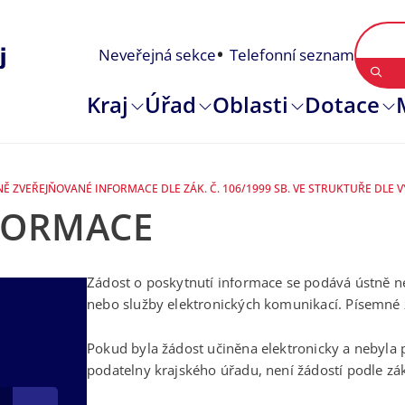
Neveřejná sekce
Telefonní seznam
Kraj
Úřad
Oblasti
Dotace
Ě ZVEŘEJŇOVANÉ INFORMACE DLE ZÁK. Č. 106/1999 SB. VE STRUKTUŘE DLE VY
NFORMACE
Žádost o poskytnutí informace se podává ústně ne
nebo služby elektronických komunikací. Písemné 
Pokud byla žádost učiněna elektronicky a nebyla 
podatelny krajského úřadu, není žádostí podle zá