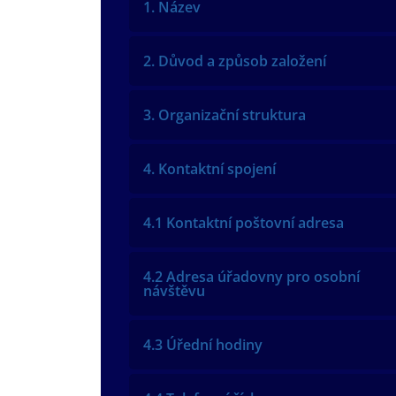
1. Název
2. Důvod a způsob založení
3. Organizační struktura
4. Kontaktní spojení
4.1 Kontaktní poštovní adresa
4.2 Adresa úřadovny pro osobní
návštěvu
4.3 Úřední hodiny