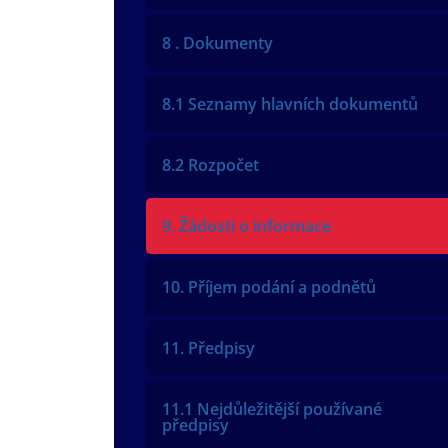
8 . Dokumenty
8.1 Seznamy hlavních dokumentů
8.2 Rozpočet
9. Žádosti o informace
10. Příjem podání a podnětů
11. Předpisy
11.1 Nejdůležitější používané
předpisy