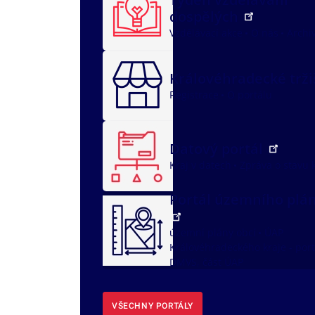
dospělých
Vzdělávací akce
O nás
Archi
Královéhradecké trž
Registrace
O portálu
Datový portál
Kraj v datech
Zpráva o stavu 
Portál územního plá
územní plány obcí
ÚAP
Královéhradeckého kraje - port
DMVS, část ÚAP
VŠECHNY PORTÁLY