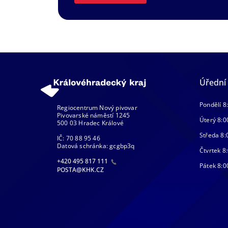
Úřední
Pondělí 8
Regiocentrum Nový pivovar
Pivovarské náměstí 1245
Úterý 8:0
500 03 Hradec Králové
Středa 8:
IČ: 70 88 95 46
Datová schránka: gcgbp3q
Čtvrtek 8:
+420 495 817 111
Pátek 8:0
POSTA@KHK.CZ