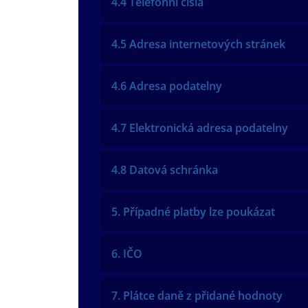
4.4 Telefonní čísla
4.5 Adresa internetových stránek
4.6 Adresa podatelny
4.7 Elektronická adresa podatelny
4.8 Datová schránka
5. Případné platby lze poukázat
6. IČO
7. Plátce daně z přidané hodnoty