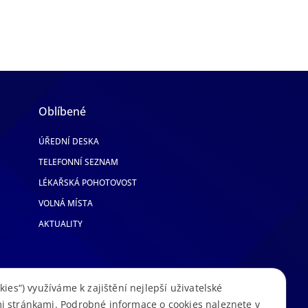
Oblíbené
ÚŘEDNÍ DESKA
TELEFONNÍ SEZNAM
LÉKAŘSKÁ POHOTOVOST
VOLNÁ MÍSTA
AKTUALITY
kies“) využíváme k zajištění nejlepší uživatelské
i stránkami. Podrobné informace o cookies naleznete v