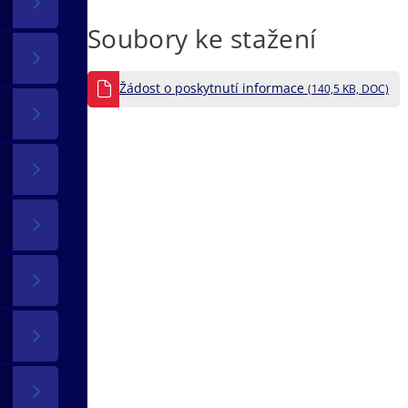
Soubory ke stažení
Žádost o poskytnutí informace
(140,5 KB, DOC)