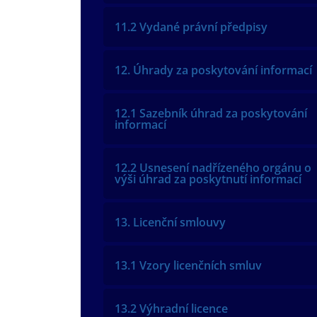
11.2 Vydané právní předpisy
12. Úhrady za poskytování informací
12.1 Sazebník úhrad za poskytování
informací
12.2 Usnesení nadřízeného orgánu o
výši úhrad za poskytnutí informací
13. Licenční smlouvy
13.1 Vzory licenčních smluv
13.2 Výhradní licence