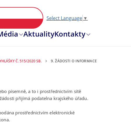
Select Language
▼
Hlavní nav
Média
Aktuality
Kontakty
HLÁŠKY Č. 515/2020 SB.
9. ŽÁDOSTI O INFORMACE
bo písemně, a to i prostřednictvím sítě
žádosti přijímá podatelna krajského úřadu.
podána prostřednictvím elektronické
kona.