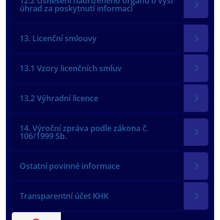
12.2 Usnesení nadřízeného orgánu o výši
úhrad za poskytnutí informací
13. Licenční smlouvy
13.1 Vzory licenčních smluv
13.2 Výhradní licence
14. Výroční zpráva podle zákona č.
106/1999 Sb.
Ostatní povinné informace
Transparentní účet KHK