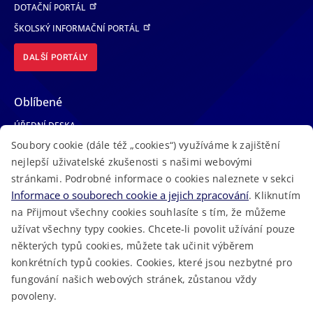
DOTAČNÍ PORTÁL
ŠKOLSKÝ INFORMAČNÍ PORTÁL
DALŠÍ PORTÁLY
Oblíbené
ÚŘEDNÍ DESKA
Soubory cookie (dále též „cookies“) využíváme k zajištění
TELEFONNÍ SEZNAM
nejlepší uživatelské zkušenosti s našimi webovými
LÉKAŘSKÁ POHOTOVOST
stránkami. Podrobné informace o cookies naleznete v sekci
VOLNÁ MÍSTA
Informace o souborech cookie a jejich zpracování
. Kliknutím
AKTUALITY
na Přijmout všechny cookies souhlasíte s tím, že můžeme
užívat všechny typy cookies. Chcete-li povolit užívání pouze
některých typů cookies, můžete tak učinit výběrem
konkrétních typů cookies. Cookies, které jsou nezbytné pro
fungování našich webových stránek, zůstanou vždy
Macron Software
2023 © Královéhradecký kraj • Vytvořeno v
povoleny.
RSS
Mapa stránek
Cookies
Prohlášení o přístupnosti
GDPR
•
•
•
•