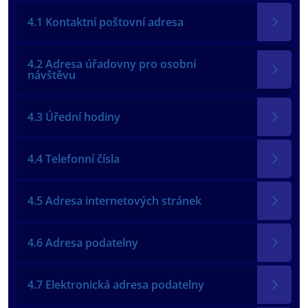
4.1 Kontaktní poštovní adresa
4.2 Adresa úřadovny pro osobní
návštěvu
4.3 Úřední hodiny
4.4 Telefonní čísla
4.5 Adresa internetových stránek
4.6 Adresa podatelny
4.7 Elektronická adresa podatelny