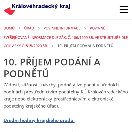
Přejít k hlavnímu obsahu
DOMŮ
ÚŘAD
POVINNÉ INFORMACE
POVINNĚ
ZVEŘEJŇOVANÉ INFORMACE DLE ZÁK. Č. 106/1999 SB. VE STRUKTUŘE DLE
VYHLÁŠKY Č. 515/2020 SB.
10. PŘÍJEM PODÁNÍ A PODNĚTŮ
10. PŘÍJEM PODÁNÍ A
PODNĚTŮ
Žádosti, stížnosti, návrhy, podněty lze podat v úředních
hodinách prostřednictvím podatelny KÚ Královéhradeckého
kraje nebo elektronicky prostřednictvím elektronické
podatelny krajského úřadu.
Úřední hodiny krajského úřadu
.