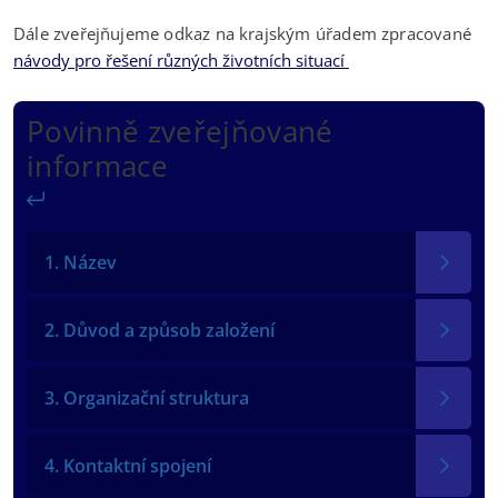
Dále zveřejňujeme odkaz na krajským úřadem zpracované
návody pro řešení různých životních situací
Povinně zveřejňované
informace
Zpět
1. Název
2. Důvod a způsob založení
3. Organizační struktura
4. Kontaktní spojení