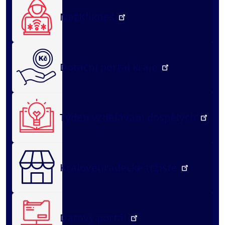
NežKlikneš
Dotační portál kraje
Týden vzdělávání dospělých
Královéhradecké tržiště
Datový portál