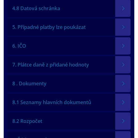
4.8 Datová schránka
5. Případné platby lze poukázat
6. IČO
7. Plátce daně z přidané hodnoty
8 . Dokumenty
8.1 Seznamy hlavních dokumentů
8.2 Rozpočet