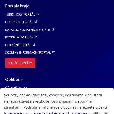
Portály kraje
TURISTICKÝ PORTÁL
DOPRAVNÍ PORTÁL
KATALOG SOCIÁLNÍCH SLUŽEB
PROKREATIVITU.CZ
DOTAČNÍ PORTÁL
ŠKOLSKÝ INFORMAČNÍ PORTÁL
DALŠÍ PORTÁLY
Oblíbené
ÚŘEDNÍ DESKA
Soubory cookie (dále též „cookies“) využíváme k zajištění
TELEFONNÍ SEZNAM
nejlepší uživatelské zkušenosti s našimi webovými
LÉKAŘSKÁ POHOTOVOST
stránkami. Podrobné informace o cookies naleznete v sekci
VOLNÁ MÍSTA
Informace o souborech cookie a jejich zpracování
. Kliknutím