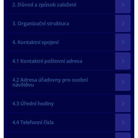
2. Důvod a způsob založení
3. Organizační struktura
4. Kontaktní spojení
4.1 Kontaktní poštovní adresa
4.2 Adresa úřadovny pro osobní
návštěvu
4.3 Úřední hodiny
4.4 Telefonní čísla