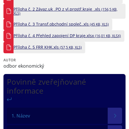
Příloha č. 2 Závaz.uk_.PO z vl.prostř.kraje_.xls
(156,5 KB,
XLS)
Příloha č. 3 Transf.obchodní společ..xls
(45 KB, XLS)
Příloha č. 4 Přehled zapojení DP kraje.xlsx
(16,01 KB, XLSX)
Příloha č. 5 FRR KHK.xls
(57,5 KB, XLS)
AUTOR
odbor ekonomický
Povinně zveřejňované
informace
Zpět
1. Název