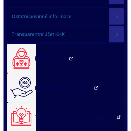
Ostatní povinné informace
Transparentní účet KHK
NežKlikneš
Dotační portál kraje
Týden vzdělávání dospělých