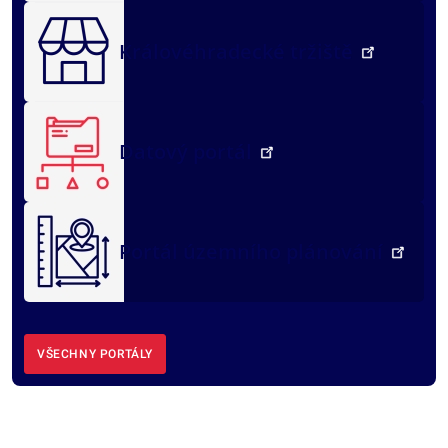
Královéhradecké tržiště
Datový portál
Portál územního plánování
VŠECHNY PORTÁLY