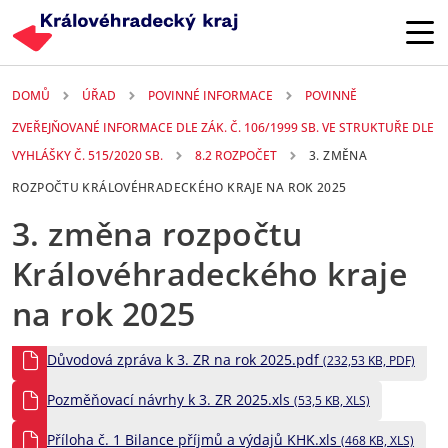
Přejít k hlavnímu obsahu
DOMŮ
ÚŘAD
POVINNÉ INFORMACE
POVINNĚ
ZVEŘEJŇOVANÉ INFORMACE DLE ZÁK. Č. 106/1999 SB. VE STRUKTUŘE DLE
VYHLÁŠKY Č. 515/2020 SB.
8.2 ROZPOČET
3. ZMĚNA
ROZPOČTU KRÁLOVÉHRADECKÉHO KRAJE NA ROK 2025
3. změna rozpočtu
Královéhradeckého kraje
na rok 2025
Důvodová zpráva k 3. ZR na rok 2025.pdf
(232,53 KB, PDF)
Pozměňovací návrhy k 3. ZR 2025.xls
(53,5 KB, XLS)
Příloha č. 1 Bilance příjmů a výdajů KHK.xls
(468 KB, XLS)