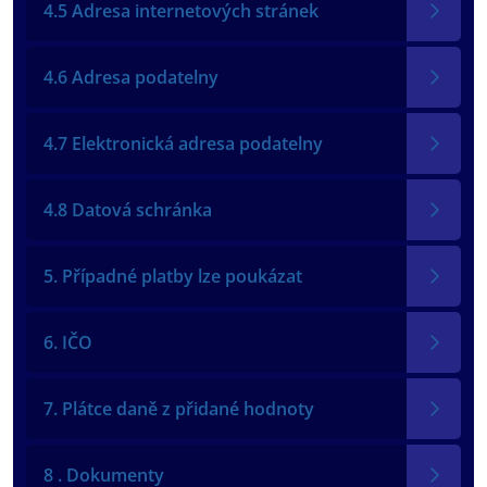
4.5 Adresa internetových stránek
4.6 Adresa podatelny
4.7 Elektronická adresa podatelny
4.8 Datová schránka
5. Případné platby lze poukázat
6. IČO
7. Plátce daně z přidané hodnoty
8 . Dokumenty