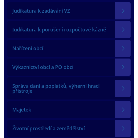
Judikatura k zadávání VZ
Judikatura k porušení rozpočtové kázně
Nařízení obcí
Výkaznictví obcí a PO obcí
Správa daní a poplatků, výherní hrací
přístroje
Majetek
Životní prostředí a zemědělství