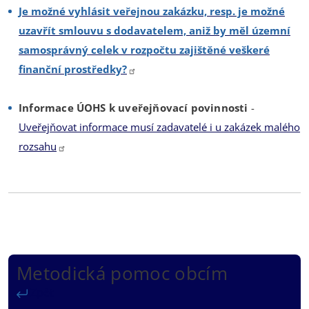
Je možné vyhlásit veřejnou zakázku, resp. je možné
uzavřít smlouvu s dodavatelem, aniž by měl územní
samosprávný celek v rozpočtu zajištěné veškeré
finanční prostředky?
Informace ÚOHS k uveřejňovací povinnosti
-
Uveřejňovat informace musí zadavatelé i u zakázek malého
rozsahu
Metodická pomoc obcím
Zpět