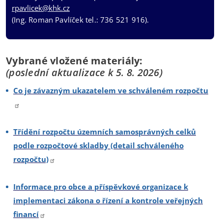
rpavlicek@khk.cz
(Ing. Roman Pavlíček tel.: 736 521 916).
Vybrané vložené materiály:
(poslední aktualizace k 5. 8. 2026)
Co je závazným ukazatelem ve schváleném rozpočtu
Třídění rozpočtu územních samosprávných celků
podle rozpočtové skladby (detail schváleného
rozpočtu)
Informace pro obce a příspěvkové organizace k
implementaci zákona o řízení a kontrole veřejných
financí