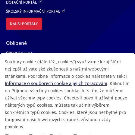
DOTAČNÍ PORTÁL
ŠKOLSKÝ INFORMAČNÍ PORTÁL
DALŠÍ PORTÁLY
Oblíbené
ÚŘEDNÍ DESKA
Soubory cookie (dále též „cookies“) využíváme k zajištění
TELEFONNÍ SEZNAM
nejlepší uživatelské zkušenosti s našimi webovými
LÉKAŘSKÁ POHOTOVOST
stránkami. Podrobné informace o cookies naleznete v sekci
VOLNÁ MÍSTA
Informace o souborech cookie a jejich zpracování
. Kliknutím
AKTUALITY
na Přijmout všechny cookies souhlasíte s tím, že můžeme
užívat všechny typy cookies. Chcete-li povolit užívání pouze
některých typů cookies, můžete tak učinit výběrem
konkrétních typů cookies. Cookies, které jsou nezbytné pro
fungování našich webových stránek, zůstanou vždy
Macron Software
2023 © Královéhradecký kraj • Vytvořeno v
povoleny.
RSS
Mapa stránek
Cookies
Prohlášení o přístupnosti
GDPR
•
•
•
•