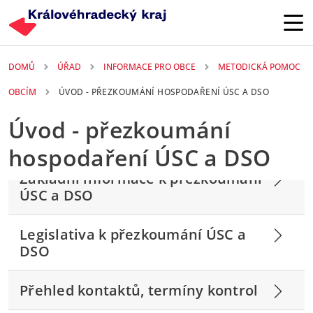
Přejít k hlavnímu obsahu
DOMŮ
ÚŘAD
INFORMACE PRO OBCE
METODICKÁ POMOC
OBCÍM
ÚVOD - PŘEZKOUMÁNÍ HOSPODAŘENÍ ÚSC A DSO
Úvod - přezkoumání
hospodaření ÚSC a DSO
Základní informace k přezkoumání
ÚSC a DSO
Legislativa k přezkoumání ÚSC a
DSO
Přehled kontaktů, termíny kontrol