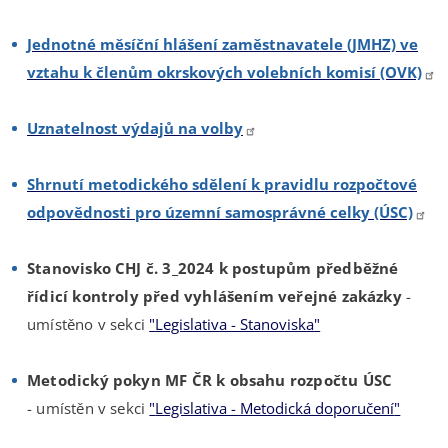
Jednotné měsíční hlášení zaměstnavatele (JMHZ) ve
vztahu k členům okrskových volebních komisí (OVK)
Uznatelnost výdajů na volby
Shrnutí metodického sdělení k pravidlu rozpočtové
odpovědnosti pro územní samosprávné celky (ÚSC)
Stanovisko CHJ č. 3_2024 k postupům předběžné
řídicí kontroly před vyhlášením veřejné zakázky
-
umístěno v sekci
"
Legislativa - Stanoviska
"
Metodický pokyn MF ČR k obsahu rozpočtu ÚSC
- umístěn v sekci
"
Legislativa - Metodická doporučení
"