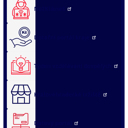
NežKlikneš
Dotační portál kraje
Týden vzdělávání dospělých
Královéhradecké tržiště
Datový portál