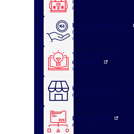
Rychlá pomoc
Jak ochránit dí
Řeším problém
Dotační portál kraje
Dotační oblasti
dotace v soci
oblasti
Týden vzdělávání
dospělých
Vzdělávací akce
O nás
Archi
Královéhradecké trž
Registrace
O portálu
Datový portál
Kraj v datech
Zpráva o stavu 