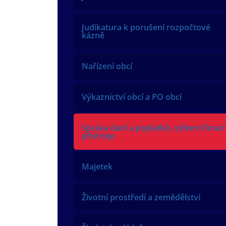
Judikatura k porušení rozpočtové
kázně
Nařízení obcí
Výkaznictví obcí a PO obcí
Správa daní a poplatků, výherní hrací
přístroje
Majetek
Životní prostředí a zemědělství