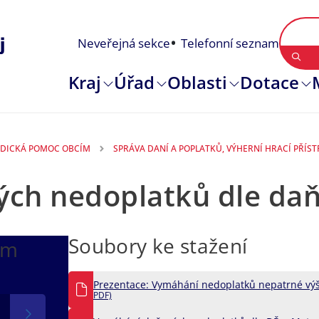
Neveřejná sekce
Telefonní seznam
Kraj
Úřad
Oblasti
Dotace
DICKÁ POMOC OBCÍM
SPRÁVA DANÍ A POPLATKŮ, VÝHERNÍ HRACÍ PŘÍST
ch nedoplatků dle da
Soubory ke stažení
ím
Prezentace: Vymáhání nedoplatků nepatrné výš
PDF)