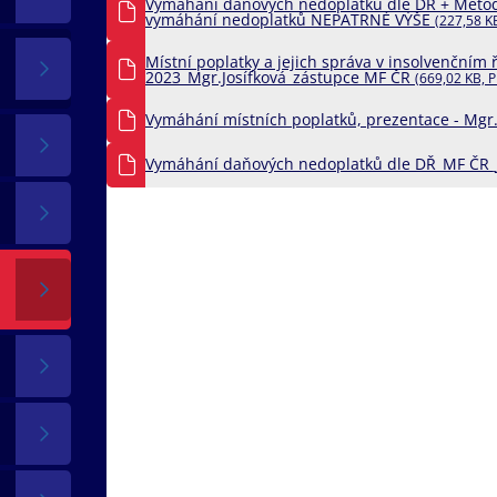
Vymáhání daňových nedoplatků dle DŘ + Metod
vymáhání nedoplatků NEPATRNÉ VÝŠE
(227,58 K
Místní poplatky a jejich správa v insolvenčním ř
2023_Mgr.Josífková_zástupce MF ČR
(669,02 KB, 
Vymáhání místních poplatků, prezentace - Mgr
Vymáhání daňových nedoplatků dle DŘ_MF ČR_