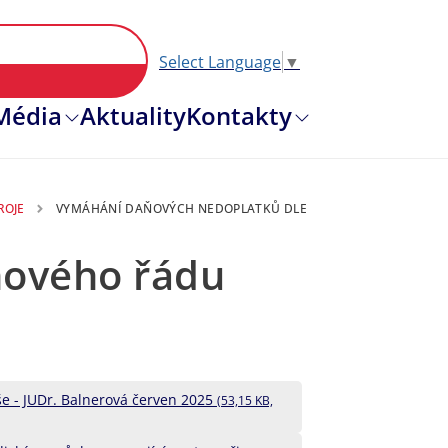
Select Language
▼
Hlavní nav
Média
Aktuality
Kontakty
ROJE
VYMÁHÁNÍ DAŇOVÝCH NEDOPLATKŮ DLE
ňového řádu
e - JUDr. Balnerová červen 2025
(53,15 KB,