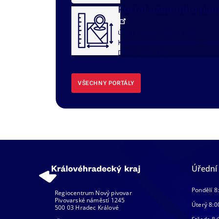
Portál územního plá
územní plány obcí
ÚAP
Královéhradeckého kraje - port
DMVS, část ÚAP
VŠECHNY PORTÁLY
Úřední
Pondělí 8
Regiocentrum Nový pivovar
Pivovarské náměstí 1245
Úterý 8:0
500 03 Hradec Králové