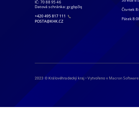
Středa 8:
IČ: 70 88 95 46
Datová schránka: gcgbp3q
Čtvrtek 8:
+420 495 817 111
Pátek 8:0
POSTA@KHK.CZ
Macron Software
2023 © Královéhradecký kraj • Vytvořeno v