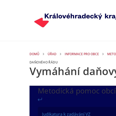
Přejít k hlavnímu obsahu
DOMŮ
ÚŘAD
INFORMACE PRO OBCE
METO
DAŇOVÉHO ŘÁDU
Vymáhání daňový
Metodická pomoc obc
Zpět
Judikatura k zadávání VZ