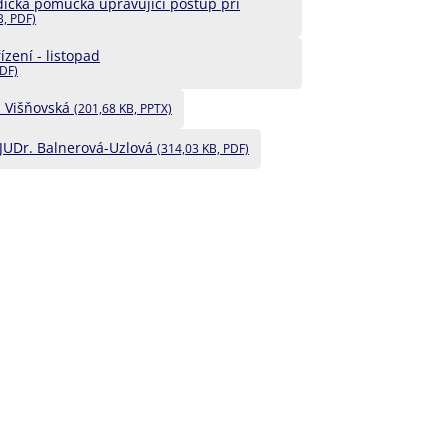
ická pomůcka upravující postup při
B, PDF)
ízení - listopad
PDF)
. Višňovská
(201,68 KB, PPTX)
JUDr. Balnerová-Uzlová
(314,03 KB, PDF)