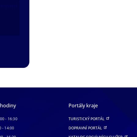
nování
ál
 hodiny
Portály kraje
:00 - 16:30
TURISTICKÝ PORTÁL
0 - 14:00
DOPRAVNÍ PORTÁL