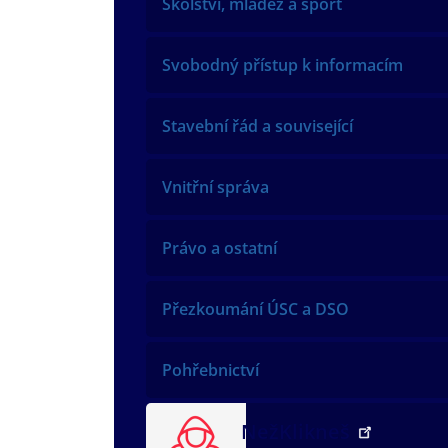
Školství, mládež a sport
Svobodný přístup k informacím
Stavební řád a související
Vnitřní správa
Právo a ostatní
Přezkoumání ÚSC a DSO
Pohřebnictví
NežKlikneš