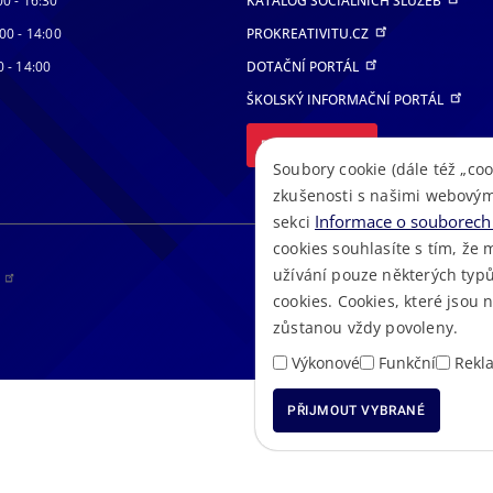
00 - 16:30
KATALOG SOCIÁLNÍCH SLUŽEB
00 - 14:00
PROKREATIVITU.CZ
0 - 14:00
DOTAČNÍ PORTÁL
ŠKOLSKÝ INFORMAČNÍ PORTÁL
DALŠÍ PORTÁLY
Soubory cookie (dále též „coo
zkušenosti s našimi webovým
Informace o souborech 
sekci
cookies souhlasíte s tím, že 
užívání pouze některých typů
RS
cookies. Cookies, které jsou
zůstanou vždy povoleny.
Výkonové
Funkční
Rekl
PŘIJMOUT VYBRANÉ