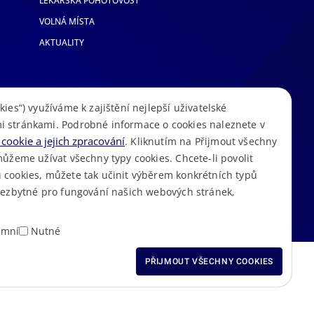
LÉKAŘSKÁ POHOTOVOST
VOLNÁ MÍSTA
AKTUALITY
kies“) využíváme k zajištění nejlepší uživatelské
i stránkami. Podrobné informace o cookies naleznete v
cookie a jejich zpracování
. Kliknutím na Přijmout všechny
můžeme užívat všechny typy cookies. Chcete-li povolit
 cookies, můžete tak učinit výběrem konkrétních typů
S
Mapa stránek
Cookies
Prohlášení o přístupnosti
GDPR
•
•
•
•
 nezbytné pro fungování našich webových stránek,
amní
Nutné
ODMÍTNOUT VŠECHNY
PŘIJMOUT VŠECHNY COOKIES