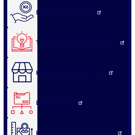
Dotační portál kraje
Týden vzdělávání dospělých
Královéhradecké tržiště
Datový portál
Portál územního plánování