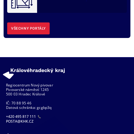
VŠECHNY PORTÁLY
Regiocentrum Nový pivovar
Pivovarské náměstí 1245
500 03 Hradec Králové
IČ: 70 88 95 46
Datová schránka: gcgbp3q
+420 495 817 111
POSTA@KHK.CZ