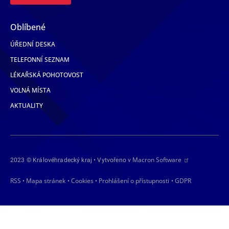
Oblíbené
ÚŘEDNÍ DESKA
TELEFONNÍ SEZNAM
LÉKAŘSKÁ POHOTOVOST
VOLNÁ MÍSTA
AKTUALITY
Macron Software
2023 © Královéhradecký kraj • Vytvořeno v
RSS
Mapa stránek
Cookies
Prohlášení o přístupnosti
GDPR
•
•
•
•