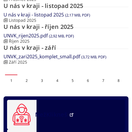
U nás v kraji - listopad 2025
U nás v kraji - listopad 2025
(2,17 MB, PDF)
Listopad 2025
U nás v kraji - říjen 2025
UNVK_rijen2025.pdf
(2,92 MB, PDF)
Říjen 2025
U nás v kraji - září
UNVK_zari2025_komplet_small.pdf
(3,72 MB, PDF)
Září 2025
Page
Page
Page
Page
Page
Page
Page
Page
1
2
3
4
5
6
7
8
NežKlikneš