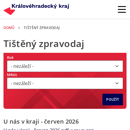
Přejít k hlavnímu obsahu
DOMŮ
TIŠTĚNÝ ZPRAVODAJ
Tištěný zpravodaj
Rok
Měsíc
POUŽÍT
U nás v kraji - červen 2026