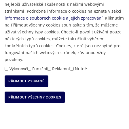
nejlepší uživatelské zkušenosti s našimi webovými
LÉKAŘSKÁ POHOTOVOST
stránkami. Podrobné informace o cookies naleznete v sekci
VOLNÁ MÍSTA
Informace o souborech cookie a jejich zpracování
. Kliknutím
AKTUALITY
na Přijmout všechny cookies souhlasíte s tím, že můžeme
užívat všechny typy cookies. Chcete-li povolit užívání pouze
některých typů cookies, můžete tak učinit výběrem
konkrétních typů cookies. Cookies, které jsou nezbytné pro
fungování našich webových stránek, zůstanou vždy
Macron Software
2023 © Královéhradecký kraj • Vytvořeno v
povoleny.
RSS
Mapa stránek
Cookies
Prohlášení o přístupnosti
GDPR
•
•
•
•
Výkonové
Funkční
Reklamní
Nutné
PŘIJMOUT VYBRANÉ
ODMÍTNOUT VŠECHNY COOKIES
PŘIJMOUT VŠECHNY COOKIES