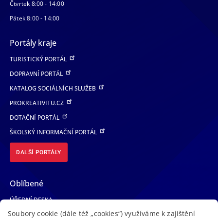
Čtvrtek 8:00 - 14:00
Pátek 8:00 - 14:00
Portály kraje
TURISTICKÝ PORTÁL
DOPRAVNÍ PORTÁL
KATALOG SOCIÁLNÍCH SLUŽEB
PROKREATIVITU.CZ
DOTAČNÍ PORTÁL
ŠKOLSKÝ INFORMAČNÍ PORTÁL
DALŠÍ PORTÁLY
Oblíbené
ÚŘEDNÍ DESKA
Soubory cookie (dále též „cookies“) využíváme k zajištění
TELEFONNÍ SEZNAM