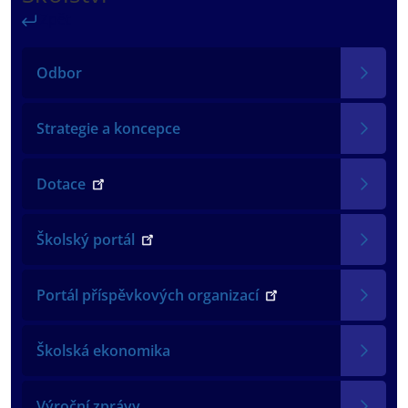
Zpět
Odbor
Strategie a koncepce
Dotace
Školský portál
Portál příspěvkových organizací
Školská ekonomika
Výroční zprávy