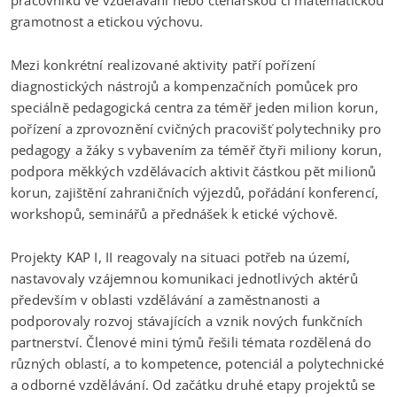
pracovníků ve vzdělávání nebo čtenářskou či matematickou
gramotnost a etickou výchovu.
Mezi konkrétní realizované aktivity patří pořízení
diagnostických nástrojů a kompenzačních pomůcek pro
speciálně pedagogická centra za téměř jeden milion korun,
pořízení a zprovoznění cvičných pracovišť polytechniky pro
pedagogy a žáky s vybavením za téměř čtyři miliony korun,
podpora měkkých vzdělávacích aktivit částkou pět milionů
korun, zajištění zahraničních výjezdů, pořádání konferencí,
workshopů, seminářů a přednášek k etické výchově.
Projekty KAP I, II reagovaly na situaci potřeb na území,
nastavovaly vzájemnou komunikaci jednotlivých aktérů
především v oblasti vzdělávání a zaměstnanosti a
podporovaly rozvoj stávajících a vznik nových funkčních
partnerství. Členové mini týmů řešili témata rozdělená do
různých oblastí, a to kompetence, potenciál a polytechnické
a odborné vzdělávání. Od začátku druhé etapy projektů se