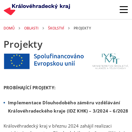
Přejít k hlavnímu obsahu
DOMŮ
OBLASTI
ŠKOLSTVÍ
PROJEKTY
Projekty
PROBÍHAJÍCÍ PROJEKTY:
Implementace Dlouhodobého záměru vzdělávání
Královéhradeckého kraje (IDZ KHK) – 3/2024 – 6/2028
Královéhradecký kraj v březnu 2024 zahájil realizaci