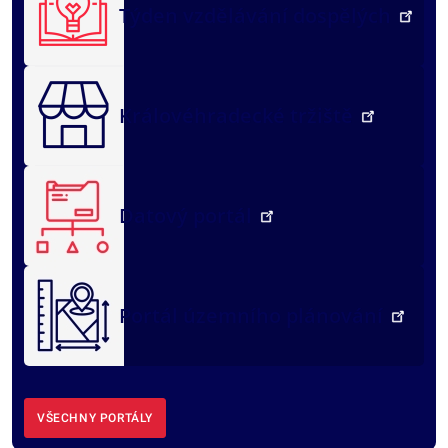
Týden vzdělávání dospělých
Královéhradecké tržiště
Datový portál
Portál územního plánování
VŠECHNY PORTÁLY