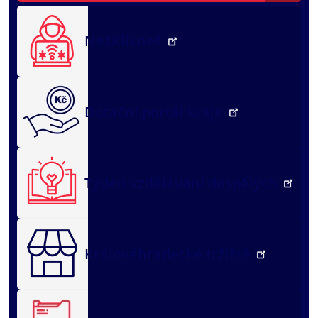
NežKlikneš
Dotační portál kraje
Týden vzdělávání dospělých
Královéhradecké tržiště