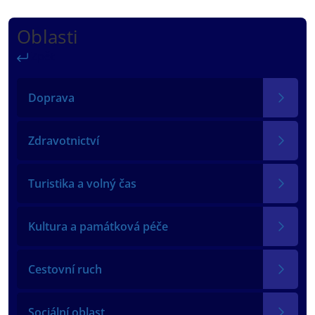
Oblasti
Zpět
Doprava
Zdravotnictví
Turistika a volný čas
Kultura a památková péče
Cestovní ruch
Sociální oblast