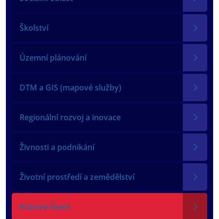
Školství
Územní plánování
DTM a GIS (mapové služby)
Regionální rozvoj a inovace
Živnosti a podnikání
Životní prostředí a zemědělství
Krizové řízení