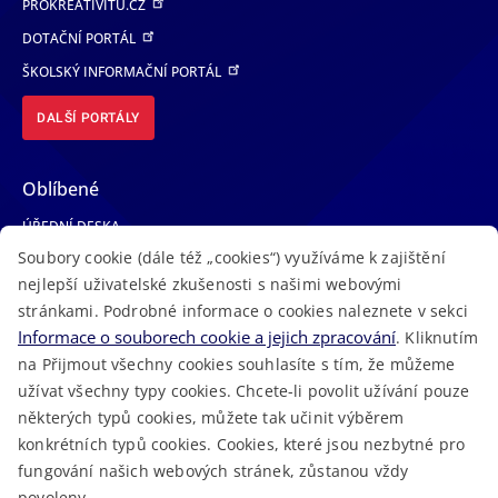
PROKREATIVITU.CZ
DOTAČNÍ PORTÁL
ŠKOLSKÝ INFORMAČNÍ PORTÁL
DALŠÍ PORTÁLY
Oblíbené
ÚŘEDNÍ DESKA
Soubory cookie (dále též „cookies“) využíváme k zajištění
TELEFONNÍ SEZNAM
nejlepší uživatelské zkušenosti s našimi webovými
LÉKAŘSKÁ POHOTOVOST
stránkami. Podrobné informace o cookies naleznete v sekci
VOLNÁ MÍSTA
Informace o souborech cookie a jejich zpracování
. Kliknutím
AKTUALITY
na Přijmout všechny cookies souhlasíte s tím, že můžeme
užívat všechny typy cookies. Chcete-li povolit užívání pouze
některých typů cookies, můžete tak učinit výběrem
konkrétních typů cookies. Cookies, které jsou nezbytné pro
fungování našich webových stránek, zůstanou vždy
Macron Software
2023 © Královéhradecký kraj • Vytvořeno v
povoleny.