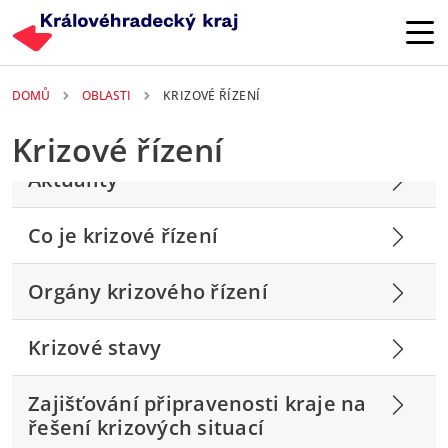
Přejít k hlavnímu obsahu
DOMŮ
OBLASTI
KRIZOVÉ ŘÍZENÍ
Krizové řízení
Aktuality
Co je krizové řízení
Orgány krizového řízení
Krizové stavy
Zajišťování připravenosti kraje na
řešení krizových situací