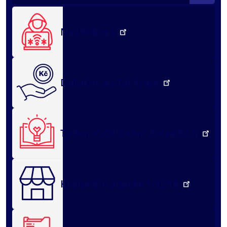
NežKlikneš
Dotační portál kraje
Týden vzdělávání dospělých
Královéhradecké tržiště