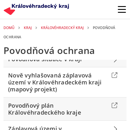
Přejít k hlavnímu obsahu
DOMŮ
KRAJ
KRÁLOVÉHRADECKÝ KRAJ
POVODŇOVÁ
OCHRANA
Povodňová ochrana
Povodňová situace v kraji
Nově vyhlašovaná záplavová
území v Královéhradeckém kraji
(mapový projekt)
Povodňový plán
Královéhradeckého kraje
Záplavová územi v