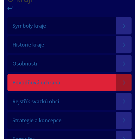
Zpět
Symboly kraje
Historie kraje
Osobnosti
Povodňová ochrana
Rejstřík svazků obcí
Strategie a koncepce