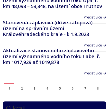
území významného vodního toku Úpa, ř.
km 48,098 – 53,348, na území obce Trutnov
Přečíst více
Stanovená záplavová (dříve zátopová)
území na správním území
Královéhradeckého kraje - k 1.9.2023
Přečíst více
Aktualizace stanoveného záplavového
území významného vodního toku Labe, ř.
km 1017,929 až 1019,878
Přečíst více
Page
Page
Page
Page
Page
Page
Page
Page
1
2
3
4
5
6
7
8
O kraji