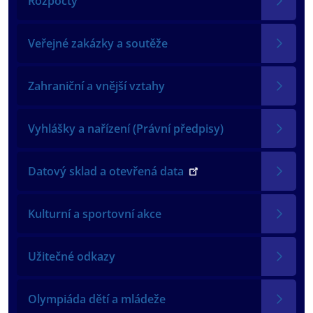
Rozpočty
Veřejné zakázky a soutěže
Zahraniční a vnější vztahy
Vyhlášky a nařízení (Právní předpisy)
Datový sklad a otevřená data
Kulturní a sportovní akce
Užitečné odkazy
Olympiáda dětí a mládeže