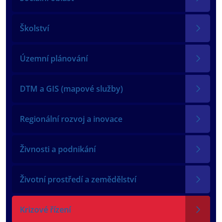
Školství
Územní plánování
DTM a GIS (mapové služby)
Regionální rozvoj a inovace
Živnosti a podnikání
Životní prostředí a zemědělství
Krizové řízení