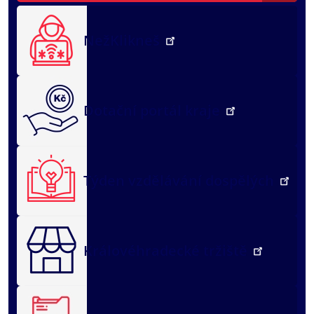
NežKlikneš
Dotační portál kraje
Týden vzdělávání dospělých
Královéhradecké tržiště