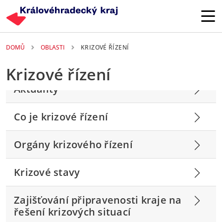
Přejít k hlavnímu obsahu
DOMŮ
OBLASTI
KRIZOVÉ ŘÍZENÍ
Krizové řízení
Aktuality
Co je krizové řízení
Orgány krizového řízení
Krizové stavy
Zajišťování připravenosti kraje na
řešení krizových situací