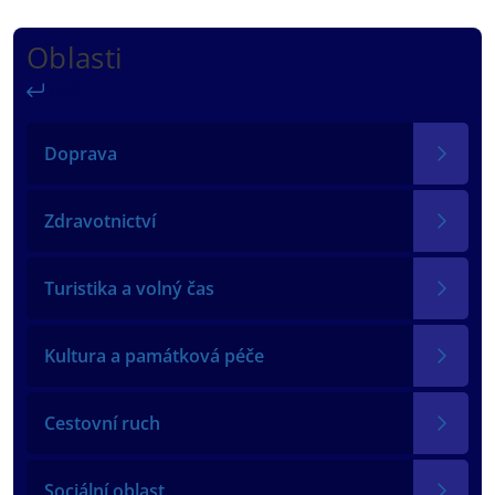
Oblasti
Zpět
Doprava
Zdravotnictví
Turistika a volný čas
Kultura a památková péče
Cestovní ruch
Sociální oblast