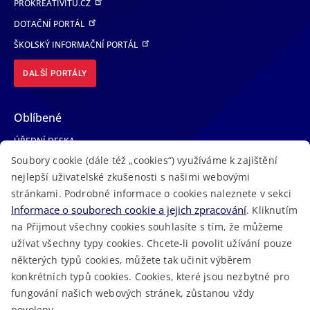
PROKREATIVITU.CZ
DOTAČNÍ PORTÁL
ŠKOLSKÝ INFORMAČNÍ PORTÁL
DALŠÍ PORTÁLY
Oblíbené
ÚŘEDNÍ DESKA
Soubory cookie (dále též „cookies“) využíváme k zajištění
TELEFONNÍ SEZNAM
nejlepší uživatelské zkušenosti s našimi webovými
LÉKAŘSKÁ POHOTOVOST
stránkami. Podrobné informace o cookies naleznete v sekci
VOLNÁ MÍSTA
Informace o souborech cookie a jejich zpracování
. Kliknutím
AKTUALITY
na Přijmout všechny cookies souhlasíte s tím, že můžeme
užívat všechny typy cookies. Chcete-li povolit užívání pouze
některých typů cookies, můžete tak učinit výběrem
konkrétních typů cookies. Cookies, které jsou nezbytné pro
fungování našich webových stránek, zůstanou vždy
Macron Software
2023 © Královéhradecký kraj • Vytvořeno v
povoleny.