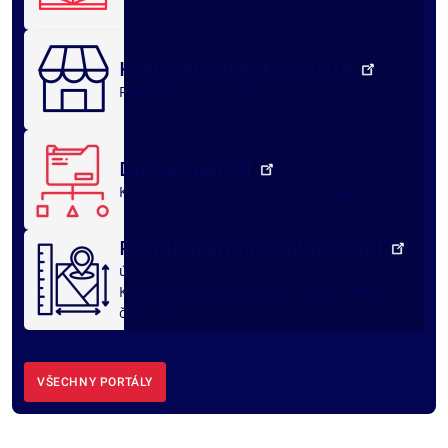
Královéhradecké tržiště
Registrace
O portálu
Datový portál
Kraj v datech
Zpráva o stavu kraje
Portál územního plánování
územní plány obcí
ÚAP
Královéhradeckého kraje - portál DMVS,
část ÚAP
VŠECHNY PORTÁLY