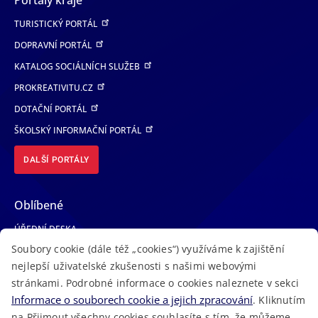
Portály kraje
TURISTICKÝ PORTÁL
DOPRAVNÍ PORTÁL
KATALOG SOCIÁLNÍCH SLUŽEB
PROKREATIVITU.CZ
DOTAČNÍ PORTÁL
ŠKOLSKÝ INFORMAČNÍ PORTÁL
DALŠÍ PORTÁLY
Oblíbené
ÚŘEDNÍ DESKA
Soubory cookie (dále též „cookies“) využíváme k zajištění
TELEFONNÍ SEZNAM
nejlepší uživatelské zkušenosti s našimi webovými
LÉKAŘSKÁ POHOTOVOST
stránkami. Podrobné informace o cookies naleznete v sekci
VOLNÁ MÍSTA
Informace o souborech cookie a jejich zpracování
. Kliknutím
AKTUALITY
na Přijmout všechny cookies souhlasíte s tím, že můžeme