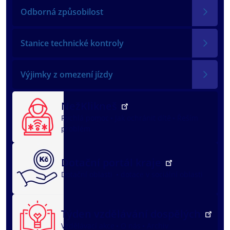
Odborná způsobilost
Stanice technické kontroly
Výjimky z omezení jízdy
NežKlikneš
Rychlá pomoc
Jak ochránit dítě
Řeším
problém
Dotační portál kraje
Dotační oblasti
dotace v sociální oblasti
Týden vzdělávání dospělých
Vzdělávací akce
O nás
Archiv