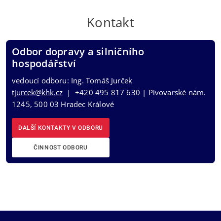
Kontakt
Odbor dopravy a silničního
hospodářství
vedoucí odboru: Ing. Tomáš Jurček
tjurcek@khk.cz
| +420 495 817 630 | Pivovarské nám.
1245, 500 03 Hradec Králové
DALŠÍ KONTAKTY V ODBORU
ČINNOST ODBORU