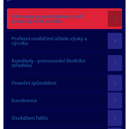
Informace pro podnikatele, kteří
provozují malá vozidla...
Profesní osvědčení učitele výuky a
výcviku
Autoškoly - provozování školícího
střediska
Finanční způsobilost
Eurolicence
Osvědčení řidiče