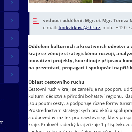
vedoucí oddělení: Mgr. et Mgr. Tereza
e-mail:
tmrkvickova@khk.cz
, mob.: +420 7
Oddělení kulturních a kreativních odvětví a
kraje se věnuje strategickému rozvoji, analy
inovativní projekty, koordinuje přípravu kon
na prezentaci, propagaci i spolupráci napříč
Oblast cestovního ruchu
Cestovní ruch v kraji se zaměřuje na podporu udrž
kulturní dědictví a přírodní bohatství regionu. Kl
tě
jsou poutní cesty, a podporuje různé formy turismu,
Prostřednictvím strategických projektů a spoluprá
a odpovědný zážitek pro návštěvníky, který přisp
kraje. Královéhradecký kraj zřizuje 1 příspěvkovo
ální
spolupracuje se 7 destinačními společnostmi.