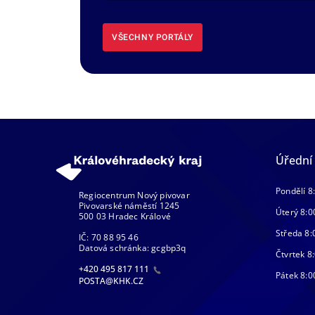
VŠECHNY PORTÁLY
Úřední
Pondělí 8
Regiocentrum Nový pivovar
Pivovarské náměstí 1245
Úterý 8:0
500 03 Hradec Králové
Středa 8:
IČ: 70 88 95 46
Datová schránka: gcgbp3q
Čtvrtek 8:
+420 495 817 111
Pátek 8:0
POSTA@KHK.CZ