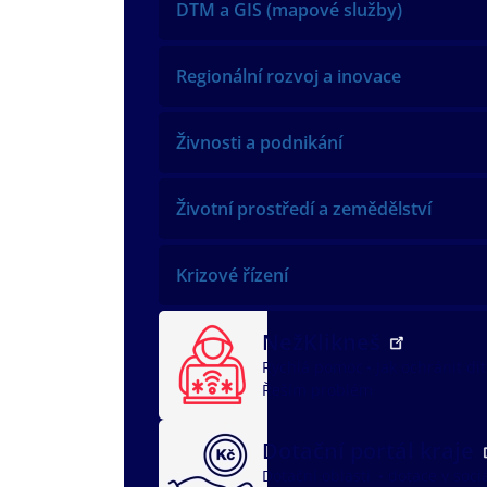
DTM a GIS (mapové služby)
Regionální rozvoj a inovace
Živnosti a podnikání
Životní prostředí a zemědělství
Krizové řízení
NežKlikneš
Rychlá pomoc
Jak ochránit dí
Řeším problém
Dotační portál kraje
Dotační oblasti
dotace v soci