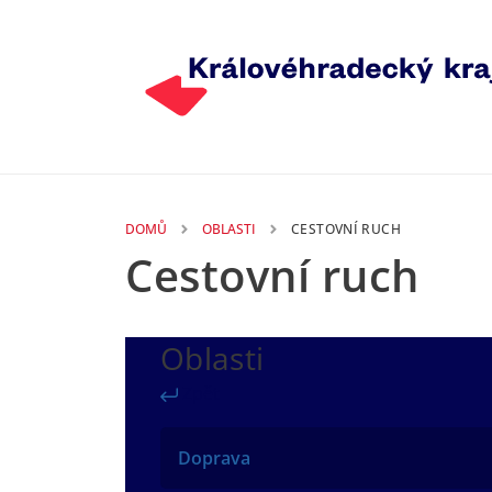
Přejít k hlavnímu obsahu
DOMŮ
OBLASTI
CESTOVNÍ RUCH
Cestovní ruch
Oblasti
Zpět
Doprava