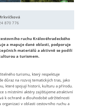
 Mrkvičková
24 870 776
 cestovního ruchu Královéhradeckého
zuje a mapuje dané oblasti, podporuje
cepčních materiálů a aktivně se podílí
 kulturou a turismem.
itelného turismu, který respektuje
ade důraz na rozvoj tematických tras, jako
 které spojují historii, kulturu a přírodu.
ce s místními aktéry zajišťujeme atraktivní
ívá k ochraně a dlouhodobé udržitelnosti
u organizaci v oblasti cestovního ruchu a