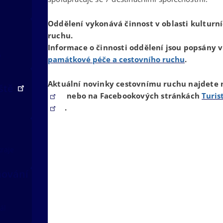
Oddělení vykonává činnost v oblasti kulturní
ruchu.
Informace o činnosti oddělení jsou popsány 
v
památkové péče a cestovního ruchu
.
Aktuální novinky cestovnímu ruchu najdete
iště
nebo na Facebookových stránkách
Turis
.
kraje
nování
ál