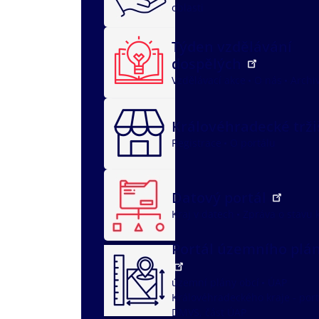
oblasti
Týden vzdělávání
dospělých
Vzdělávací akce
O nás
Archi
Královéhradecké trž
Registrace
O portálu
Datový portál
Kraj v datech
Zpráva o stavu 
Portál územního plá
územní plány obcí
ÚAP
Královéhradeckého kraje - port
DMVS, část ÚAP