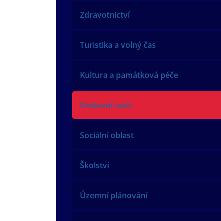
Zdravotnictví
Turistika a volný čas
Kultura a památková péče
Cestovní ruch
Sociální oblast
Školství
Územní plánování