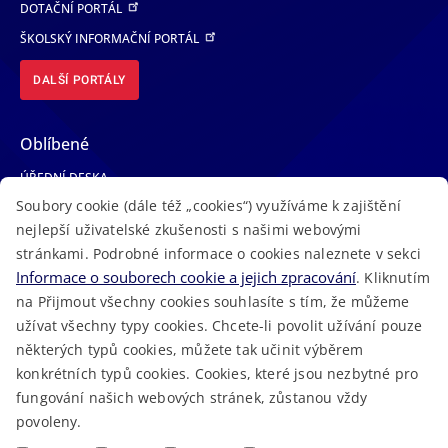
DOTAČNÍ PORTÁL
ŠKOLSKÝ INFORMAČNÍ PORTÁL
DALŠÍ PORTÁLY
Oblíbené
ÚŘEDNÍ DESKA
Soubory cookie (dále též „cookies“) využíváme k zajištění
TELEFONNÍ SEZNAM
nejlepší uživatelské zkušenosti s našimi webovými
LÉKAŘSKÁ POHOTOVOST
stránkami. Podrobné informace o cookies naleznete v sekci
VOLNÁ MÍSTA
Informace o souborech cookie a jejich zpracování
. Kliknutím
AKTUALITY
na Přijmout všechny cookies souhlasíte s tím, že můžeme
užívat všechny typy cookies. Chcete-li povolit užívání pouze
některých typů cookies, můžete tak učinit výběrem
konkrétních typů cookies. Cookies, které jsou nezbytné pro
fungování našich webových stránek, zůstanou vždy
Macron Software
2023 © Královéhradecký kraj • Vytvořeno v
povoleny.
RSS
Mapa stránek
Cookies
Prohlášení o přístupnosti
GDPR
•
•
•
•