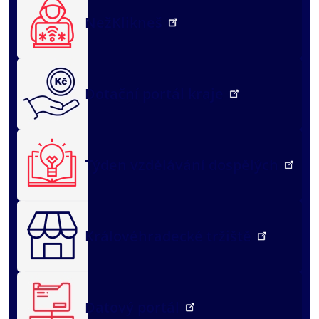
NežKlikneš
Dotační portál kraje
Týden vzdělávání dospělých
Královéhradecké tržiště
Datový portál