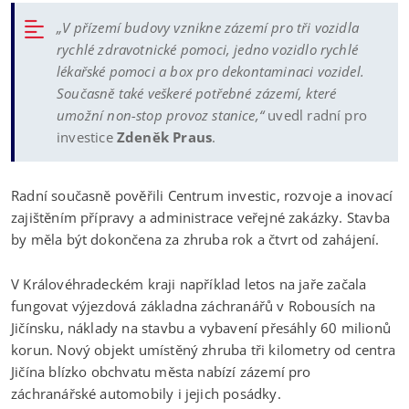
„V přízemí budovy vznikne zázemí pro tři vozidla
rychlé zdravotnické pomoci, jedno vozidlo rychlé
lékařské pomoci a box pro dekontaminaci vozidel.
Současně také veškeré potřebné zázemí, které
umožní non-stop provoz stanice,“
uvedl radní pro
investice
Zdeněk Praus
.
Radní současně pověřili Centrum investic, rozvoje a inovací
zajištěním přípravy a administrace veřejné zakázky. Stavba
by měla být dokončena za zhruba rok a čtvrt od zahájení.
V Královéhradeckém kraji například letos na jaře začala
fungovat výjezdová základna záchranářů v Robousích na
Jičínsku, náklady na stavbu a vybavení přesáhly 60 milionů
korun. Nový objekt umístěný zhruba tři kilometry od centra
Jičína blízko obchvatu města nabízí zázemí pro
záchranářské automobily i jejich posádky.