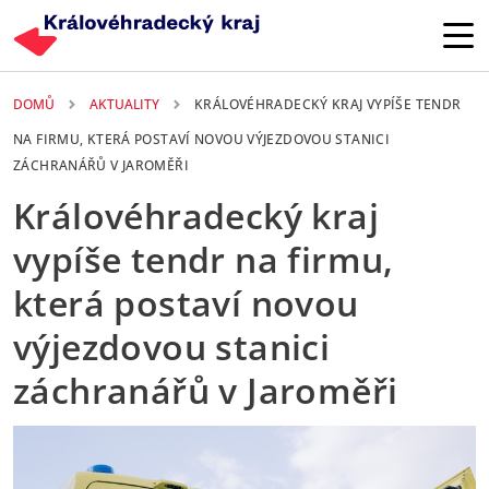
Přejít k hlavnímu obsahu
DOMŮ
AKTUALITY
KRÁLOVÉHRADECKÝ KRAJ VYPÍŠE TENDR
NA FIRMU, KTERÁ POSTAVÍ NOVOU VÝJEZDOVOU STANICI
ZÁCHRANÁŘŮ V JAROMĚŘI
Královéhradecký kraj
vypíše tendr na firmu,
která postaví novou
výjezdovou stanici
záchranářů v Jaroměři
25. 05. 2026