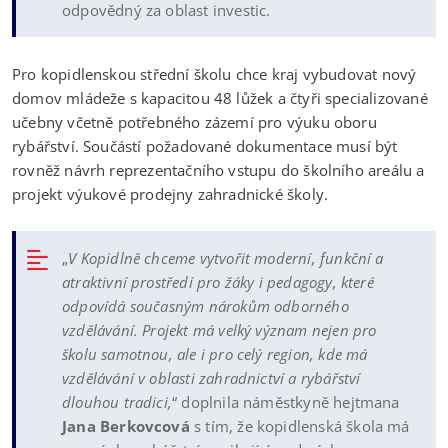
odpovědný za oblast investic.
Pro kopidlenskou střední školu chce kraj vybudovat nový
domov mládeže s kapacitou 48 lůžek a čtyři specializované
učebny včetně potřebného zázemí pro výuku oboru
rybářství. Součástí požadované dokumentace musí být
rovněž návrh reprezentačního vstupu do školního areálu a
projekt výukové prodejny zahradnické školy.
„
V Kopidlně chceme vytvořit moderní, funkční a
atraktivní prostředí pro žáky i pedagogy, které
odpovídá současným nárokům odborného
vzdělávání. Projekt má velký význam nejen pro
školu samotnou, ale i pro celý region, kde má
vzdělávání v oblasti zahradnictví a rybářství
dlouhou tradici,
“ doplnila náměstkyně hejtmana
Jana Berkovcová
s tím, že kopidlenská škola má