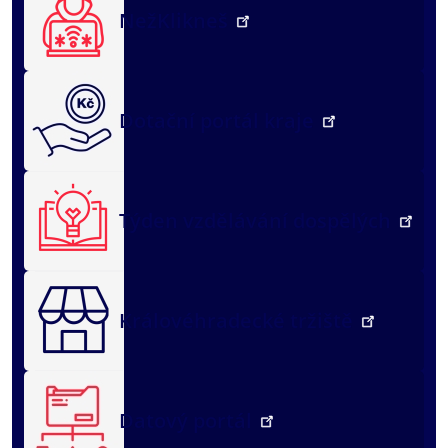
NežKlikneš
Dotační portál kraje
Týden vzdělávání dospělých
Královéhradecké tržiště
Datový portál