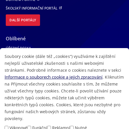
ŠKOLSKÝ INFORMAČNÍ PORTÁL
DALŠÍ PORTÁLY
Oblíbené
ÚŘEDNÍ DESKA
Soubory cookie (dále též „cookies“) využíváme k zajištění
TELEFONNÍ SEZNAM
nejlepší uživatelské zkušenosti s našimi webovými
LÉKAŘSKÁ POHOTOVOST
stránkami. Podrobné informace o cookies naleznete v sekci
VOLNÁ MÍSTA
Informace o souborech cookie a jejich zpracování
. Kliknutím
AKTUALITY
na Přijmout všechny cookies souhlasíte s tím, že můžeme
užívat všechny typy cookies. Chcete-li povolit užívání pouze
některých typů cookies, můžete tak učinit výběrem
konkrétních typů cookies. Cookies, které jsou nezbytné pro
fungování našich webových stránek, zůstanou vždy
Macron Software
2023 © Královéhradecký kraj • Vytvořeno v
povoleny.
RSS
Mapa stránek
Cookies
Prohlášení o přístupnosti
GDPR
•
•
•
•
Výkonové
Funkční
Reklamní
Nutné