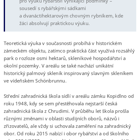
pro výuku rybářství vynikající podmínky –
sousedí s rybářskými sádkami
a dvanáctihektarovým chovným rybníkem, kde
žáci absolvují praktickou výuku.
Teoretická výuka v současnosti probíhá v historickém
zámeckém objektu, zatímco praktická část využívá rozsáhlý
park o rozloze osmi hektarů, skleníkové hospodářství a
okolní pozemky. V areálu se také nachází unikátní
historický palmový skleník inspirovaný slavným skleníkem
ve vídeňském Schönbrunnu.
Střední zahradnická škola sídlí v areálu zámku Kopidlno od
roku 1948, kdy se sem přestěhovala nejstarší česká
zahradnická škola z Chrudimi. V průběhu let škola prošla
různými změnami v oblasti studijních oborů, názvů i
zřizovatelů, ale vždy si uchovala zaměření na zahradnický
obor. Od roku 2015 nabízí i obor rybářství a od školního