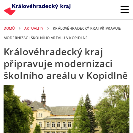
Přejít k hlavnímu obsahu
DOMŮ
AKTUALITY
KRÁLOVÉHRADECKÝ KRAJ PŘIPRAVUJE
MODERNIZACI ŠKOLNÍHO AREÁLU V KOPIDLNĚ
Královéhradecký kraj
připravuje modernizaci
školního areálu v Kopidlně
9. 07. 2025