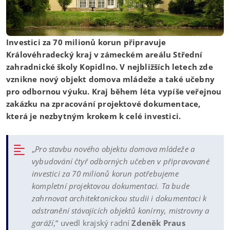
Investici za 70 milionů korun připravuje
Královéhradecký kraj v zámeckém areálu Střední
zahradnické školy Kopidlno. V nejbližších letech zde
vznikne nový objekt domova mládeže a také učebny
pro odbornou výuku. Kraj během léta vypíše veřejnou
zakázku na zpracování projektové dokumentace,
která je nezbytným krokem k celé investici.
„
Pro stavbu nového objektu domova mládeže a
vybudování čtyř odborných učeben v připravované
investici za 70 milionů korun potřebujeme
kompletní projektovou dokumentaci. Ta bude
zahrnovat architektonickou studii i dokumentaci k
odstranění stávajících objektů konírny, mistrovny a
garáží
,“ uvedl krajský radní
Zdeněk Praus