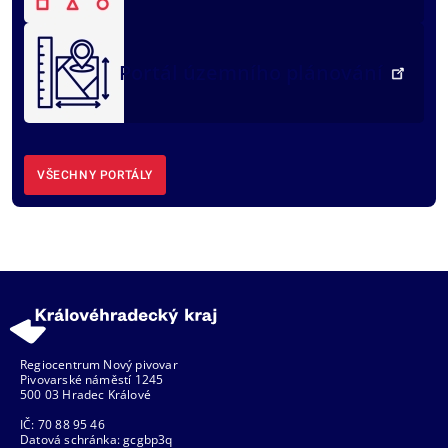
Portál územního plánování
VŠECHNY PORTÁLY
Regiocentrum Nový pivovar
Pivovarské náměstí 1245
500 03 Hradec Králové
IČ: 70 88 95 46
Datová schránka: gcgbp3q