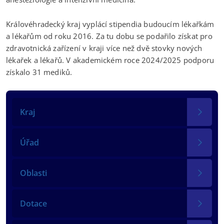
Královéhradecký kraj vyplácí stipendia budoucím lékařkám
a lékařům od roku 2016. Za tu dobu se podařilo získat pro
zdravotnická zařízení v kraji více než dvě stovky nových
lékařek a lékařů. V akademickém roce 2024/2025 podporu
získalo 31 mediků.
Kraj
Úřad
Oblasti
Dotace