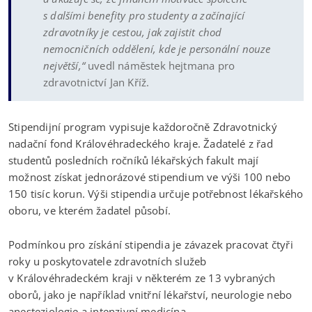
s dalšími benefity pro studenty a začínající
zdravotníky je cestou, jak zajistit chod
nemocničních oddělení, kde je personální nouze
největší,“
uvedl náměstek hejtmana pro
zdravotnictví Jan Kříž.
Stipendijní program vypisuje každoročně Zdravotnický
nadační fond Královéhradeckého kraje. Žadatelé z řad
studentů posledních ročníků lékařských fakult mají
možnost získat jednorázové stipendium ve výši 100 nebo
150 tisíc korun. Výši stipendia určuje potřebnost lékařského
oboru, ve kterém žadatel působí.
Podmínkou pro získání stipendia je závazek pracovat čtyři
roky u poskytovatele zdravotních služeb
v Královéhradeckém kraji v některém ze 13 vybraných
oborů, jako je například vnitřní lékařství, neurologie nebo
anesteziologie a intenzivní medicína.