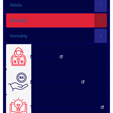
Média
Aktuality
Kontakty
NežKlikneš
Dotační portál kraje
Týden vzdělávání dospělých