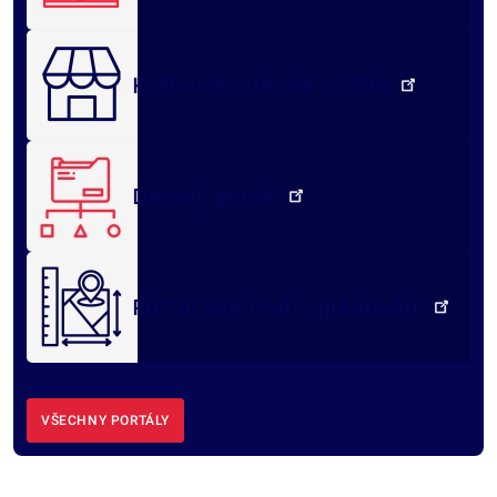
Královéhradecké tržiště
Datový portál
Portál územního plánování
VŠECHNY PORTÁLY