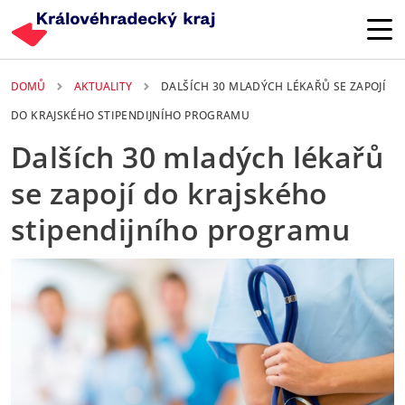
Přejít k hlavnímu obsahu
DOMŮ
AKTUALITY
DALŠÍCH 30 MLADÝCH LÉKAŘŮ SE ZAPOJÍ
DO KRAJSKÉHO STIPENDIJNÍHO PROGRAMU
Dalších 30 mladých lékařů
se zapojí do krajského
stipendijního programu
22. 05. 2026