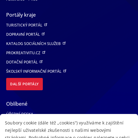
Portály kraje
TURISTICKÝ PORTÁL
DOPRAVNÍ PORTÁL
KATALOG SOCIÁLNÍCH SLUŽEB
PROKREATIVITU.CZ
DOTAČNÍ PORTÁL
ŠKOLSKÝ INFORMAČNÍ PORTÁL
DALŠÍ PORTÁLY
Oblíbené
ÚŘEDNÍ DESKA
Soubory cookie (dále též „cookies“) využíváme k zajištění
TELEFONNÍ SEZNAM
nejlepší uživatelské zkušenosti s našimi webovými
LÉKAŘSKÁ POHOTOVOST
stránkami. Podrobné informace o cookies naleznete v sekci