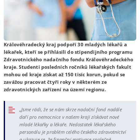
Královéhradecký kraj podpoří 30 mladých lékařů a
lékařek, kteří se přihlásili do stipendijního programu
Zdravotnického nadačního fondu Královéhradeckého
kraje. Studenti posledních ročníků lékařských fakult
mohou od kraje získat až 150 tisíc korun, pokud se
zavážou pracovat čtyři roky v některém ze
zdravotnických zařízení na území regionu.
„Jsme rádi, že se nám skrze nadační fond nadále
daří pro nemocnice v našem kraji získávat nové
mladé lékařky a lékaře. Nedostatek lékařského
personálu je problém celého českého zdravotnictví
a ukazuje se, že finanční motivace společně