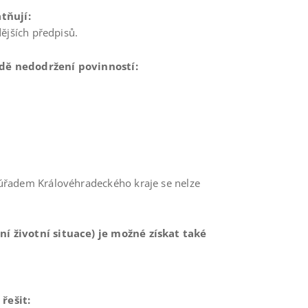
tňují:
ějších předpisů.
dě nedodržení povinností:
úřadem Královéhradeckého kraje se nelze
í životní situace) je možné získat také
 řešit: