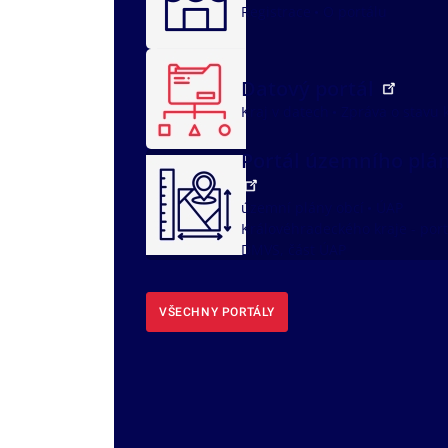
Registrace
O portálu
Datový portál
Kraj v datech
Zpráva o stavu 
Portál územního plá
územní plány obcí
ÚAP
Královéhradeckého kraje - port
DMVS, část ÚAP
VŠECHNY PORTÁLY