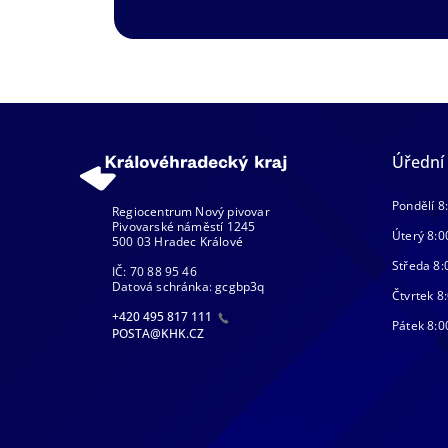
Úřední
Pondělí 8
Regiocentrum Nový pivovar
Pivovarské náměstí 1245
Úterý 8:0
500 03 Hradec Králové
Středa 8:
IČ: 70 88 95 46
Datová schránka: gcgbp3q
Čtvrtek 8:
+420 495 817 111
Pátek 8:0
POSTA@KHK.CZ