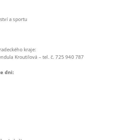
ství a sportu
hradeckého kraje:
endula Kroutilová – tel. č. 725 940 787
e dni: