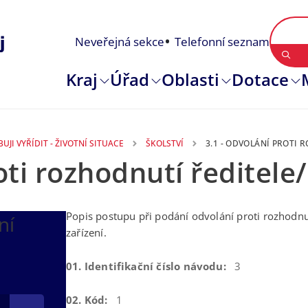
Neveřejná sekce
Telefonní seznam
Kraj
Úřad
Oblasti
Dotace
UJI VYŘÍDIT - ŽIVOTNÍ SITUACE
ŠKOLSTVÍ
3.1 - ODVOLÁNÍ PROTI 
oti rozhodnutí ředitele
Popis postupu při podání odvolání proti rozhodnut
ní
zařízení.
01. Identifikační číslo návodu:
3
02. Kód:
1