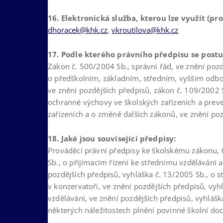
16. Elektronická služba, kterou lze využít (pr
dhoracek@khk.cz
,
vkroutilova@khk.cz
17. Podle kterého právního předpisu se postu
Zákon č. 500/2004 Sb., správní řád, ve znění pozd
o předškolním, základním, středním, vyšším odbo
ve znění pozdějších předpisů, zákon č. 109/2002
ochranné výchovy ve školských zařízeních a prev
zařízeních a o změně dalších zákonů, ve znění poz
18. Jaké jsou související předpisy:
Prováděcí právní předpisy ke školskému zákonu, t
Sb., o přijímacím řízení ke střednímu vzdělávání a
pozdějších předpisů, vyhláška č. 13/2005 Sb., o s
v konzervatoři, ve znění pozdějších předpisů, vy
vzdělávání, ve znění pozdějších předpisů, vyhlášk
některých náležitostech plnění povinné školní doc