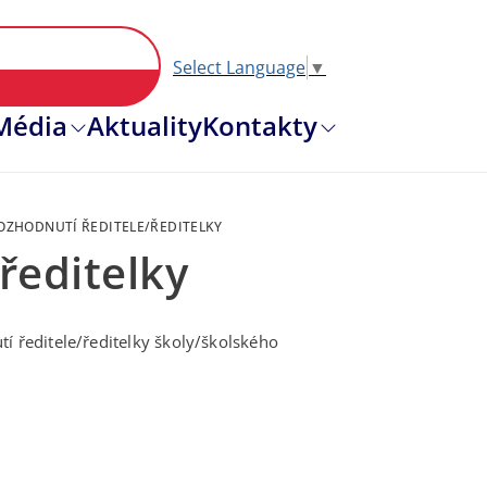
Select Language
▼
Hlavní nav
Média
Aktuality
Kontakty
ROZHODNUTÍ ŘEDITELE/ŘEDITELKY
/ředitelky
í ředitele/ředitelky školy/školského