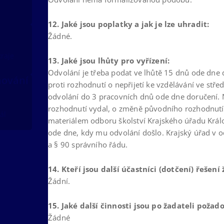
12. Jaké jsou poplatky a jak je lze uhradit:
Žádné.
kraje
13. Jaké jsou lhůty pro vyřízení:
Odvolání je třeba podat ve lhůtě 15 dnů ode dne 
nování
proti rozhodnutí o nepřijetí ke vzdělávání ve stře
odvolání do 3 pracovních dnů ode dne doručení. N
rozhodnutí vydal, o změně původního rozhodnutí,
ál
materiálem odboru školství Krajského úřadu Král
ode dne, kdy mu odvolání došlo. Krajský úřad v o
a § 90 správního řádu.
14. Kteří jsou další účastníci (dotčení) řešení 
Žádní.
15. Jaké další činnosti jsou po žadateli požad
Žádné