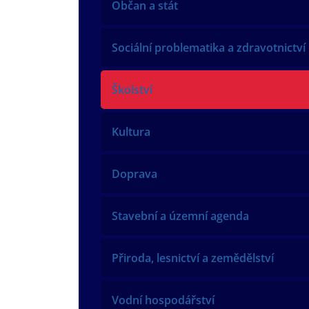
Občan a stát
Sociální problematika a zdravotnictví
Školství
Kultura
Doprava
Stavební a územní agenda
Přiroda, lesnictví a zemědělství
Vodní hospodářství