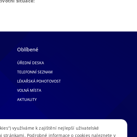
ivotní situace:
Oblíbené
ÚŘEDNÍ DESKA
TELEFONNÍ SEZNAM
LÉKAŘSKÁ POHOTOVOST
VOLNÁ MÍSTA
AKTUALITY
kies“) využíváme k zajištění nejlepší uživatelské
i stránkami. Podrobné informace o cookies naleznete v