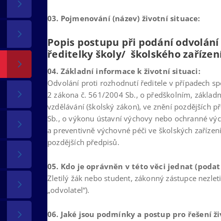
03. Pojmenování (název) životní situace:
Popis postupu při podání odvolání 
ředitelky školy/ školského zařízen
04. Základní informace k životní situaci:
Odvolání proti rozhodnutí ředitele v případech s
2 zákona č. 561/2004 Sb., o předškolním, základ
vzdělávání (školský zákon), ve znění pozdějších p
Sb., o výkonu ústavní výchovy nebo ochranné výc
a preventivně výchovné péči ve školských zařízen
pozdějších předpisů.
05. Kdo je oprávněn v této věci jednat (podat
Zletilý žák nebo student, zákonný zástupce nezleti
„odvolatel“).
06. Jaké jsou podmínky a postup pro řešení ži