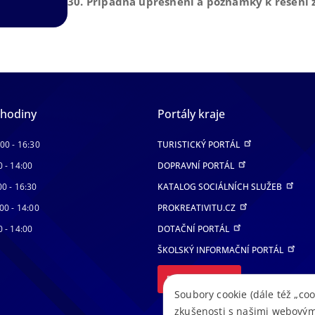
30. Případná upřesnění a poznámky k řešení ž
 hodiny
Portály kraje
:00 - 16:30
TURISTICKÝ PORTÁL
0 - 14:00
DOPRAVNÍ PORTÁL
00 - 16:30
KATALOG SOCIÁLNÍCH SLUŽEB
00 - 14:00
PROKREATIVITU.CZ
0 - 14:00
DOTAČNÍ PORTÁL
ŠKOLSKÝ INFORMAČNÍ PORTÁL
DALŠÍ PORTÁLY
Soubory cookie (dále též „coo
zkušenosti s našimi webovým