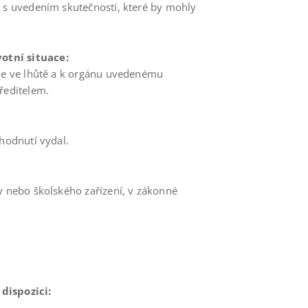
e s uvedením skutečností, které by mohly
otní situace:
ele ve lhůtě a k orgánu uvedenému
ředitelem.
zhodnutí vydal.
y nebo školského zařízení, v zákonné
dispozici: