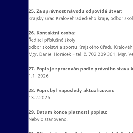
25. Za správnost návodu odpovídá útvar:
Krajský úřad Královéhradeckého kraje, odbor škol
26. Kontaktní osoba:
Ředitel příslušné školy,
odbor školství a sportu Krajského úřadu Králové
Mgr. Daniel Horáček – tel. č. 702 209 361, Mgr. V
27. Popis je zpracován podle právního stavu k
1.1. 2026
28. Popis byl naposledy aktualizován:
13.2.2026
29. Datum konce platnosti popisu:
Nebylo stanoveno.