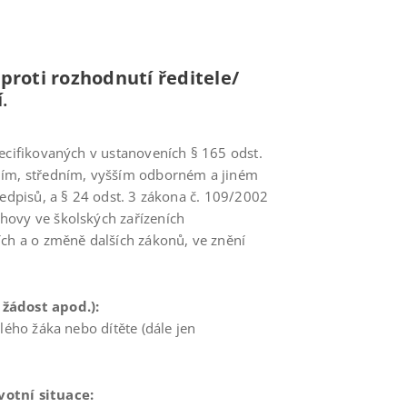
proti rozhodnutí ředitele/
í
.
pecifikovaných v ustanoveních § 165 odst.
ním, středním, vyšším odborném a jiném
ředpisů, a § 24 odst. 3 zákona č. 109/2002
hovy ve školských zařízeních
ích a o změně dalších zákonů, ve znění
 žádost apod.):
lého žáka nebo dítěte (dále jen
votní situace: