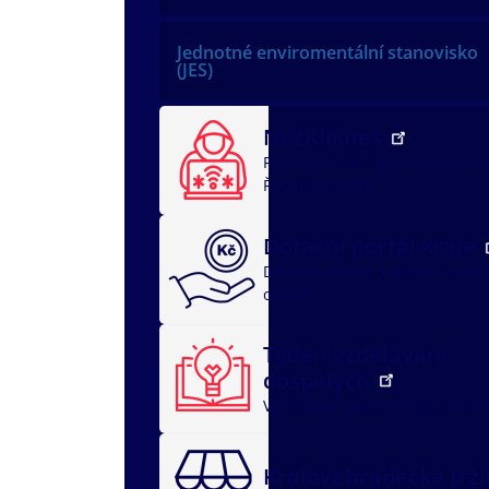
Jednotné enviromentální stanovisko
(JES)
NežKlikneš
Rychlá pomoc
Jak ochránit dí
Řeším problém
Dotační portál kraje
Dotační oblasti
dotace v soci
oblasti
Týden vzdělávání
dospělých
Vzdělávací akce
O nás
Archi
Královéhradecké trž