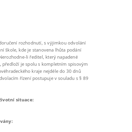
doručení rozhodnutí, s výjimkou odvolání
dní škole, kde je stanovena lhůta podání
erozhodne-li ředitel, který napadené
 předloží je spolu s kompletním spisovým
ovéhradeckého kraje nejdéle do 30 dnů
dvolacím řízení postupuje v souladu s § 89
životní situace:
ovány: