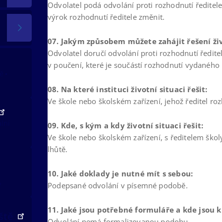
Odvolatel podá odvolání proti rozhodnutí ředitel
výrok rozhodnutí ředitele změnit.
07. Jakým způsobem můžete zahájit řešení živ
Odvolatel doručí odvolání proti rozhodnutí ředit
v poučení, které je součástí rozhodnutí vydaného 
tě
08. Na které instituci životní situaci řešit:
Ve škole nebo školském zařízení, jehož ředitel ro
ální
09. Kde, s kým a kdy životní situaci řešit:
Ve škole nebo školském zařízení, s ředitelem škol
lhůtě.
10. Jaké doklady je nutné mít s sebou:
v
Podepsané odvolání v písemné podobě.
11. Jaké jsou potřebné formuláře a kde jsou k 
iště
Odvolání nemá formalizovanou podobu.