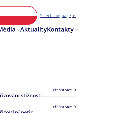
Select Language
▼
Hlavní nav
Média
Aktuality
Kontakty
Přečíst více
řizování stížností
Přečíst více
řizování petic