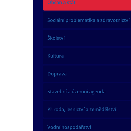
Občan a stát
Sociální problematika a zdravotnictví
Školství
Kultura
Doprava
Stavební a územní agenda
Přiroda, lesnictví a zemědělství
Vodní hospodářství