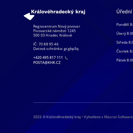
Úřední
Pondělí 8
Regiocentrum Nový pivovar
Pivovarské náměstí 1245
Úterý 8:0
500 03 Hradec Králové
Středa 8:
IČ: 70 88 95 46
Datová schránka: gcgbp3q
Čtvrtek 8:
+420 495 817 111
Pátek 8:0
POSTA@KHK.CZ
Macron Software
2023 © Královéhradecký kraj • Vytvořeno v