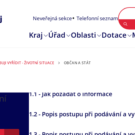
Neveřejná sekce
Telefonní seznam
Kraj
Úřad
Oblasti
Dotace
UJI VYŘÍDIT - ŽIVOTNÍ SITUACE
OBČAN A STÁT
1.1 - Jak požádat o informace
ní
1.2 - Popis postupu při podávání a vy
1.3 - Popis postupu při podávání a vy