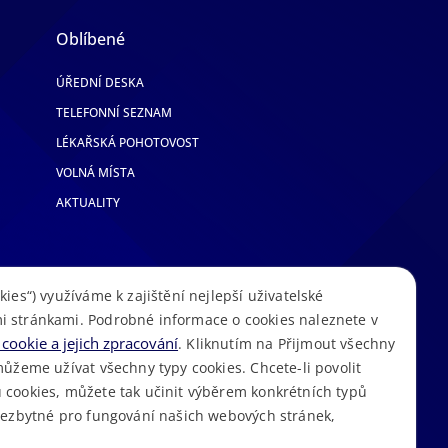
Oblíbené
ÚŘEDNÍ DESKA
TELEFONNÍ SEZNAM
LÉKAŘSKÁ POHOTOVOST
VOLNÁ MÍSTA
AKTUALITY
kies“) využíváme k zajištění nejlepší uživatelské
i stránkami. Podrobné informace o cookies naleznete v
cookie a jejich zpracování
. Kliknutím na Přijmout všechny
můžeme užívat všechny typy cookies. Chcete-li povolit
 cookies, můžete tak učinit výběrem konkrétních typů
S
Mapa stránek
Cookies
Prohlášení o přístupnosti
GDPR
•
•
•
•
 nezbytné pro fungování našich webových stránek,