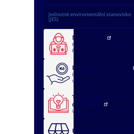
Jednotné enviromentální stanovisko
(JES)
NežKlikneš
Rychlá pomoc
Jak ochránit dí
Řeším problém
Dotační portál kraje
Dotační oblasti
dotace v soci
oblasti
Týden vzdělávání
dospělých
Vzdělávací akce
O nás
Archi
Královéhradecké trž