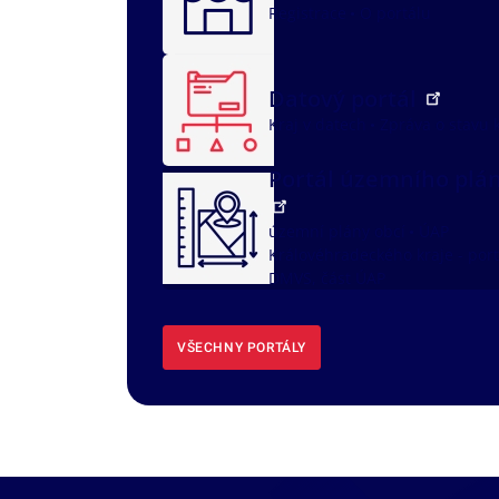
Registrace
O portálu
Datový portál
Kraj v datech
Zpráva o stavu 
Portál územního plá
územní plány obcí
ÚAP
Královéhradeckého kraje - port
DMVS, část ÚAP
VŠECHNY PORTÁLY