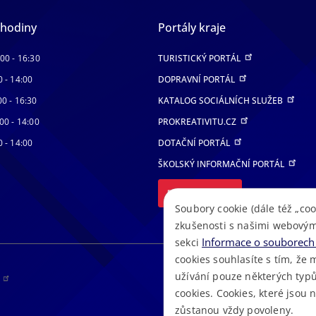
 hodiny
Portály kraje
:00 - 16:30
TURISTICKÝ PORTÁL
0 - 14:00
DOPRAVNÍ PORTÁL
00 - 16:30
KATALOG SOCIÁLNÍCH SLUŽEB
00 - 14:00
PROKREATIVITU.CZ
0 - 14:00
DOTAČNÍ PORTÁL
ŠKOLSKÝ INFORMAČNÍ PORTÁL
DALŠÍ PORTÁLY
Soubory cookie (dále též „coo
zkušenosti s našimi webovým
Informace o souborech 
sekci
cookies souhlasíte s tím, že 
užívání pouze některých typů
RS
cookies. Cookies, které jsou
zůstanou vždy povoleny.