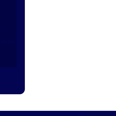
kraje
nování
ál