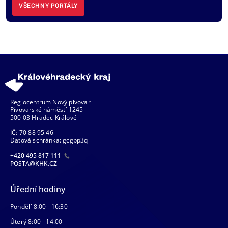
VŠECHNY PORTÁLY
Regiocentrum Nový pivovar
Pivovarské náměstí 1245
500 03 Hradec Králové
IČ: 70 88 95 46
Datová schránka: gcgbp3q
+420 495 817 111
POSTA@KHK.CZ
Úřední hodiny
Pondělí 8:00 - 16:30
Úterý 8:00 - 14:00