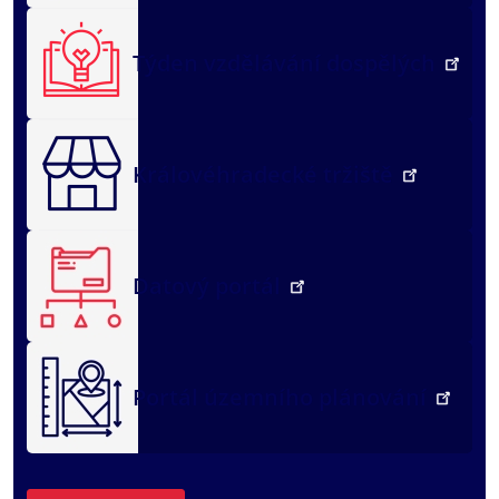
Týden vzdělávání dospělých
Královéhradecké tržiště
Datový portál
Portál územního plánování