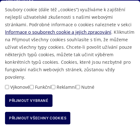
ÚŘEDNÍ DESKA
Soubory cookie (dále též „cookies“) využíváme k zajištění
TELEFONNÍ SEZNAM
nejlepší uživatelské zkušenosti s našimi webovými
LÉKAŘSKÁ POHOTOVOST
stránkami. Podrobné informace o cookies naleznete v sekci
VOLNÁ MÍSTA
Informace o souborech cookie a jejich zpracování
. Kliknutím
AKTUALITY
na Přijmout všechny cookies souhlasíte s tím, že můžeme
užívat všechny typy cookies. Chcete-li povolit užívání pouze
některých typů cookies, můžete tak učinit výběrem
konkrétních typů cookies. Cookies, které jsou nezbytné pro
fungování našich webových stránek, zůstanou vždy
Macron Software
2023 © Královéhradecký kraj • Vytvořeno v
povoleny.
RSS
Mapa stránek
Cookies
Prohlášení o přístupnosti
GDPR
•
•
•
•
Výkonové
Funkční
Reklamní
Nutné
PŘIJMOUT VYBRANÉ
ODMÍTNOUT VŠECHNY COOKIES
PŘIJMOUT VŠECHNY COOKIES