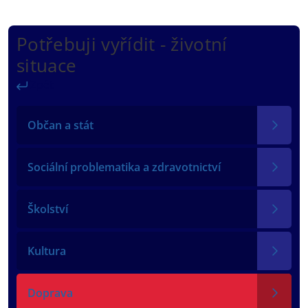
Potřebuji vyřídit - životní
situace
Zpět
Občan a stát
Sociální problematika a zdravotnictví
Školství
Kultura
Doprava