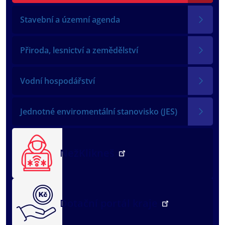
Stavební a územní agenda
Přiroda, lesnictví a zemědělství
Vodní hospodářství
Jednotné enviromentální stanovisko (JES)
NežKlikneš
Dotační portál kraje