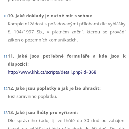
10. Jaké doklady je nutné mít s sebou:
Kompletní žádost s požadovanými přílohami dle vyhlášky
č. 104/1997 Sb., v platném znění, kterou se provádí
zákon o pozemních komunikacích.
11. Jaké jsou potřebné formuláře a kde jsou k
dispozici:
http://www.khk.cz/scripts/detail.php?id=368
12. Jaké jsou poplatky a jak je lze uhradit:
Bez správního poplatku.
13. Jaké jsou lhůty pro vyřízení:
Dle správního řádu, tj. ve lhůtě do 30 dnů od zahájení
řízení, ve zvlášť složitých případech do 60 dnů. Do této