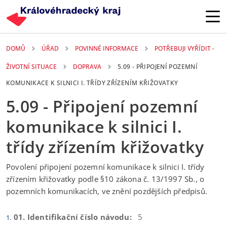
Přejít k hlavnímu obsahu
DOMŮ
ÚŘAD
POVINNÉ INFORMACE
POTŘEBUJI VYŘÍDIT -
ŽIVOTNÍ SITUACE
DOPRAVA
5.09 - PŘIPOJENÍ POZEMNÍ
KOMUNIKACE K SILNICI I. TŘÍDY ZŘÍZENÍM KŘIŽOVATKY
5.09 - Připojení pozemní
komunikace k silnici I.
třídy zřízením křižovatky
Povolení připojení pozemní komunikace k silnici I. třídy
zřízením křižovatky podle §10 zákona č. 13/1997 Sb., o
pozemních komunikacích, ve znění pozdějších předpisů.
01. Identifikační číslo návodu:
5