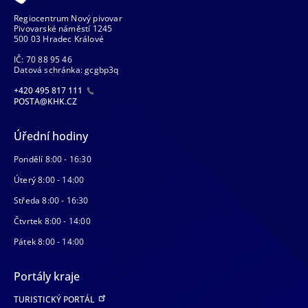
Regiocentrum Nový pivovar
Pivovarské náměstí 1245
500 03 Hradec Králové
IČ: 70 88 95 46
Datová schránka: gcgbp3q
+420 495 817 111
POSTA@KHK.CZ
Úřední hodiny
Pondělí 8:00 - 16:30
Úterý 8:00 - 14:00
Středa 8:00 - 16:30
Čtvrtek 8:00 - 14:00
Pátek 8:00 - 14:00
Portály kraje
TURISTICKÝ PORTÁL