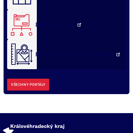
Datový portál
Portál územního plánování
VŠECHNY PORTÁLY