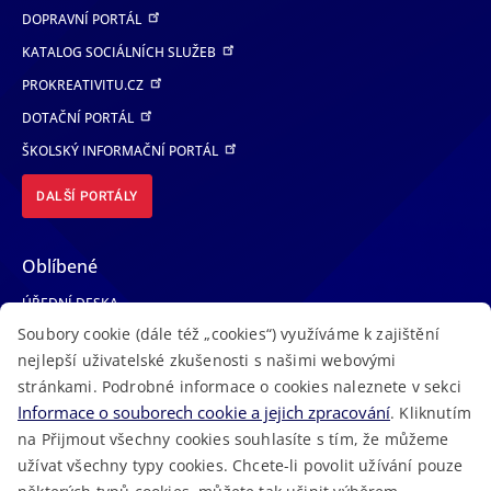
DOPRAVNÍ PORTÁL
KATALOG SOCIÁLNÍCH SLUŽEB
PROKREATIVITU.CZ
DOTAČNÍ PORTÁL
ŠKOLSKÝ INFORMAČNÍ PORTÁL
DALŠÍ PORTÁLY
Oblíbené
ÚŘEDNÍ DESKA
Soubory cookie (dále též „cookies“) využíváme k zajištění
TELEFONNÍ SEZNAM
nejlepší uživatelské zkušenosti s našimi webovými
LÉKAŘSKÁ POHOTOVOST
stránkami. Podrobné informace o cookies naleznete v sekci
VOLNÁ MÍSTA
Informace o souborech cookie a jejich zpracování
. Kliknutím
AKTUALITY
na Přijmout všechny cookies souhlasíte s tím, že můžeme
užívat všechny typy cookies. Chcete-li povolit užívání pouze