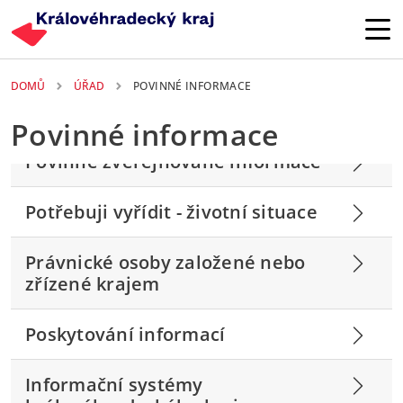
Přejít k hlavnímu obsahu
DOMŮ
ÚŘAD
POVINNÉ INFORMACE
Povinné informace
Povinně zveřejňované informace
Potřebuji vyřídit - životní situace
Právnické osoby založené nebo
zřízené krajem
Poskytování informací
Informační systémy