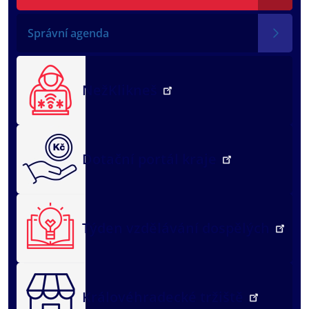
Správní agenda
NežKlikneš
Dotační portál kraje
Týden vzdělávání dospělých
Královéhradecké tržiště