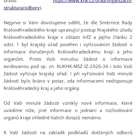
úřadu
https://www.khk.cz/urad/organizacni-
struktura/odbory
).
Nejprve si Vám dovolujeme sdělit, že dle Směrnice Rady
Královéhradeckého kraje upravující postup Krajského úřadu
Královéhradeckého kraje v oblasti InfZ a jejího článku 2
odst. 1 byl krajský úřad pověřen i vyřizováním žádostí o
informace doručených Královéhradeckému kraji a jeho
orgánům. Proto Vaši minulou žádost o informace
evidovanou pod sp. zn. KUKHK-MSZ-IZ-2026-36 i tuto Vaši
žádost vyřizuje krajský úřad. I při vyřizování Vaší minulé
žádosti bylo bráno v potaz, zda informacemi nedisponuje
Královéhradecký kraj a jeho orgány.
Od Vaší minulé žádosti vznikly nové informace, které
uvádíme níže, jiné informace o jednání a rozhodování
orgánů kraje ohledně Vašich dotazů nemáme.
K Vaší žádosti na základě podkladů dotčených odborů