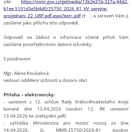
zde
https://mmr.gov.cz/getmedia/13b3e31b-327a-44d2-
b1ee-5101d3e5b4d0/25750_2026_81_VV_verejne-
projednani_Z2_URP.pdf.aspx?ext=.pdf
, a zároveň Vám ji
zasíláme jako přílohu této odpovědi.
Odpověď na žádost o informace včetně příloh Vám
zasíláme prostřednictvím datové schránky.
S pozdravem
Mgr. Alena Koukalová
vedoucí oddělení stížností a dozoru obcí
Příloha – elektronicky:
- usnesení z 12. schůze Rady Královéhradeckého kraje
konané dne 13.04.2026 (soubor 12. RK usnesení
13.04.2026 ke zveřejnění.pdf)
- vyhláška Ministerstva pro místní rozvoj ze dne
14.04.2026, čj. MMR-25750/2026-81 (soubor