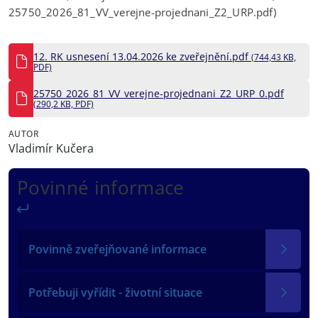
25750_2026_81_VV_verejne-projednani_Z2_URP.pdf)
12. RK usnesení 13.04.2026 ke zveřejnění.pdf
(744,43 KB,
PDF)
25750_2026_81_VV_verejne-projednani_Z2_URP_0.pdf
(290,2 KB, PDF)
AUTOR
Vladimír Kučera
Povinné informace
Zpět
Povinně zveřejňované informace
Potřebuji vyřídit - životní situace