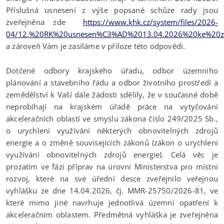
Příslušná usnesení z výše popsané schůze rady jsou
zveřejněna zde
https://www.khk.cz/system/files/2026-
04/12.%20RK%20usnesen%C3%AD%2013.04.2026%20ke%20
a zároveň Vám je zasíláme v příloze této odpovědi.
Dotčené odbory krajského úřadu, odbor územního
plánování a stavebního řádu a odbor životního prostředí a
zemědělství k Vaší dále žádosti sdělily, že v současné době
neprobíhají na krajském úřadě práce na vytyčování
akceleračních oblastí ve smyslu zákona číslo 249/2025 Sb.,
o urychlení využívání některých obnovitelných zdrojů
energie a o změně souvisejících zákonů (zákon o urychlení
využívání obnovitelných zdrojů energie). Celá věc je
prozatím ve fázi příprav na úrovni Ministerstva pro místní
rozvoj, které na své úřední desce zveřejnilo veřejnou
vyhlášku ze dne 14.04.2026, čj. MMR-25750/2026-81, ve
které mimo jiné navrhuje jednotlivá územní opatření k
akceleračním oblastem. Předmětná vyhláška je zveřejněna