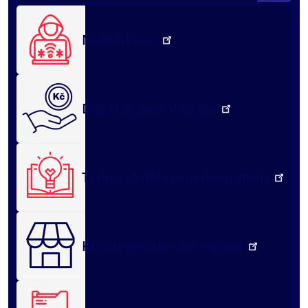
NežKlikneš
Dotační portál kraje
Týden vzdělávání dospělých
Královéhradecké tržiště