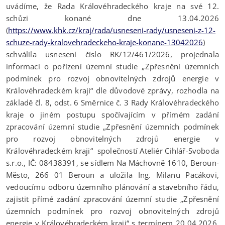
uvádíme, že Rada Královéhradeckého kraje na své 12.
schůzi konané dne 13.04.2026
(
https://www.khk.cz/kraj/rada/usneseni-rady/usneseni-z-12-
schuze-rady-kralovehradeckeho-kraje-konane-13042026
)
schválila usnesení číslo RK/12/461/2026, projednala
informaci o pořízení územní studie „Zpřesnění územních
podmínek pro rozvoj obnovitelných zdrojů energie v
Královéhradeckém kraji“ dle důvodové zprávy, rozhodla na
základě čl. 8, odst. 6 Směrnice č. 3 Rady Královéhradeckého
kraje o jiném postupu spočívajícím v přímém zadání
zpracování územní studie „Zpřesnění územních podmínek
pro rozvoj obnovitelných zdrojů energie v
Královéhradeckém kraji“ společností Ateliér Cihlář-Svoboda
s.r.o., IČ: 08438391, se sídlem Na Máchovně 1610, Beroun-
Město, 266 01 Beroun a uložila Ing. Milanu Pacákovi,
vedoucímu odboru územního plánování a stavebního řádu,
zajistit přímé zadání zpracování územní studie „Zpřesnění
územních podmínek pro rozvoj obnovitelných zdrojů
energie v Královéhradeckém kraji“ s termínem 20.04.2026.