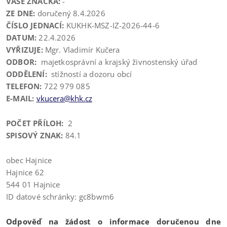
VAŠE ZNAČKA:
-
ZE DNE:
doručený 8.4.2026
ČÍSLO JEDNACÍ:
KUKHK-MSZ-IZ-2026-44-6
DATUM:
22.4.2026
VYŘIZUJE:
Mgr. Vladimír Kučera
ODBOR:
majetkosprávní a krajský živnostenský úřad
ODDĚLENÍ:
stížností a dozoru obcí
TELEFON:
722 979 085
E-MAIL:
vkucera@khk.cz
POČET PŘÍLOH:
2
SPISOVÝ ZNAK:
84.1
obec Hajnice
Hajnice 62
544 01 Hajnice
ID datové schránky: gc8bwm6
Odpověď na žádost o informace doručenou dne