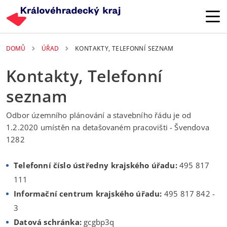
Přejít k hlavnímu obsahu
DOMŮ
ÚŘAD
KONTAKTY, TELEFONNÍ SEZNAM
Kontakty, Telefonní
seznam
Odbor územního plánování a stavebního řádu je od
1.2.2020 umístěn na detašovaném pracovišti - Švendova
1282
Telefonní číslo ústředny krajského úřadu:
495 817
111
Informační centrum krajského úřadu:
495 817 842 -
3
Datová schránka:
gcgbp3q