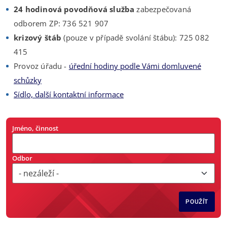
24 hodinová povodňová služba
zabezpečovaná
odborem ZP: 736 521 907
krizový štáb
(pouze v případě svolání štábu): 725 082
415
Provoz úřadu -
úřední hodiny podle Vámi domluvené
schůzky
Sídlo, další kontaktní informace
Jméno, činnost
Odbor
POUŽÍT