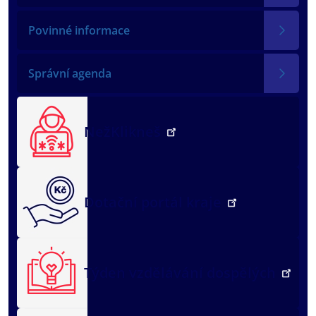
Povinné informace
Správní agenda
NežKlikneš
Dotační portál kraje
Týden vzdělávání dospělých