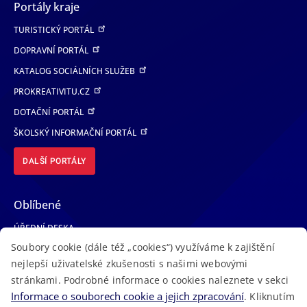
Portály kraje
TURISTICKÝ PORTÁL
DOPRAVNÍ PORTÁL
KATALOG SOCIÁLNÍCH SLUŽEB
PROKREATIVITU.CZ
DOTAČNÍ PORTÁL
ŠKOLSKÝ INFORMAČNÍ PORTÁL
DALŠÍ PORTÁLY
Oblíbené
ÚŘEDNÍ DESKA
Soubory cookie (dále též „cookies“) využíváme k zajištění
TELEFONNÍ SEZNAM
nejlepší uživatelské zkušenosti s našimi webovými
LÉKAŘSKÁ POHOTOVOST
stránkami. Podrobné informace o cookies naleznete v sekci
VOLNÁ MÍSTA
Informace o souborech cookie a jejich zpracování
. Kliknutím