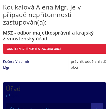
Koukalová Alena Mgr. je v
případě nepřítomnosti
zastupován(a):
MSZ - odbor majetkosprávní a krajský
živnostenský úřad
ODDĚLENÍ STÍŽNOSTÍ A DOZORU OBCÍ
Kučera Vladimír
právník oddělení stížn
Mgr.
obcí
Úřad
Zpět