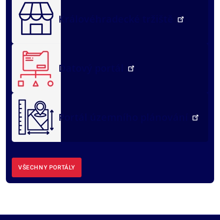
Královéhradecké tržiště
Datový portál
Portál územního plánování
VŠECHNY PORTÁLY