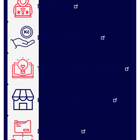
NežKlikneš
Dotační portál kraje
Týden vzdělávání dospělých
Královéhradecké tržiště
Datový portál