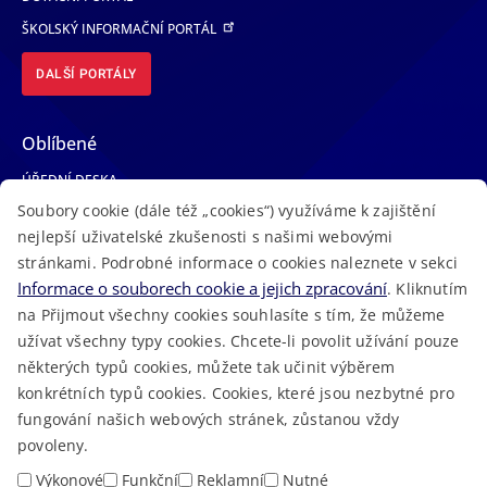
ŠKOLSKÝ INFORMAČNÍ PORTÁL
DALŠÍ PORTÁLY
Oblíbené
ÚŘEDNÍ DESKA
Soubory cookie (dále též „cookies“) využíváme k zajištění
TELEFONNÍ SEZNAM
nejlepší uživatelské zkušenosti s našimi webovými
LÉKAŘSKÁ POHOTOVOST
stránkami. Podrobné informace o cookies naleznete v sekci
VOLNÁ MÍSTA
Informace o souborech cookie a jejich zpracování
. Kliknutím
AKTUALITY
na Přijmout všechny cookies souhlasíte s tím, že můžeme
užívat všechny typy cookies. Chcete-li povolit užívání pouze
některých typů cookies, můžete tak učinit výběrem
konkrétních typů cookies. Cookies, které jsou nezbytné pro
fungování našich webových stránek, zůstanou vždy
Macron Software
2023 © Královéhradecký kraj • Vytvořeno v
povoleny.
RSS
Mapa stránek
Cookies
Prohlášení o přístupnosti
GDPR
•
•
•
•
Výkonové
Funkční
Reklamní
Nutné