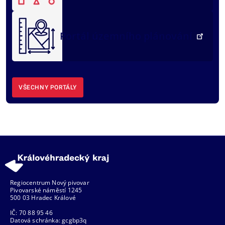
Portál územního plánování
VŠECHNY PORTÁLY
Regiocentrum Nový pivovar
Pivovarské náměstí 1245
500 03 Hradec Králové
IČ: 70 88 95 46
Datová schránka: gcgbp3q