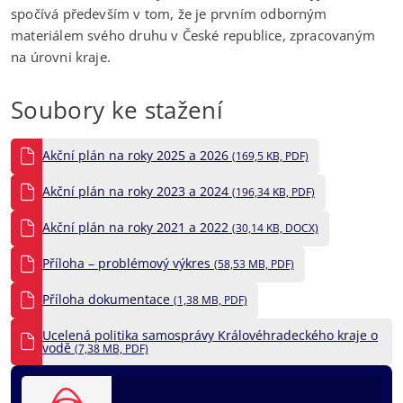
spočívá především v tom, že je prvním odborným
materiálem svého druhu v České republice, zpracovaným
na úrovni kraje.
Soubory ke stažení
Akční plán na roky 2025 a 2026
(169,5 KB, PDF)
Akční plán na roky 2023 a 2024
(196,34 KB, PDF)
Akční plán na roky 2021 a 2022
(30,14 KB, DOCX)
Příloha – problémový výkres
(58,53 MB, PDF)
Příloha dokumentace
(1,38 MB, PDF)
Ucelená politika samosprávy Královéhradeckého kraje o
vodě
(7,38 MB, PDF)