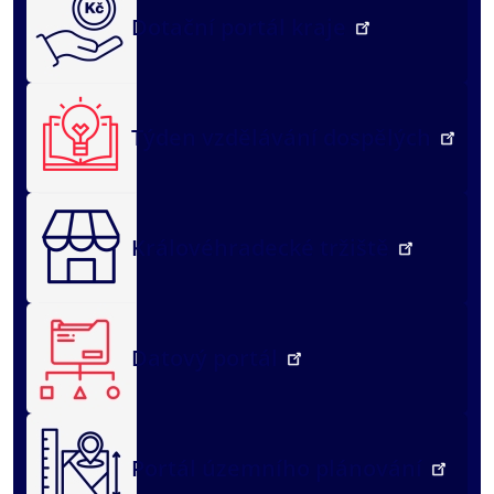
Dotační portál kraje
Týden vzdělávání dospělých
Královéhradecké tržiště
Datový portál
Portál územního plánování