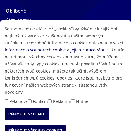
Oblíbené
ÚŘEDNÍ DESKA
Soubory cookie (dále též „cookies“) využíváme k zajištění
TELEFONNÍ SEZNAM
nejlepší uživatelské zkušenosti s našimi webovými
LÉKAŘSKÁ POHOTOVOST
stránkami. Podrobné informace o cookies naleznete v sekci
VOLNÁ MÍSTA
Informace o souborech cookie a jejich zpracování
. Kliknutím
AKTUALITY
na Přijmout všechny cookies souhlasíte s tím, že můžeme
užívat všechny typy cookies. Chcete-li povolit užívání pouze
některých typů cookies, můžete tak učinit výběrem
konkrétních typů cookies. Cookies, které jsou nezbytné pro
fungování našich webových stránek, zůstanou vždy
Macron Software
2023 © Královéhradecký kraj • Vytvořeno v
povoleny.
RSS
Mapa stránek
Cookies
Prohlášení o přístupnosti
GDPR
•
•
•
•
Výkonové
Funkční
Reklamní
Nutné
PŘIJMOUT VYBRANÉ
ODMÍTNOUT VŠECHNY COOKIES
PŘIJMOUT VŠECHNY COOKIES