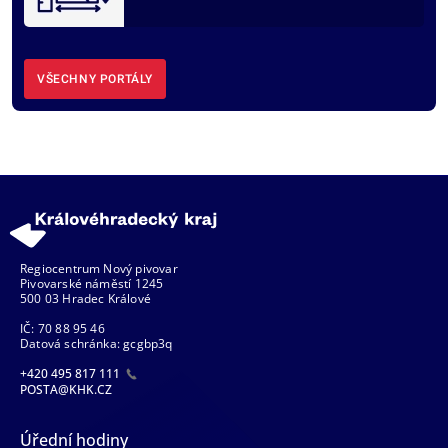
VŠECHNY PORTÁLY
Regiocentrum Nový pivovar
Pivovarské náměstí 1245
500 03 Hradec Králové
IČ: 70 88 95 46
Datová schránka: gcgbp3q
+420 495 817 111
POSTA@KHK.CZ
Úřední hodiny