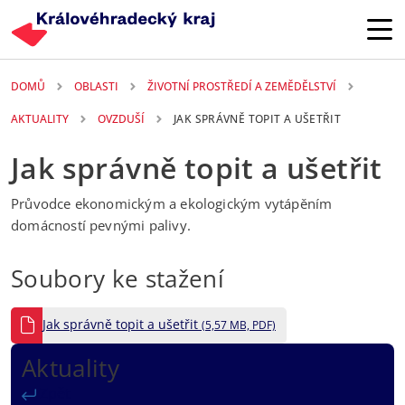
Přejít k hlavnímu obsahu
DOMŮ
OBLASTI
ŽIVOTNÍ PROSTŘEDÍ A ZEMĚDĚLSTVÍ
AKTUALITY
OVZDUŠÍ
JAK SPRÁVNĚ TOPIT A UŠETŘIT
Jak správně topit a ušetřit
Průvodce ekonomickým a ekologickým vytápěním
domácností pevnými palivy.
Soubory ke stažení
Jak správně topit a ušetřit
(5,57 MB, PDF)
Aktuality
Zpět