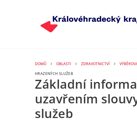
Přejít k hlavnímu obsahu
DOMŮ
OBLASTI
ZDRAVOTNICTVÍ
VÝBĚROVÁ
HRAZENÝCH SLUŽEB
Základní informa
uzavřením slouvy
služeb