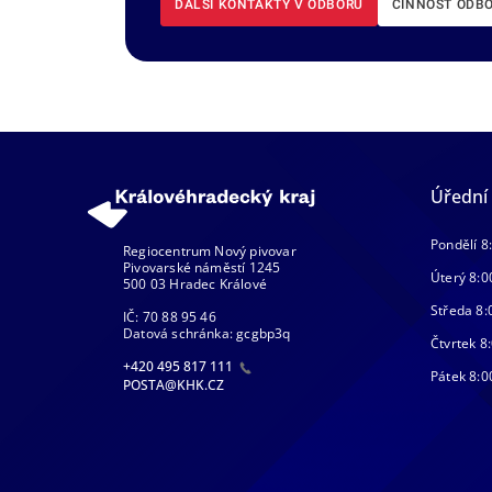
DALŠÍ KONTAKTY V ODBORU
ČINNOST ODB
Úřední
Pondělí 8
Regiocentrum Nový pivovar
Pivovarské náměstí 1245
Úterý 8:0
500 03 Hradec Králové
Středa 8:
IČ: 70 88 95 46
Datová schránka: gcgbp3q
Čtvrtek 8:
+420 495 817 111
Pátek 8:0
POSTA@KHK.CZ