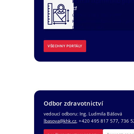
Portál územního plá
územní plány obcí
ÚAP
Královéhradeckého kraje - port
DMVS, část ÚAP
VŠECHNY PORTÁLY
Odbor zdravotnictví
vedoucí odboru: Ing. Ludmila Bášová
lbasova@khk.cz
, +420 495 817 577, 736 5