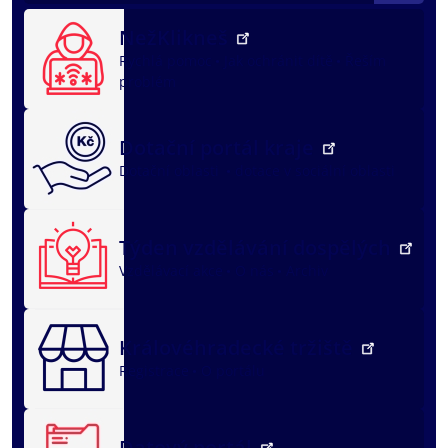
NežKlikneš
Rychlá pomoc
Jak ochránit dítě
Řeším
problém
Dotační portál kraje
Dotační oblasti
dotace v sociální oblasti
Týden vzdělávání dospělých
Vzdělávací akce
O nás
Archiv
Královéhradecké tržiště
Registrace
O portálu
Datový portál