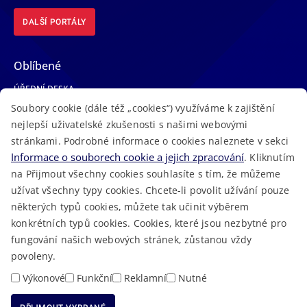
DALŠÍ PORTÁLY
Oblíbené
ÚŘEDNÍ DESKA
Soubory cookie (dále též „cookies“) využíváme k zajištění
TELEFONNÍ SEZNAM
nejlepší uživatelské zkušenosti s našimi webovými
LÉKAŘSKÁ POHOTOVOST
stránkami. Podrobné informace o cookies naleznete v sekci
VOLNÁ MÍSTA
Informace o souborech cookie a jejich zpracování
. Kliknutím
AKTUALITY
na Přijmout všechny cookies souhlasíte s tím, že můžeme
užívat všechny typy cookies. Chcete-li povolit užívání pouze
některých typů cookies, můžete tak učinit výběrem
konkrétních typů cookies. Cookies, které jsou nezbytné pro
fungování našich webových stránek, zůstanou vždy
Macron Software
2023 © Královéhradecký kraj • Vytvořeno v
povoleny.
RSS
Mapa stránek
Cookies
Prohlášení o přístupnosti
GDPR
•
•
•
•
Výkonové
Funkční
Reklamní
Nutné