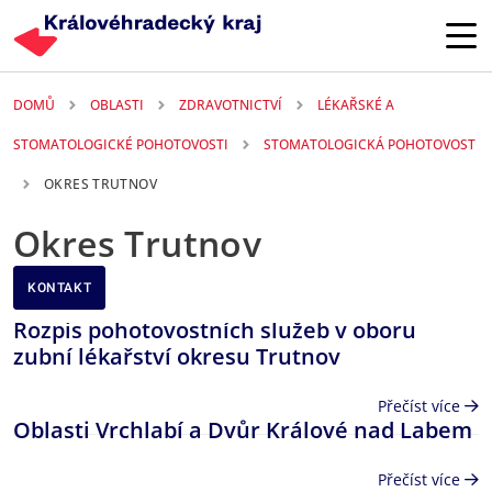
Přejít k hlavnímu obsahu
DOMŮ
OBLASTI
ZDRAVOTNICTVÍ
LÉKAŘSKÉ A
STOMATOLOGICKÉ POHOTOVOSTI
STOMATOLOGICKÁ POHOTOVOST
OKRES TRUTNOV
Okres Trutnov
KONTAKT
Rozpis pohotovostních služeb v oboru
zubní lékařství okresu Trutnov
Přečíst více
Oblasti Vrchlabí a Dvůr Králové nad Labem
Přečíst více