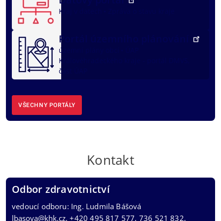
Kraj v datech
Zpráva o stavu kraje
Portál územního plánování
územní plány obcí
ÚAP
Královéhradeckého kraje - portál DMVS,
část ÚAP
VŠECHNY PORTÁLY
Kontakt
Odbor zdravotnictví
vedoucí odboru: Ing. Ludmila Bášová
lbasova@khk.cz
, +420 495 817 577, 736 521 832,