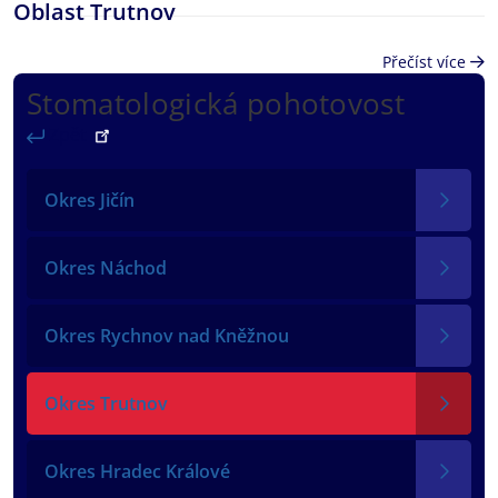
Oblast Trutnov
Přečíst více
Stomatologická pohotovost
Zpět
Okres Jičín
Okres Náchod
Okres Rychnov nad Kněžnou
Okres Trutnov
Okres Hradec Králové