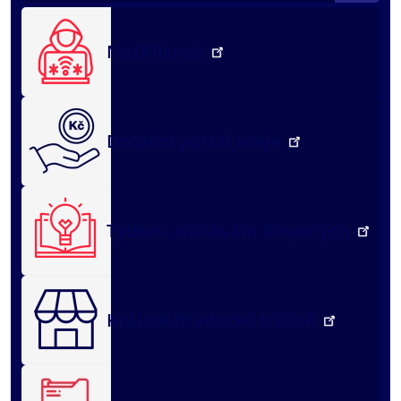
NežKlikneš
Dotační portál kraje
Týden vzdělávání dospělých
Královéhradecké tržiště