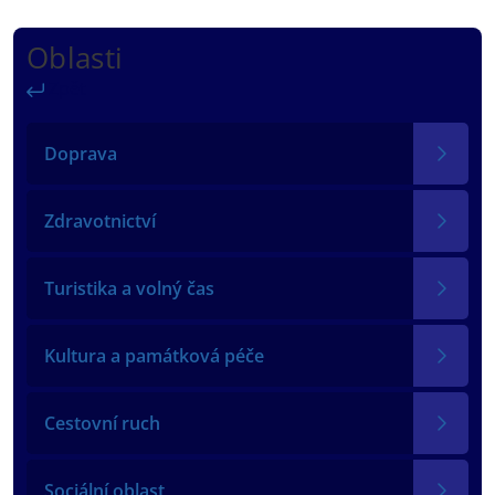
Oblasti
Zpět
Doprava
Zdravotnictví
Turistika a volný čas
Kultura a památková péče
Cestovní ruch
Sociální oblast