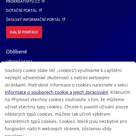
PROKREATIVITU.CZ
DOTAČNÍ PORTÁL
ŠKOLSKÝ INFORMAČNÍ PORTÁL
DALŠÍ PORTÁLY
Oblíbené
ÚŘEDNÍ DESKA
Soubory cookie (dále též „cookies“) využíváme k zajištění
TELEFONNÍ SEZNAM
nejlepší uživatelské zkušenosti s našimi webovými
LÉKAŘSKÁ POHOTOVOST
stránkami. Podrobné informace o cookies naleznete v sekci
VOLNÁ MÍSTA
Informace o souborech cookie a jejich zpracování
. Kliknutím
AKTUALITY
na Přijmout všechny cookies souhlasíte s tím, že můžeme
užívat všechny typy cookies. Chcete-li povolit užívání pouze
některých typů cookies, můžete tak učinit výběrem
konkrétních typů cookies. Cookies, které jsou nezbytné pro
fungování našich webových stránek, zůstanou vždy
Macron Software
2023 © Královéhradecký kraj • Vytvořeno v
povoleny.