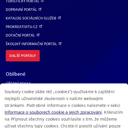
TURISTICKÝ PORTÁL
DOPRAVNÍ PORTÁL
KATALOG SOCIÁLNÍCH SLUŽEB
PROKREATIVITU.CZ
DOTAČNÍ PORTÁL
ŠKOLSKÝ INFORMAČNÍ PORTÁL
DALŠÍ PORTÁLY
Oblíbené
ÚŘEDNÍ DESKA
Soubory cookie (dále též „cookies“) využíváme k zajištění
TELEFONNÍ SEZNAM
nejlepší uživatelské zkušenosti s našimi webovými
LÉKAŘSKÁ POHOTOVOST
stránkami. Podrobné informace o cookies naleznete v sekci
VOLNÁ MÍSTA
Informace o souborech cookie a jejich zpracování
. Kliknutím
AKTUALITY
na Přijmout všechny cookies souhlasíte s tím, že můžeme
užívat všechny typy cookies. Chcete-li povolit užívání pouze