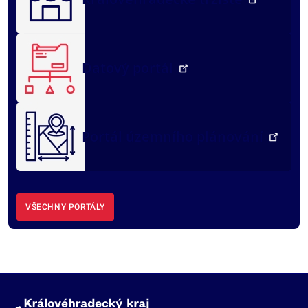
Datový portál
Portál územního plánování
VŠECHNY PORTÁLY