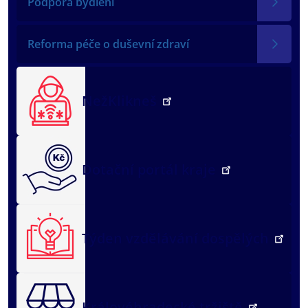
Podpora bydlení
Reforma péče o duševní zdraví
NežKlikneš
Dotační portál kraje
Týden vzdělávání dospělých
Královéhradecké tržiště