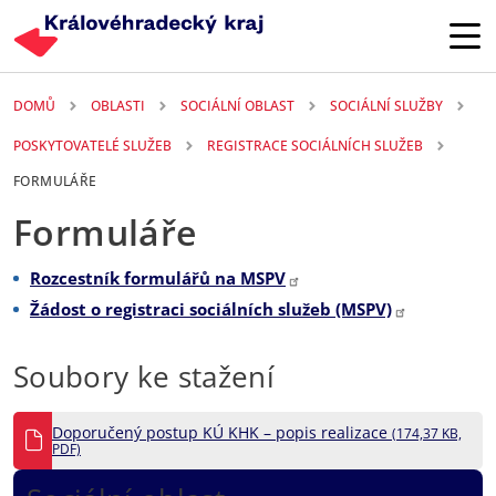
Přejít k hlavnímu obsahu
DOMŮ
OBLASTI
SOCIÁLNÍ OBLAST
SOCIÁLNÍ SLUŽBY
POSKYTOVATELÉ SLUŽEB
REGISTRACE SOCIÁLNÍCH SLUŽEB
FORMULÁŘE
Formuláře
Rozcestník formulářů na MSPV
Žádost o registraci sociálních služeb (MSPV)
Soubory ke stažení
Doporučený postup KÚ KHK – popis realizace
(174,37 KB,
PDF)