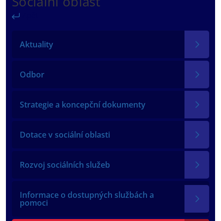
Sociální oblast
Zpět
Aktuality
Odbor
Strategie a koncepční dokumenty
Dotace v sociální oblasti
Rozvoj sociálních služeb
Informace o dostupných službách a
pomoci