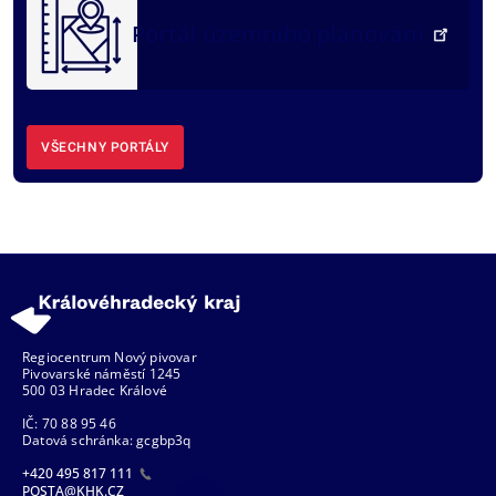
Portál územního plánování
VŠECHNY PORTÁLY
Regiocentrum Nový pivovar
Pivovarské náměstí 1245
500 03 Hradec Králové
IČ: 70 88 95 46
Datová schránka: gcgbp3q
+420 495 817 111
POSTA@KHK.CZ