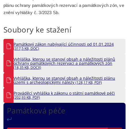
plánu ochrany památkových rezervací a památkových zón, ve
znění vyhlášky č. 3/2023 Sb.
Soubory ke stažení
Památkový zákon nabývající účinnosti od 01.01.2024
(317,5 KB, DOC)
Vyhláška, kterou se stanoví obsah a náležitosti plánů
ochrany památkových rezervací a památkových zón
(18,35 KB, DOCX)
Vyhláška, kterou se stanoví obsah a náležitosti plánu
území s archeologickými nálezy
(128,17 KB, PDF)
Prováděcí vyhláška k zákonu o státní památkové péči
(202,93 KB, PDF)
Památková péče
Zpět