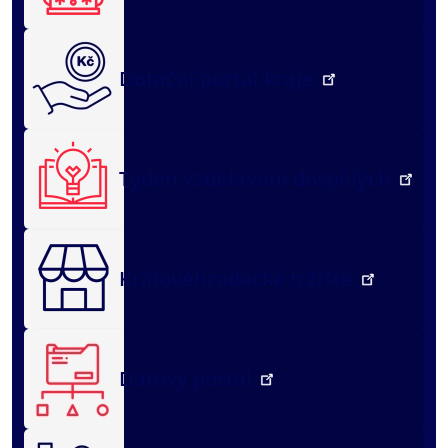
Dotační portál kraje
Týden vzdělávání dospělých
Královéhradecké tržiště
Datový portál