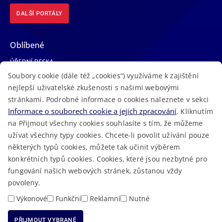
DALŠÍ PORTÁLY
Oblíbené
ÚŘEDNÍ DESKA
Soubory cookie (dále též „cookies“) využíváme k zajištění
TELEFONNÍ SEZNAM
nejlepší uživatelské zkušenosti s našimi webovými
LÉKAŘSKÁ POHOTOVOST
stránkami. Podrobné informace o cookies naleznete v sekci
VOLNÁ MÍSTA
Informace o souborech cookie a jejich zpracování
. Kliknutím
AKTUALITY
na Přijmout všechny cookies souhlasíte s tím, že můžeme
užívat všechny typy cookies. Chcete-li povolit užívání pouze
některých typů cookies, můžete tak učinit výběrem
konkrétních typů cookies. Cookies, které jsou nezbytné pro
fungování našich webových stránek, zůstanou vždy
Macron Software
2023 © Královéhradecký kraj • Vytvořeno v
povoleny.
RSS
Mapa stránek
Cookies
Prohlášení o přístupnosti
GDPR
•
•
•
•
Výkonové
Funkční
Reklamní
Nutné
PŘIJMOUT VYBRANÉ