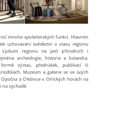
lnící mnoho společenských funkcí. Hlavním
alé uchovávání svědectví o stavu regionu
í výzkum regionu na poli přírodních i
jména archeologie, historie a botanika.
formě výstav, přednášek, publikací či
eriodikách. Muzeum a galerie se ve svých
d Opočna a Olešnice v Orlických horách na
h na východě.