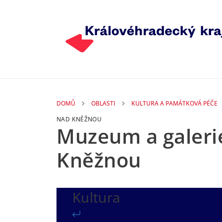
Přejít k hlavnímu obsahu
DOMŮ
OBLASTI
KULTURA A PAMÁTKOVÁ PÉČE
NAD KNĚŽNOU
Muzeum a galerie
Kněžnou
Kultura
Zpět