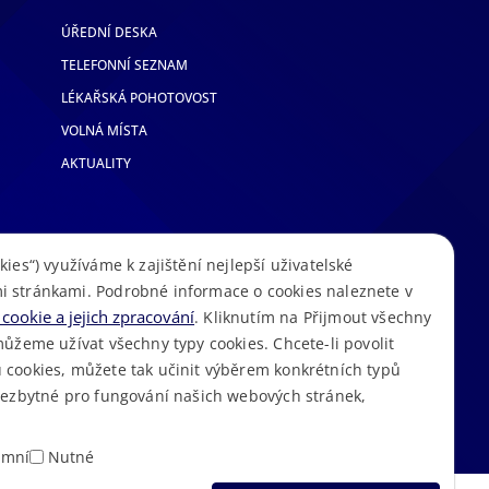
ÚŘEDNÍ DESKA
TELEFONNÍ SEZNAM
LÉKAŘSKÁ POHOTOVOST
VOLNÁ MÍSTA
AKTUALITY
kies“) využíváme k zajištění nejlepší uživatelské
i stránkami. Podrobné informace o cookies naleznete v
cookie a jejich zpracování
. Kliknutím na Přijmout všechny
můžeme užívat všechny typy cookies. Chcete-li povolit
 cookies, můžete tak učinit výběrem konkrétních typů
S
Mapa stránek
Cookies
Prohlášení o přístupnosti
GDPR
•
•
•
•
 nezbytné pro fungování našich webových stránek,
amní
Nutné
ODMÍTNOUT VŠECHNY