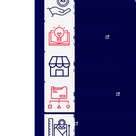
Dotační oblasti
dotace v soci
oblasti
Týden vzdělávání
dospělých
Vzdělávací akce
O nás
Archi
Královéhradecké trž
Registrace
O portálu
Datový portál
Kraj v datech
Zpráva o stavu 
Portál územního plá
územní plány obcí
ÚAP