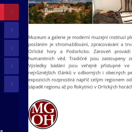
Muzeum a galerie je moderní muzejní institucí p
posláním je shromažďování, zpracovávání a trv
Orlické hory a Podorlicko. Zároveň provád
humanitních věd. Tradičně jsou zastoupeny ze
Výsledky bádání jsou veřejně přístupné ve 
nejrůznějších článků v odborných i obecných p
expozicích rozprostírá napříč celým regionem o
západě regionu až po Rokytnici v Orlických horác
tě