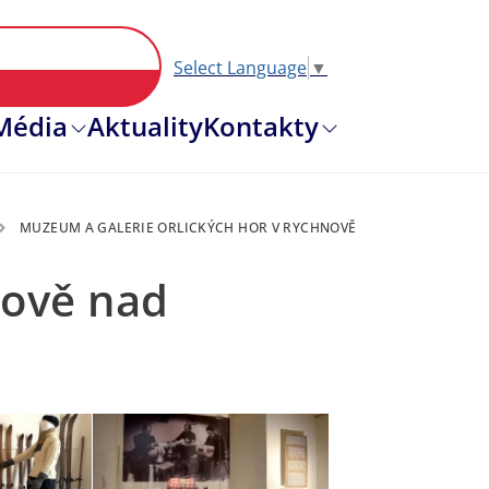
Select Language
▼
Hlavní nav
Média
Aktuality
Kontakty
MUZEUM A GALERIE ORLICKÝCH HOR V RYCHNOVĚ
nově nad