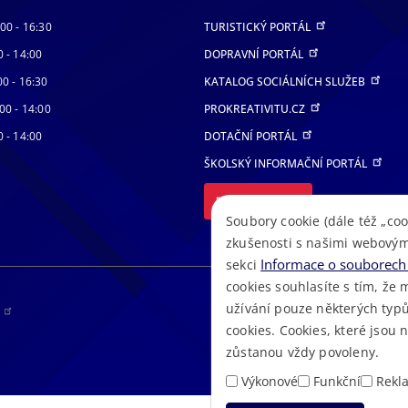
:00 - 16:30
TURISTICKÝ PORTÁL
0 - 14:00
DOPRAVNÍ PORTÁL
00 - 16:30
KATALOG SOCIÁLNÍCH SLUŽEB
00 - 14:00
PROKREATIVITU.CZ
0 - 14:00
DOTAČNÍ PORTÁL
ŠKOLSKÝ INFORMAČNÍ PORTÁL
DALŠÍ PORTÁLY
Soubory cookie (dále též „coo
zkušenosti s našimi webovým
Informace o souborech 
sekci
cookies souhlasíte s tím, že 
užívání pouze některých typů
RS
cookies. Cookies, které jsou
zůstanou vždy povoleny.
Výkonové
Funkční
Rekl