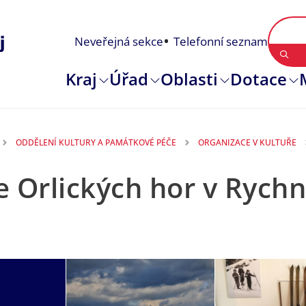
Neveřejná sekce
Telefonní seznam
Kraj
Úřad
Oblasti
Dotace
ODDĚLENÍ KULTURY A PAMÁTKOVÉ PÉČE
ORGANIZACE V KULTUŘE
 Orlických hor v Rych