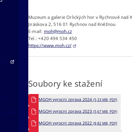
ální
Muzeum a galerie Orlických hor v Rychnově nad
Jiráskova 2, 516 01 Rychnov nad Kněžnou
E-mail:
moh@moh.cz
Tel.: +420 494 534 450
v
https://www.moh.cz/
iště
Soubory ke stažení
kraje
MGOH vyrocni zprava 2024
(5,33 MB, PDF)
nování
MGOH vyrocni zprava 2023
(5,67 MB, PDF)
MGOH vyrocni zprava 2022
(8,82 MB, PDF)