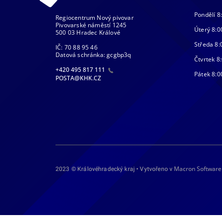
Pondělí 8
Regiocentrum Nový pivovar
Pivovarské náměstí 1245
Úterý 8:0
500 03 Hradec Králové
Středa 8:
IČ: 70 88 95 46
Datová schránka: gcgbp3q
Čtvrtek 8:
+420 495 817 111
Pátek 8:0
POSTA@KHK.CZ
Macron Software
2023 © Královéhradecký kraj • Vytvořeno v