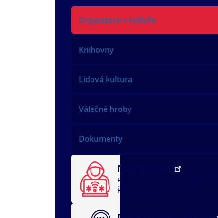
Organizace v kultuře
Knihovny
Lidová kultura
Válečné hroby
Dokumenty
NežKlikneš
Rychlá pomoc
Jak ochránit dí
Řeším problém
Dotační portál kraje