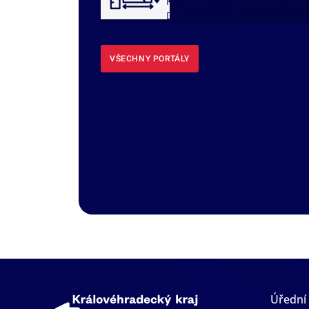
Královéhradeckého kraje - port
DMVS, část ÚAP
VŠECHNY PORTÁLY
Úřední