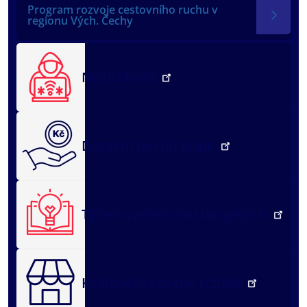
Program rozvoje cestovního ruchu v
regionu Vých. Čechy
NežKlikneš
Dotační portál kraje
Týden vzdělávání dospělých
Královéhradecké tržiště