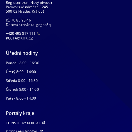
Regiocentrum Nový pivovar
Pivovarské náměstí 1245
500 03 Hradec Králové
IČ: 70 88 95 46
Datová schránka: gcgbp3q
+420 495 817 111
POSTA@KHK.CZ
Úřední hodiny
Pondělí 8:00 - 16:30
Úterý 8:00 - 14:00
Středa 8:00 - 16:30
Čtvrtek 8:00 - 14:00
Pátek 8:00 - 14:00
Portály kraje
TURISTICKÝ PORTÁL
DOPRAVNÍ PORTÁL