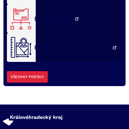
Datový portál
Portál územního plánování
VŠECHNY PORTÁLY