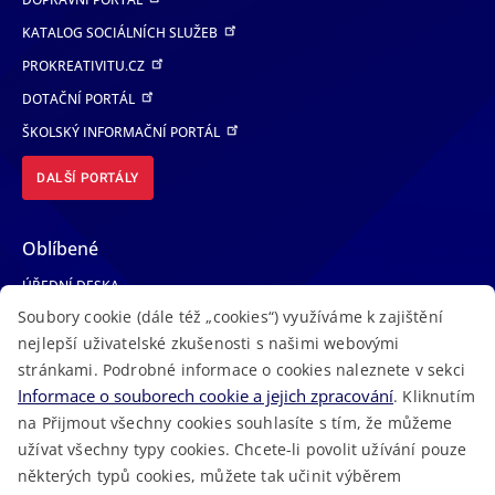
KATALOG SOCIÁLNÍCH SLUŽEB
PROKREATIVITU.CZ
DOTAČNÍ PORTÁL
ŠKOLSKÝ INFORMAČNÍ PORTÁL
DALŠÍ PORTÁLY
Oblíbené
ÚŘEDNÍ DESKA
Soubory cookie (dále též „cookies“) využíváme k zajištění
TELEFONNÍ SEZNAM
nejlepší uživatelské zkušenosti s našimi webovými
LÉKAŘSKÁ POHOTOVOST
stránkami. Podrobné informace o cookies naleznete v sekci
VOLNÁ MÍSTA
Informace o souborech cookie a jejich zpracování
. Kliknutím
AKTUALITY
na Přijmout všechny cookies souhlasíte s tím, že můžeme
užívat všechny typy cookies. Chcete-li povolit užívání pouze
některých typů cookies, můžete tak učinit výběrem