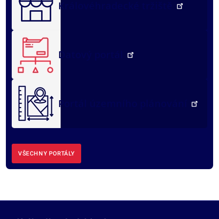
Královéhradecké tržiště
Datový portál
Portál územního plánování
VŠECHNY PORTÁLY