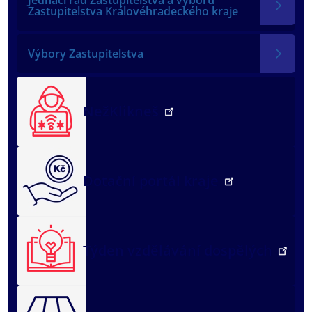
Zastupitelstva Královéhradeckého kraje
Výbory Zastupitelstva
NežKlikneš
Dotační portál kraje
Týden vzdělávání dospělých