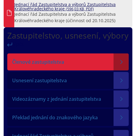
Jednací řád Zastupitelstva a výborů Zastupitelstva
Královéhradeckého kraje
(596,03 KB, PDF)
Jednací řád Zastupitelstva a výborů Zastupitelstva
Královéhradeckého kraje (účinnost od 20.10.2025)
Zastupitelstvo, usnesení, výbory
Zpět
Členové zastupitelstva
Usnesení zastupitelstva
Videozáznamy z jednání zastupitelstva
Překlad jednání do znakového jazyka
Jednací řád Zastupitelstva a výborů