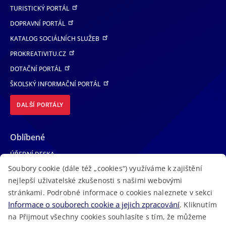
TURISTICKÝ PORTÁL
DOPRAVNÍ PORTÁL
KATALOG SOCIÁLNÍCH SLUŽEB
PROKREATIVITU.CZ
DOTAČNÍ PORTÁL
ŠKOLSKÝ INFORMAČNÍ PORTÁL
DALŠÍ PORTÁLY
Oblíbené
ÚŘEDNÍ DESKA
Soubory cookie (dále též „cookies“) využíváme k zajištění
TELEFONNÍ SEZNAM
nejlepší uživatelské zkušenosti s našimi webovými
LÉKAŘSKÁ POHOTOVOST
stránkami. Podrobné informace o cookies naleznete v sekci
VOLNÁ MÍSTA
Informace o souborech cookie a jejich zpracování
. Kliknutím
AKTUALITY
na Přijmout všechny cookies souhlasíte s tím, že můžeme